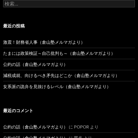
検
稿
索:
最近の投稿
激震！財務省人事（倉山塾メルマガより）
たまには政策検証～自己批判も～（倉山塾メルマガより）
公約の話（倉山塾メルマガより）
減税成就、向けるべき矛先はどこか（倉山塾メルマガより）
女系派の詭弁を見抜けるレベル（倉山塾メルマガより）
最近のコメント
公約の話（倉山塾メルマガより）
に
POPOR
より
公約の話（倉山塾メルマガより）
に
匿名
より