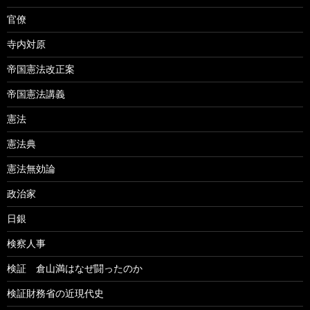
官僚
寺内対原
帝国憲法改正案
帝国憲法講義
憲法
憲法典
憲法無効論
政治家
日銀
検察人事
検証 倉山満はなぜ闘ったのか
検証財務省の近現代史