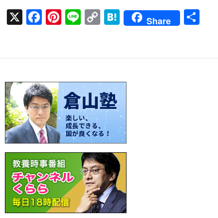
X
F
Pi
Li
C
H
共
Share
ac
nt
n
o
at
有
e
er
e
p
e
b
es
y
n
o
t
Li
a
o
n
k
k