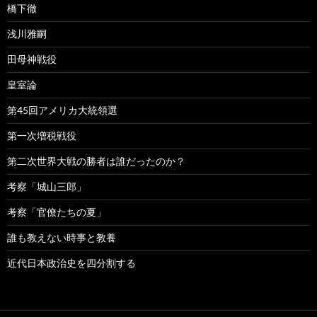
橋下徹
浅川雅嗣
田母神戦役
皇室論
第45回アメリカ大統領選
第一次増税戦役
第二次世界大戦の勝者は誰だったのか？
考察「城山三郎」
考察「官僚たちの夏」
誰も教えない時事と教養
近代日本政治史を四分割する