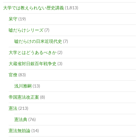
大学では教えられない歴史講義
(1,813)
呆守
(19)
嘘だらけシリーズ
(7)
嘘だらけの日米近現代史
(7)
大学とはどうあるべきか
(2)
大蔵省対日銀百年戦争史
(3)
官僚
(83)
浅川雅嗣
(13)
帝国憲法改正案
(8)
憲法
(213)
憲法典
(76)
憲法無効論
(14)