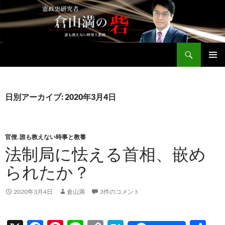
コ
ン
テ
ン
検
ツ
倉山満公式サイト
索
へ
メインメ
ス
ニュー
キ
日別アーカイブ: 2020年3月4日
ッ
プ
官僚
,
誰も教えない時事と教養
法制局に怯える首相、嵌め
られたか？
2020年3月4日
倉山満
3件のコメント