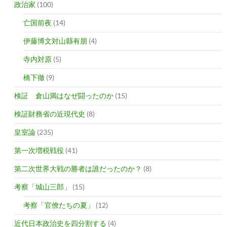
政治家
(100)
亡国前夜
(14)
伊藤博文対山縣有朋
(4)
寺内対原
(5)
橋下徹
(9)
検証 倉山満はなぜ闘ったのか
(15)
検証財務省の近現代史
(8)
皇室論
(235)
第一次増税戦役
(41)
第二次世界大戦の勝者は誰だったのか？
(8)
考察「城山三郎」
(15)
考察「官僚たちの夏」
(12)
近代日本政治史を四分割する
(4)