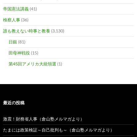
帝国憲法講義
(41)
検察人事
(36)
誰も教えない時事と教養
(3,130)
日銀
(81)
田母神戦役
(15)
第45回アメリカ大統領選
(1)
最近の投稿
激震！財務省人事（倉山塾メルマガより）
たまには政策検証～自己批判も～（倉山塾メルマガより）