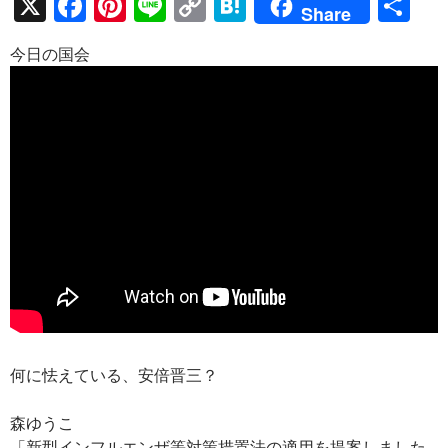
X
F
Pi
Li
C
H
共
Share
ac
nt
n
o
at
有
今日の国会
e
er
e
p
e
b
es
y
n
o
t
Li
a
o
n
k
k
何に怯えている、安倍晋三？
森ゆうこ
「新型インフルエンザ等対策措置法の適用を提案しました