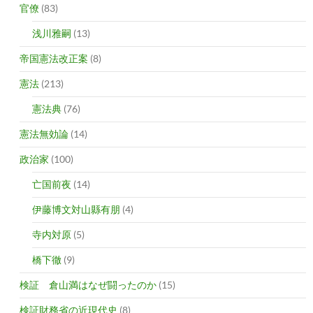
官僚
(83)
浅川雅嗣
(13)
帝国憲法改正案
(8)
憲法
(213)
憲法典
(76)
憲法無効論
(14)
政治家
(100)
亡国前夜
(14)
伊藤博文対山縣有朋
(4)
寺内対原
(5)
橋下徹
(9)
検証 倉山満はなぜ闘ったのか
(15)
検証財務省の近現代史
(8)