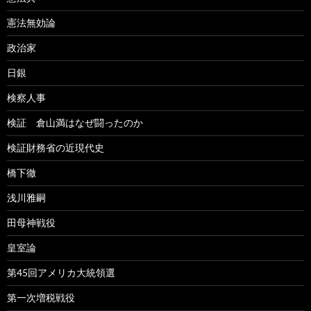
憲法無効論
政治家
日銀
検察人事
検証 倉山満はなぜ闘ったのか
検証財務省の近現代史
橋下徹
浅川雅嗣
田母神戦役
皇室論
第45回アメリカ大統領選
第一次増税戦役