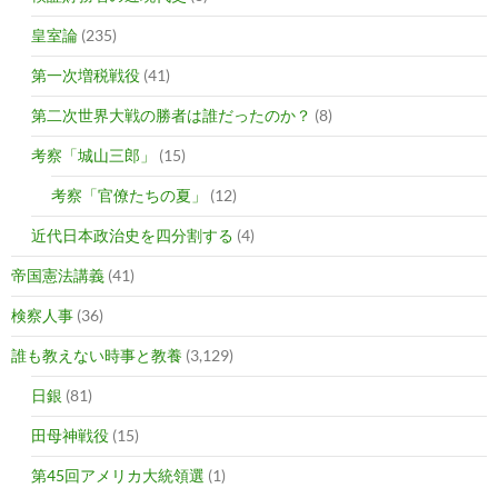
皇室論
(235)
第一次増税戦役
(41)
第二次世界大戦の勝者は誰だったのか？
(8)
考察「城山三郎」
(15)
考察「官僚たちの夏」
(12)
近代日本政治史を四分割する
(4)
帝国憲法講義
(41)
検察人事
(36)
誰も教えない時事と教養
(3,129)
日銀
(81)
田母神戦役
(15)
第45回アメリカ大統領選
(1)