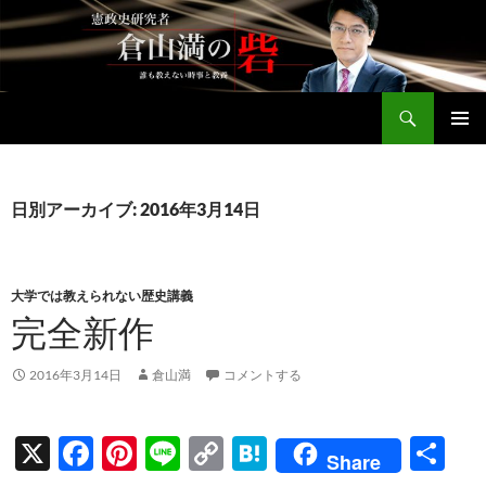
コ
ン
テ
ン
検
ツ
倉山満公式サイト
索
へ
メインメ
ス
ニュー
キ
日別アーカイブ: 2016年3月14日
ッ
プ
大学では教えられない歴史講義
完全新作
2016年3月14日
倉山満
コメントする
X
F
Pi
Li
C
H
共
Share