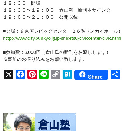
１８：３０ 開場
１８：３０〜１９：００ 倉山満 新刊本サイン会
１９：００〜２１：００ 公開収録
■会場：文京区シビックセンター２６階（スカイホール）
http://www.city.bunkyo.lg.jp/shisetsu/civiccenter/civic.html
■参加費：3,000円（倉山氏の新刊をお渡しします）
※事前のお振り込みをお願い致します。
X
F
Pi
Li
C
H
共
Share
ac
nt
n
o
at
有
e
er
e
p
e
b
es
y
n
o
t
Li
a
o
n
k
k