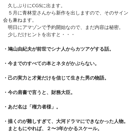
ac
nt
n
o
at
有
久しぶりにCGSに出ます。
e
er
e
p
e
５月に青林堂さんから新作を出しますので、そのサイン
b
es
y
n
会も兼ねます。
o
t
Li
a
明日にアマゾンで予約開始なので、まだ内容は秘密。
少しだけヒントを出すと・・・
o
n
k
k
・鳩山由紀夫が前世でシナ人からカツアゲする話。
・今までのすべての本とネタがかぶらない。
・己の実力と才覚だけを信じて生きた男の物語。
・今の肩書で言うと、財務大臣。
・あだ名は「権力者様」。
・描くのが難しすぎて、大河ドラマにできなかった人物。
まともにやれば、２〜3年かかるスケール。