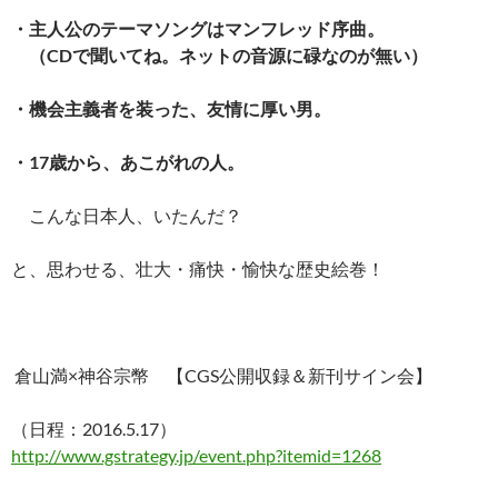
・主人公のテーマソングはマンフレッド序曲。
（CDで聞いてね。ネットの音源に碌なのが無い）
・機会主義者を装った、友情に厚い男。
・17歳から、あこがれの人。
こんな日本人、いたんだ？
と、思わせる、壮大・痛快・愉快な歴史絵巻！
倉山満×神谷宗幣 【CGS公開収録＆新刊サイン会】
（日程：2016.5.17）
http://www.gstrategy.jp/event.php?itemid=1268