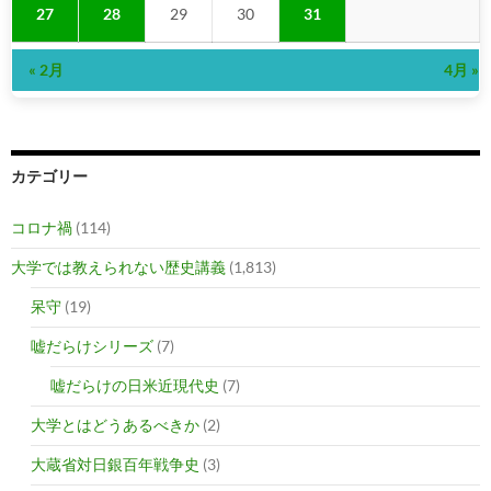
27
28
29
30
31
« 2月
4月 »
カテゴリー
コロナ禍
(114)
大学では教えられない歴史講義
(1,813)
呆守
(19)
嘘だらけシリーズ
(7)
嘘だらけの日米近現代史
(7)
大学とはどうあるべきか
(2)
大蔵省対日銀百年戦争史
(3)