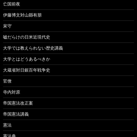
亡国前夜
伊藤博文対山縣有朋
呆守
嘘だらけの日米近現代史
大学では教えられない歴史講義
大学とはどうあるべきか
大蔵省対日銀百年戦争史
官僚
寺内対原
帝国憲法改正案
帝国憲法講義
憲法
憲法典