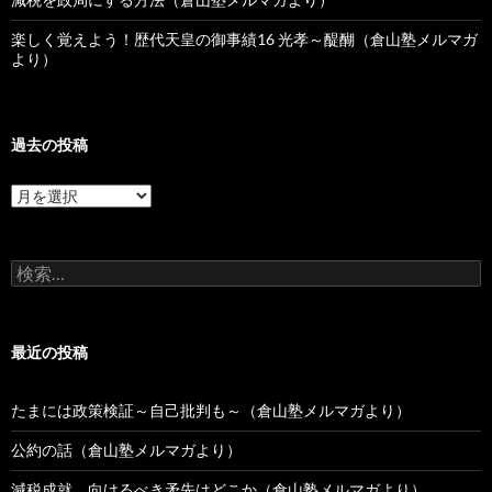
楽しく覚えよう！歴代天皇の御事績16 光孝～醍醐（倉山塾メルマガ
より）
過去の投稿
過
去
の
投
検
稿
索:
最近の投稿
たまには政策検証～自己批判も～（倉山塾メルマガより）
公約の話（倉山塾メルマガより）
減税成就、向けるべき矛先はどこか（倉山塾メルマガより）