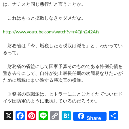
は、ナチスと同じ悪行だと言うことか。
これはもっと拡散しなきゃダメだな。
http://www.youtube.com/watch?v=r4Qih242Afs
財務省は「今、増税したら税収は減る」と、わかってい
るって。
財務省の省益にして国家予算そのものである特例公債を
置き去りにして、自分が史上最長任期の次簡易なりたいが
ために増税にまい進する勝次官の横暴。
財務省の良識派は、ヒトラーにことごとくたてついたド
イツ国防軍のように抵抗しているのだろうか。
X
F
Pi
Li
C
H
共
Share
ac
nt
n
o
at
有