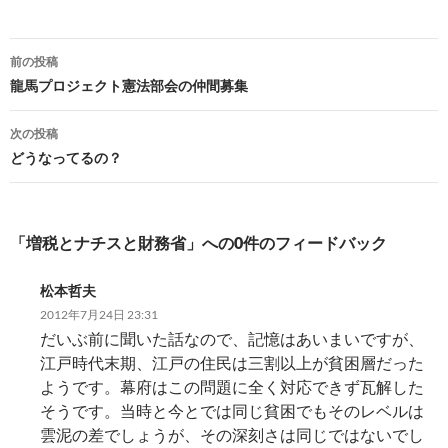
e
er
e
p
e
b
es
y
n
投
前の投稿
o
t
Li
a
稿
龍馬プロジェクト憲法部会の仲間募集
o
n
ナ
次の投稿
k
k
ビ
どうなってるの？
ゲ
ー
「増税とナチスと財務省」への0件のフィードバック
シ
松本哲夫
ョ
2012年7月24日 23:31
ン
だいぶ前に聞いた話なので、記憶はあいまいですが、
江戸時代末期、江戸の住民は三割以上が貧困層だった
ようです。幕府はこの問題に全く対応できず瓦解した
そうです。当時と今とでは同じ貧困でもそのレベルは
雲泥の差でしょうが、その深刻さは同じではないでし