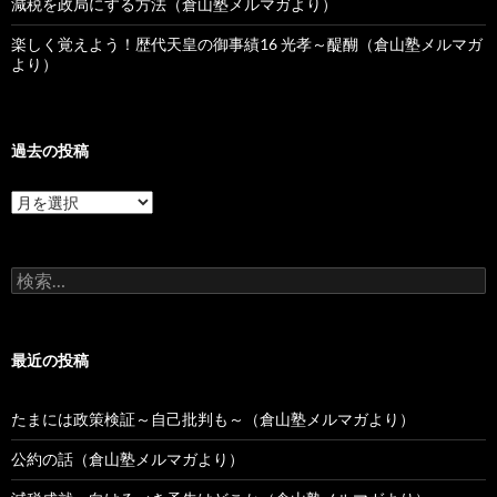
減税を政局にする方法（倉山塾メルマガより）
楽しく覚えよう！歴代天皇の御事績16 光孝～醍醐（倉山塾メルマガ
より）
過去の投稿
過
去
の
投
検
稿
索:
最近の投稿
たまには政策検証～自己批判も～（倉山塾メルマガより）
公約の話（倉山塾メルマガより）