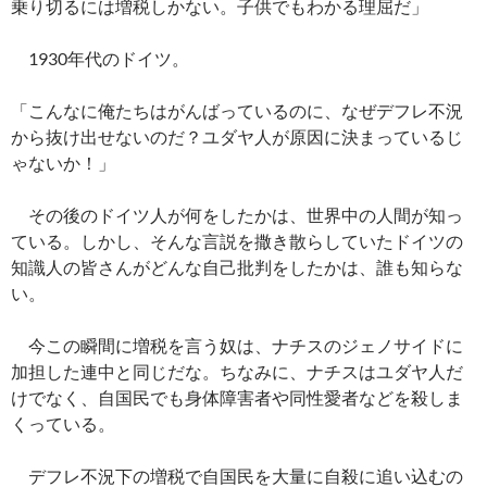
o
t
Li
a
乗り切るには増税しかない。子供でもわかる理屈だ」
o
n
1930年代のドイツ。
k
k
「こんなに俺たちはがんばっているのに、なぜデフレ不況
から抜け出せないのだ？ユダヤ人が原因に決まっているじ
ゃないか！」
その後のドイツ人が何をしたかは、世界中の人間が知っ
ている。しかし、そんな言説を撒き散らしていたドイツの
知識人の皆さんがどんな自己批判をしたかは、誰も知らな
い。
今この瞬間に増税を言う奴は、ナチスのジェノサイドに
加担した連中と同じだな。ちなみに、ナチスはユダヤ人だ
けでなく、自国民でも身体障害者や同性愛者などを殺しま
くっている。
デフレ不況下の増税で自国民を大量に自殺に追い込むの