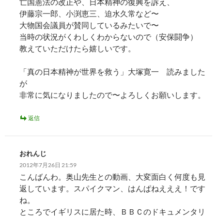
亡国憲法の改正や、日本精神の復興を訴え、
伊藤宗一郎、小渕恵三、迫水久常など〜
大物国会議員が賛同しているみたいで〜
当時の状況がくわしくわからないので（安保闘争）
教えていただけたら嬉しいです。
「真の日本精神が世界を救う」大塚寛一 読みました
が
非常に気になりましたので〜よろしくお願いします。
返信
おれんじ
2012年7月26日 21:59
こんばんわ。奥山先生との動画、大変面白く何度も見
返しています。スパイクマン、はんぱねえええ！です
ね。
ところでイギリスに居た時、ＢＢＣのドキュメンタリ