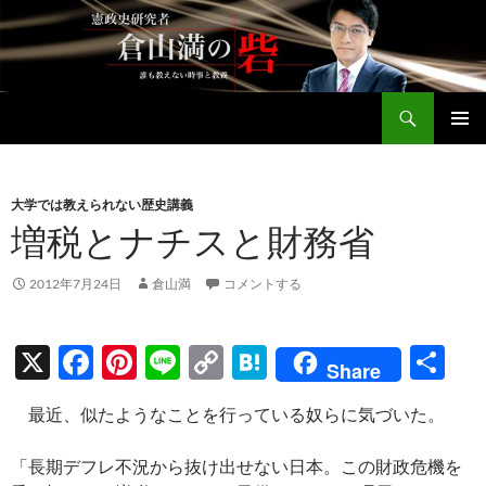
コ
ン
テ
ン
検
ツ
倉山満公式サイト
索
へ
メインメ
ス
ニュー
キ
大学では教えられない歴史講義
ッ
増税とナチスと財務省
プ
2012年7月24日
倉山満
コメントする
X
F
Pi
Li
C
H
共
Share
ac
nt
n
o
at
有
最近、似たようなことを行っている奴らに気づいた。
e
er
e
p
e
b
es
y
n
「長期デフレ不況から抜け出せない日本。この財政危機を