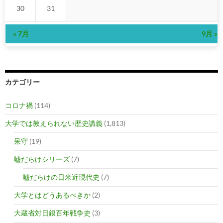
30
31
« 7月
9月 »
カテゴリー
コロナ禍
(114)
大学では教えられない歴史講義
(1,813)
呆守
(19)
嘘だらけシリーズ
(7)
嘘だらけの日米近現代史
(7)
大学とはどうあるべきか
(2)
大蔵省対日銀百年戦争史
(3)