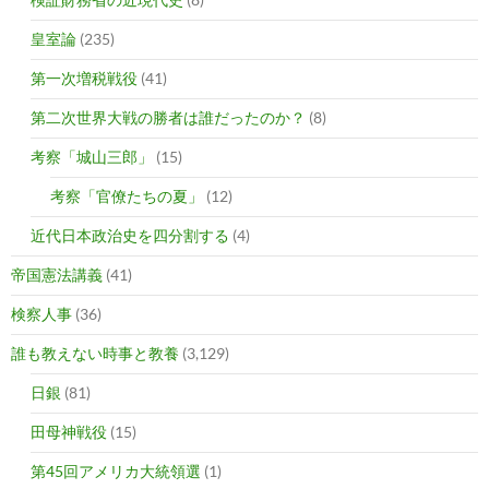
皇室論
(235)
第一次増税戦役
(41)
第二次世界大戦の勝者は誰だったのか？
(8)
考察「城山三郎」
(15)
考察「官僚たちの夏」
(12)
近代日本政治史を四分割する
(4)
帝国憲法講義
(41)
検察人事
(36)
誰も教えない時事と教養
(3,129)
日銀
(81)
田母神戦役
(15)
第45回アメリカ大統領選
(1)