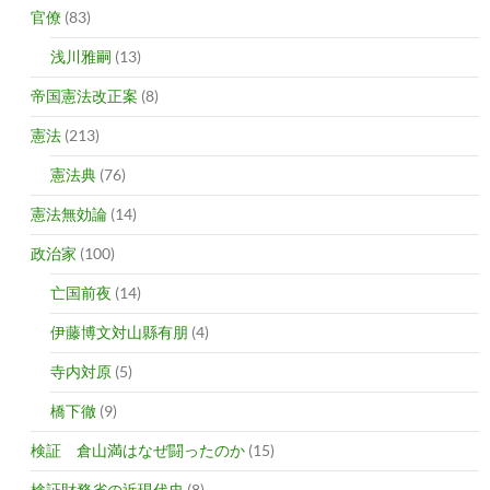
官僚
(83)
浅川雅嗣
(13)
帝国憲法改正案
(8)
憲法
(213)
憲法典
(76)
憲法無効論
(14)
政治家
(100)
亡国前夜
(14)
伊藤博文対山縣有朋
(4)
寺内対原
(5)
橋下徹
(9)
検証 倉山満はなぜ闘ったのか
(15)
検証財務省の近現代史
(8)