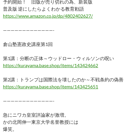
予約開始！ 旧版が売り切れの為、新装版
e
er
e
p
e
普及版 逆にしたらよくわかる教育勅語
b
es
y
n
https://www.amazon.co.jp/dp/4802402627/
o
t
Li
a
—————————————-
o
n
k
k
倉山塾憲政史講座第1回
第1講：分断の正体～ウッドロー・ウィルソンの呪い
https://kurayama.base.shop/items/143424662
第2講：トランプは国際法を壊したのか～不戦条約の偽善
https://kurayama.base.shop/items/143425651
—————————————-
急にニワカ皇室評論家が激増。
かの北岡伸一東京大学名誉教授には
爆笑。