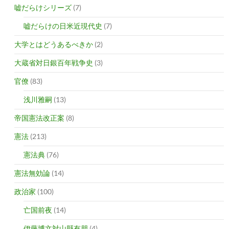
嘘だらけシリーズ
(7)
嘘だらけの日米近現代史
(7)
大学とはどうあるべきか
(2)
大蔵省対日銀百年戦争史
(3)
官僚
(83)
浅川雅嗣
(13)
帝国憲法改正案
(8)
憲法
(213)
憲法典
(76)
憲法無効論
(14)
政治家
(100)
亡国前夜
(14)
伊藤博文対山縣有朋
(4)