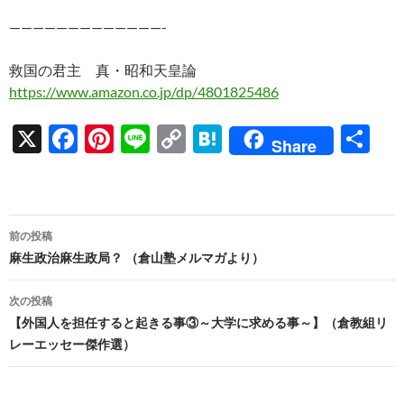
—————————————-
救国の君主 真・昭和天皇論
https://www.amazon.co.jp/dp/4801825486
X
F
Pi
Li
C
H
共
Share
ac
nt
n
o
at
有
e
er
e
p
e
b
es
y
n
投
前の投稿
o
t
Li
a
稿
麻生政治麻生政局？ （倉山塾メルマガより）
o
n
ナ
次の投稿
k
k
ビ
【外国人を担任すると起きる事③～大学に求める事～】（倉教組リ
レーエッセー傑作選）
ゲ
ー