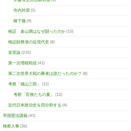
寺内対原
(5)
橋下徹
(9)
検証 倉山満はなぜ闘ったのか
(15)
検証財務省の近現代史
(8)
皇室論
(235)
第一次増税戦役
(41)
第二次世界大戦の勝者は誰だったのか？
(8)
考察「城山三郎」
(15)
考察「官僚たちの夏」
(12)
近代日本政治史を四分割する
(4)
帝国憲法講義
(41)
検察人事
(36)