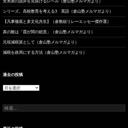
女系派の詭弁を見抜けるレベル（倉山塾メルマガより）
シリーズ、高校教育を考える3 英語（倉山塾メルマガより）
【凡事徹底と多文化共生】（倉教組リレーエッセー傑作選）
真の敵は「霞が関の総意」（倉山塾メルマガより）
元祖減税派として（倉山塾メルマガより）
減税を政局にする方法（倉山塾メルマガより）
過去の投稿
過
去
の
投
検
稿
索: