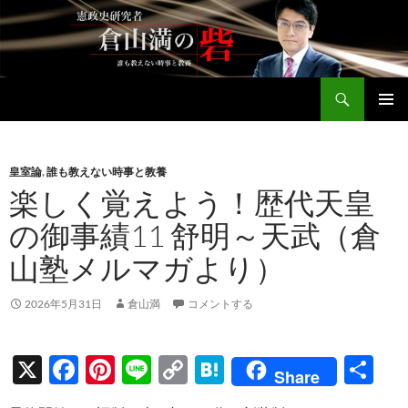
コ
ン
テ
ン
検
ツ
倉山満公式サイト
索
へ
メインメ
ス
ニュー
キ
皇室論
,
誰も教えない時事と教養
ッ
楽しく覚えよう！歴代天皇
プ
の御事績11 舒明～天武（倉
山塾メルマガより）
2026年5月31日
倉山満
コメントする
X
F
Pi
Li
C
H
共
Share
ac
nt
n
o
at
有