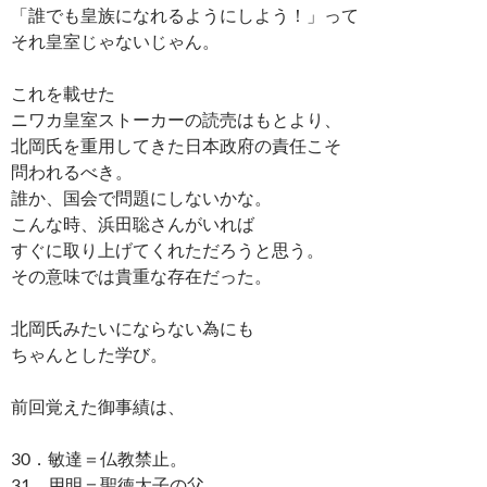
「誰でも皇族になれるようにしよう！」って
それ皇室じゃないじゃん。
これを載せた
ニワカ皇室ストーカーの読売はもとより、
北岡氏を重用してきた日本政府の責任こそ
問われるべき。
誰か、国会で問題にしないかな。
こんな時、浜田聡さんがいれば
すぐに取り上げてくれただろうと思う。
その意味では貴重な存在だった。
北岡氏みたいにならない為にも
ちゃんとした学び。
前回覚えた御事績は、
30．敏達＝仏教禁止。
31．用明＝聖徳太子の父。