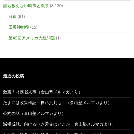
誰も教えない時事と教養
(3,130)
日銀
(81)
田母神戦役
(15)
第45回アメリカ大統領選
(1)
最近の投稿
激震！財務省人事（倉山塾メルマガより）
たまには政策検証～自己批判も～（倉山塾メルマガより）
公約の話（倉山塾メルマガより）
減税成就、向けるべき矛先はどこか（倉山塾メルマガより）