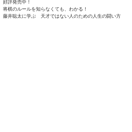
好評発売中！
e
er
e
p
e
将棋のルールを知らなくても、わかる！
b
es
y
n
藤井聡太に学ぶ 天才ではない人のための人生の闘い方
o
t
Li
a
o
n
k
k