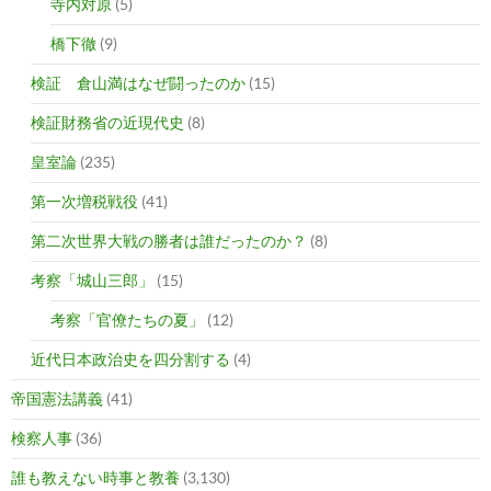
寺内対原
(5)
橋下徹
(9)
検証 倉山満はなぜ闘ったのか
(15)
検証財務省の近現代史
(8)
皇室論
(235)
第一次増税戦役
(41)
第二次世界大戦の勝者は誰だったのか？
(8)
考察「城山三郎」
(15)
考察「官僚たちの夏」
(12)
近代日本政治史を四分割する
(4)
帝国憲法講義
(41)
検察人事
(36)
誰も教えない時事と教養
(3,130)