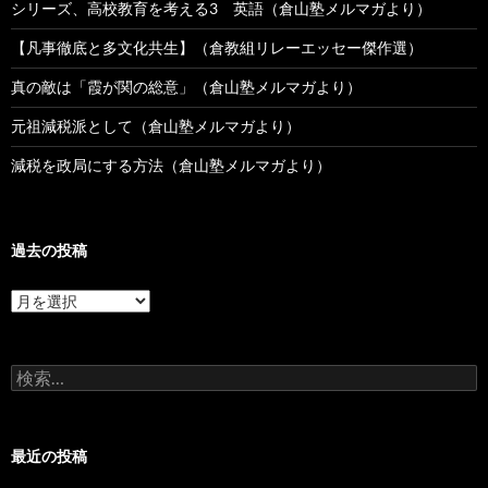
シリーズ、高校教育を考える3 英語（倉山塾メルマガより）
【凡事徹底と多文化共生】（倉教組リレーエッセー傑作選）
真の敵は「霞が関の総意」（倉山塾メルマガより）
元祖減税派として（倉山塾メルマガより）
減税を政局にする方法（倉山塾メルマガより）
過去の投稿
過
去
の
投
検
稿
索:
最近の投稿