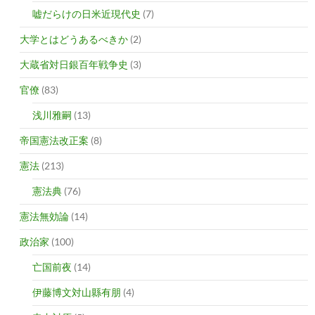
嘘だらけの日米近現代史
(7)
大学とはどうあるべきか
(2)
大蔵省対日銀百年戦争史
(3)
官僚
(83)
浅川雅嗣
(13)
帝国憲法改正案
(8)
憲法
(213)
憲法典
(76)
憲法無効論
(14)
政治家
(100)
亡国前夜
(14)
伊藤博文対山縣有朋
(4)