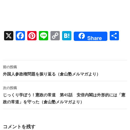
X
F
Pi
Li
C
H
共
Share
ac
nt
n
o
at
有
e
er
e
p
e
b
es
y
n
投
前の投稿
o
t
Li
a
稿
外国人参政権問題を振り返る（倉山塾メルマガより）
o
n
ナ
次の投稿
k
k
ビ
じっくり学ぼう！憲政の常道 第45話 安倍内閣は外形的には「憲
政の常道」を守った（倉山塾メルマガより）
ゲ
ー
シ
コメントを残す