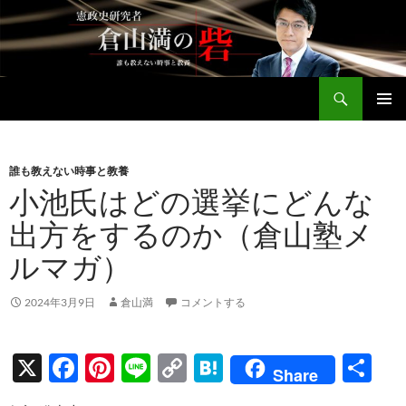
コ
ン
テ
ン
検
ツ
倉山満公式サイト
索
へ
メインメ
ス
ニュー
キ
誰も教えない時事と教養
ッ
小池氏はどの選挙にどんな
プ
出方をするのか（倉山塾メ
ルマガ）
2024年3月9日
倉山満
コメントする
X
F
Pi
Li
C
H
共
Share
ac
nt
n
o
at
有