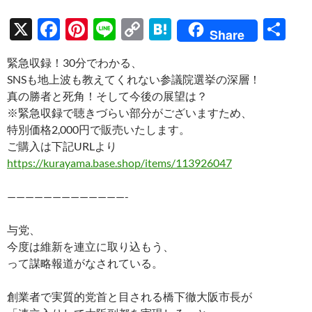
X
F
Pi
Li
C
H
共
Share
ac
nt
n
o
at
有
緊急収録！30分でわかる、
e
er
e
p
e
SNSも地上波も教えてくれない参議院選挙の深層！
b
es
y
n
真の勝者と死角！そして今後の展望は？
o
t
Li
a
※緊急収録で聴きづらい部分がございますため、
特別価格2,000円で販売いたします。
o
n
ご購入は下記URLより
k
k
https://kurayama.base.shop/items/113926047
—————————————-
与党、
今度は維新を連立に取り込もう、
って謀略報道がなされている。
創業者で実質的党首と目される橋下徹大阪市長が