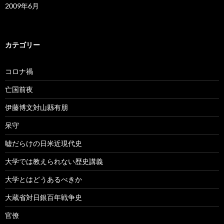
2009年6月
カテゴリー
コロナ禍
亡国前夜
伊藤博文対山縣有朋
呆守
嘘だらけの日米近現代史
大学では教えられない歴史講義
大学とはどうあるべきか
大蔵省対日銀百年戦争史
官僚