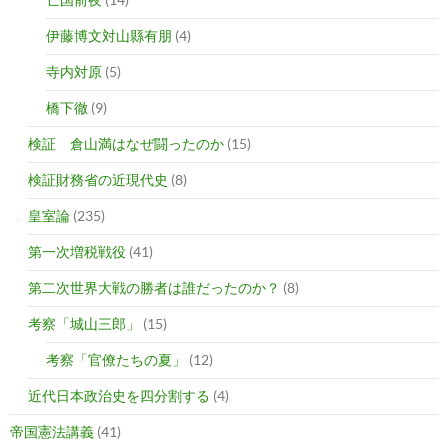
伊藤博文対山縣有朋
(4)
寺内対原
(5)
橋下徹
(9)
検証 倉山満はなぜ闘ったのか
(15)
検証財務省の近現代史
(8)
皇室論
(235)
第一次増税戦役
(41)
第二次世界大戦の勝者は誰だったのか？
(8)
考察「城山三郎」
(15)
考察「官僚たちの夏」
(12)
近代日本政治史を四分割する
(4)
帝国憲法講義
(41)