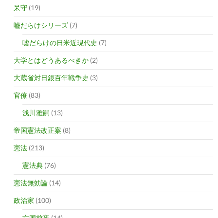
呆守
(19)
嘘だらけシリーズ
(7)
嘘だらけの日米近現代史
(7)
大学とはどうあるべきか
(2)
大蔵省対日銀百年戦争史
(3)
官僚
(83)
浅川雅嗣
(13)
帝国憲法改正案
(8)
憲法
(213)
憲法典
(76)
憲法無効論
(14)
政治家
(100)
亡国前夜
(14)