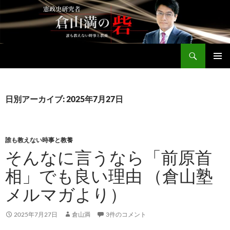
コ
ン
テ
ン
検
ツ
倉山満公式サイト
索
へ
メインメ
ス
ニュー
キ
日別アーカイブ: 2025年7月27日
ッ
プ
誰も教えない時事と教養
そんなに言うなら「前原首
相」でも良い理由 （倉山塾
メルマガより）
2025年7月27日
倉山満
3件のコメント