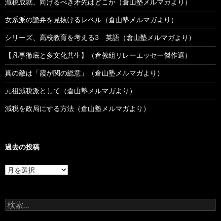
減税成就、向けるべき矛先はどこか（倉山塾メルマガより）
女系派の詭弁を見抜けるレベル（倉山塾メルマガより）
シリーズ、高校教育を考える3 英語（倉山塾メルマガより）
【凡事徹底と多文化共生】（倉教組リレーエッセー傑作選）
真の敵は「霞が関の総意」（倉山塾メルマガより）
元祖減税派として（倉山塾メルマガより）
減税を政局にする方法（倉山塾メルマガより）
過去の投稿
過
去
の
投
検
稿
索: