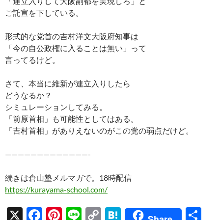
「連立入りして大阪副都を実現しろ」と
ご託宣を下している。
形式的な党首の吉村洋文大阪府知事は
「今の自公政権に入ることは無い」って
言ってるけど。
さて、本当に維新が連立入りしたら
どうなるか？
シミュレーションしてみる。
「前原首相」も可能性としてはある。
「吉村首相」がありえないのがこの党の弱点だけど。
—————————————-
続きは倉山塾メルマガで。18時配信
https://kurayama-school.com/
X
F
Pi
Li
C
H
共
Share