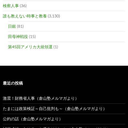
検察人事
(36)
誰も教えない時事と教養
(3,130)
日銀
(81)
田母神戦役
(15)
第45回アメリカ大統領選
(1)
最近の投稿
激震！財務省人事（倉山塾メルマガより）
たまには政策検証～自己批判も～（倉山塾メルマガより）
公約の話（倉山塾メルマガより）