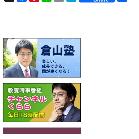
ac
nt
n
o
at
有
e
er
e
p
e
b
es
y
n
o
t
Li
a
o
n
k
k