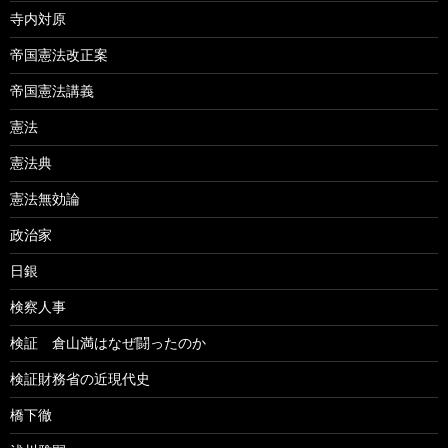
寺内対原
帝国憲法改正案
帝国憲法講義
憲法
憲法典
憲法無効論
政治家
日銀
検察人事
検証 倉山満はなぜ闘ったのか
検証財務省の近現代史
橋下徹