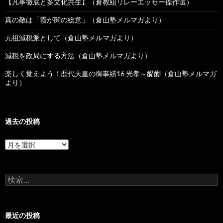
【凡事徹底と多文化共生】（倉教組リレーエッセー傑作選）
真の敵は「霞が関の総意」（倉山塾メルマガより）
元祖減税派として（倉山塾メルマガより）
減税を政局にする方法（倉山塾メルマガより）
楽しく覚えよう！歴代天皇の御事績16 光孝～醍醐（倉山塾メルマガ
より）
過去の投稿
過
去
の
投
検
稿
索:
最近の投稿