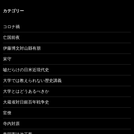
カテゴリー
コロナ禍
亡国前夜
伊藤博文対山縣有朋
呆守
嘘だらけの日米近現代史
大学では教えられない歴史講義
大学とはどうあるべきか
大蔵省対日銀百年戦争史
官僚
寺内対原