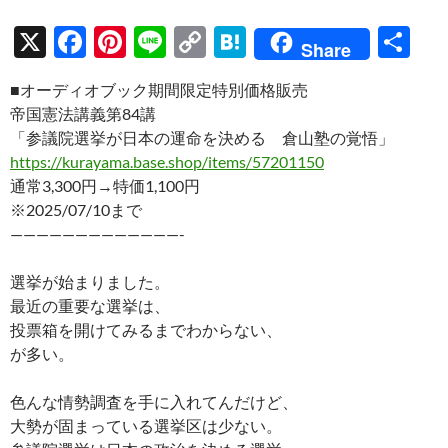
X
F
Pi
Li
C
H
共
Share
ac
nt
n
o
at
有
■オーディオブック期間限定特別価格販売
e
er
e
p
e
帝国憲法講義第84講
b
es
y
n
「参議院選挙が日本の運命を決める 倉山塾の覚悟」
o
t
Li
a
https://kurayama.base.shop/items/57201150
通常3,300円→特価1,100円
o
n
※2025/07/10まで
k
k
—————————————-
選挙が始まりました。
最近の重要な選挙は、
投票箱を開けてみるまでわからない、
が多い。
色んな情勢調査を手に入れてんだけど、
大勢が固まっている選挙区は少ない。