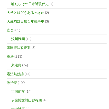
嘘だらけの日米近現代史
(7)
大学とはどうあるべきか
(2)
大蔵省対日銀百年戦争史
(3)
官僚
(83)
浅川雅嗣
(13)
帝国憲法改正案
(8)
憲法
(213)
憲法典
(76)
憲法無効論
(14)
政治家
(100)
亡国前夜
(14)
伊藤博文対山縣有朋
(4)
寺内対原
(5)