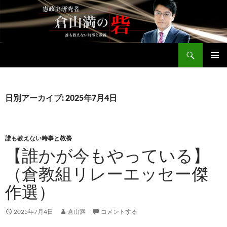
コ
ン
テ
ン
検
ツ
倉山満公式サイト
索
へ
メインメ
ス
ニュー
キ
日別アーカイブ: 2025年7月4日
ッ
プ
誰も教えない時事と教養
【誰かが今もやっている】
（倉教組リレーエッセー傑
作選）
2025年7月4日
倉山満
コメントする