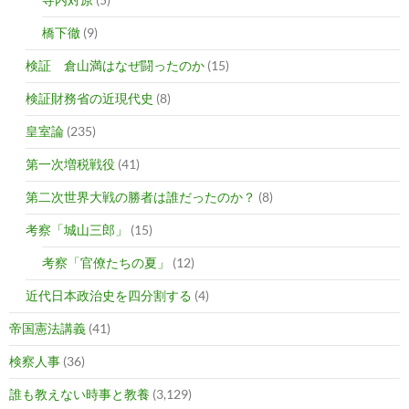
橋下徹
(9)
検証 倉山満はなぜ闘ったのか
(15)
検証財務省の近現代史
(8)
皇室論
(235)
第一次増税戦役
(41)
第二次世界大戦の勝者は誰だったのか？
(8)
考察「城山三郎」
(15)
考察「官僚たちの夏」
(12)
近代日本政治史を四分割する
(4)
帝国憲法講義
(41)
検察人事
(36)
誰も教えない時事と教養
(3,129)