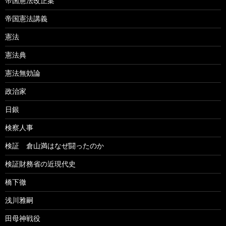
帝国憲法改正案
帝国憲法講義
憲法
憲法典
憲法無効論
政治家
日銀
検察人事
検証 倉山満はなぜ闘ったのか
検証財務省の近現代史
橋下徹
浅川雅嗣
田母神戦役