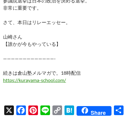
参議院選挙は日本の政治を決める選挙。
非常に重要です。
さて、本日はリレーエッセー。
山崎さん
【誰かが今もやっている】
—————————————-
続きは倉山塾メルマガで。18時配信
https://kurayama-school.com/
X
F
Pi
Li
C
H
共
Share
ac
nt
n
o
at
有
e
er
e
p
e