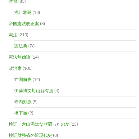
官僚
(83)
浅川雅嗣
(13)
帝国憲法改正案
(8)
憲法
(213)
憲法典
(76)
憲法無効論
(14)
政治家
(100)
亡国前夜
(14)
伊藤博文対山縣有朋
(4)
寺内対原
(5)
橋下徹
(9)
検証 倉山満はなぜ闘ったのか
(15)
検証財務省の近現代史
(8)