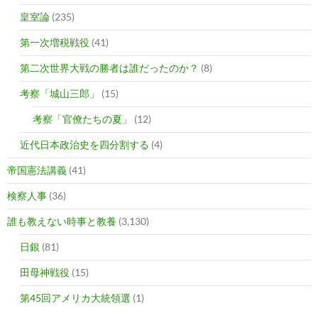
皇室論
(235)
第一次増税戦役
(41)
第二次世界大戦の勝者は誰だったのか？
(8)
考察「城山三郎」
(15)
考察「官僚たちの夏」
(12)
近代日本政治史を四分割する
(4)
帝国憲法講義
(41)
検察人事
(36)
誰も教えない時事と教養
(3,130)
日銀
(81)
田母神戦役
(15)
第45回アメリカ大統領選
(1)