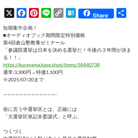
X
F
Pi
Li
C
H
共
Share
ac
nt
n
o
at
有
短期集中企画！
e
er
e
p
e
■オーディオブック期間限定特別価格
b
es
y
n
第4回倉山塾教養ゼミナール
o
t
Li
a
「参議院選挙は日本を決める選挙だ！今後の３年間が決ま
る！！」
o
n
https://kurayama.base.shop/items/58440738
k
k
通常:3,300円→特価1,100円
※2025/07/20まで
—————————————-
俗に言う中選挙区とは、正確には
「大選挙区単記非委譲式」と呼ぶ。
つくづく