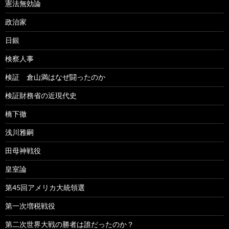
憲法無効論
政治家
日銀
検察人事
検証 倉山満はなぜ闘ったのか
検証財務省の近現代史
橋下徹
浅川雅嗣
田母神戦役
皇室論
第45回アメリカ大統領選
第一次増税戦役
第二次世界大戦の勝者は誰だったのか？