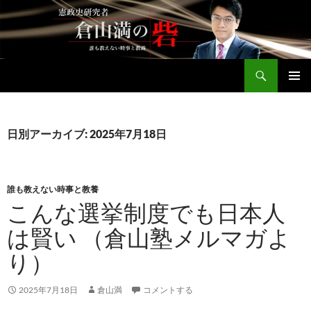
コ
ン
テ
ン
検
ツ
倉山満公式サイト
索
へ
メインメ
ス
ニュー
キ
日別アーカイブ: 2025年7月18日
ッ
プ
誰も教えない時事と教養
こんな選挙制度でも日本人
は賢い （倉山塾メルマガよ
り）
2025年7月18日
倉山満
コメントする