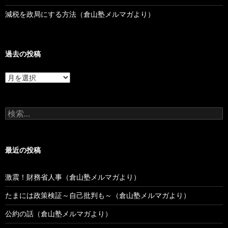
減税を政局にする方法（倉山塾メルマガより）
過去の投稿
過
去
の
投
検
稿
索:
最近の投稿
激震！財務省人事（倉山塾メルマガより）
たまには政策検証～自己批判も～（倉山塾メルマガより）
公約の話（倉山塾メルマガより）