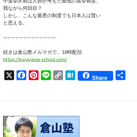
中選挙区制は人類が考えた最低の選挙制度。
我ながら何回目？
しかし、こんな最悪の制度でも日本人は賢い
と思える。
—————————————-
続きは倉山塾メルマガで。18時配信
https://kurayama-school.com/
X
F
Pi
Li
C
H
共
Share
ac
nt
n
o
at
有
e
er
e
p
e
b
es
y
n
o
t
Li
a
o
n
k
k