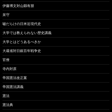
伊藤博文対山縣有朋
呆守
嘘だらけの日米近現代史
大学では教えられない歴史講義
大学とはどうあるべきか
大蔵省対日銀百年戦争史
官僚
寺内対原
帝国憲法改正案
帝国憲法講義
憲法
憲法典