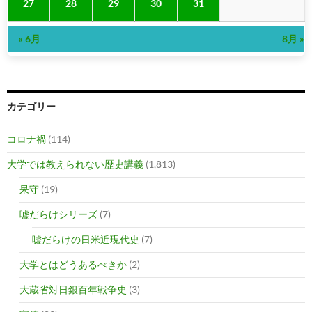
27
28
29
30
31
« 6月
8月 »
カテゴリー
コロナ禍
(114)
大学では教えられない歴史講義
(1,813)
呆守
(19)
嘘だらけシリーズ
(7)
嘘だらけの日米近現代史
(7)
大学とはどうあるべきか
(2)
大蔵省対日銀百年戦争史
(3)