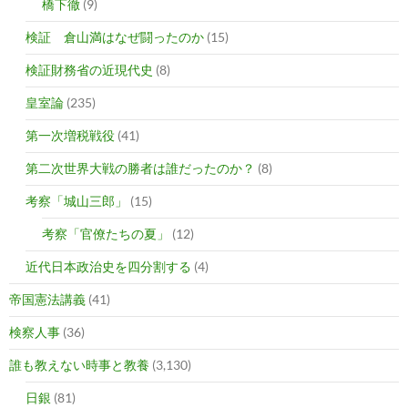
橋下徹
(9)
検証 倉山満はなぜ闘ったのか
(15)
検証財務省の近現代史
(8)
皇室論
(235)
第一次増税戦役
(41)
第二次世界大戦の勝者は誰だったのか？
(8)
考察「城山三郎」
(15)
考察「官僚たちの夏」
(12)
近代日本政治史を四分割する
(4)
帝国憲法講義
(41)
検察人事
(36)
誰も教えない時事と教養
(3,130)
日銀
(81)