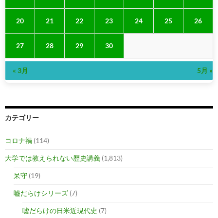
20
21
22
23
24
25
26
27
28
29
30
« 3月
5月 »
カテゴリー
コロナ禍
(114)
大学では教えられない歴史講義
(1,813)
呆守
(19)
嘘だらけシリーズ
(7)
嘘だらけの日米近現代史
(7)