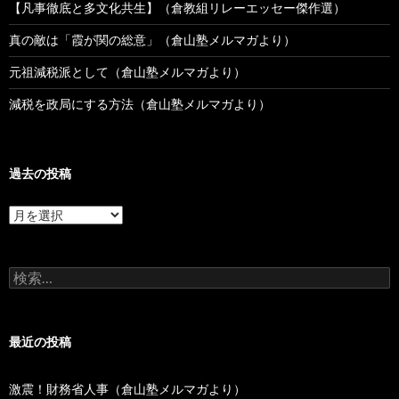
【凡事徹底と多文化共生】（倉教組リレーエッセー傑作選）
真の敵は「霞が関の総意」（倉山塾メルマガより）
元祖減税派として（倉山塾メルマガより）
減税を政局にする方法（倉山塾メルマガより）
過去の投稿
過
去
の
投
検
稿
索:
最近の投稿
激震！財務省人事（倉山塾メルマガより）