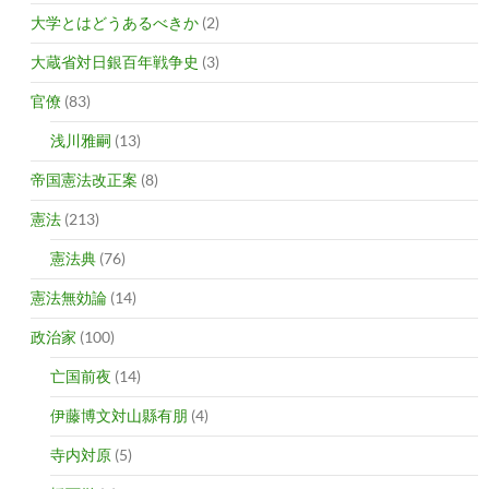
大学とはどうあるべきか
(2)
大蔵省対日銀百年戦争史
(3)
官僚
(83)
浅川雅嗣
(13)
帝国憲法改正案
(8)
憲法
(213)
憲法典
(76)
憲法無効論
(14)
政治家
(100)
亡国前夜
(14)
伊藤博文対山縣有朋
(4)
寺内対原
(5)