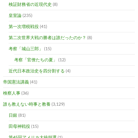
検証財務省の近現代史
(8)
皇室論
(235)
第一次増税戦役
(41)
第二次世界大戦の勝者は誰だったのか？
(8)
考察「城山三郎」
(15)
考察「官僚たちの夏」
(12)
近代日本政治史を四分割する
(4)
帝国憲法講義
(41)
検察人事
(36)
誰も教えない時事と教養
(3,129)
日銀
(81)
田母神戦役
(15)
第45回アメリカ大統領選
(1)