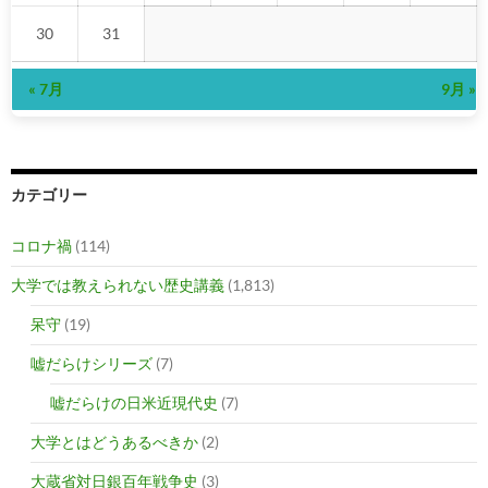
30
31
« 7月
9月 »
カテゴリー
コロナ禍
(114)
大学では教えられない歴史講義
(1,813)
呆守
(19)
嘘だらけシリーズ
(7)
嘘だらけの日米近現代史
(7)
大学とはどうあるべきか
(2)
大蔵省対日銀百年戦争史
(3)