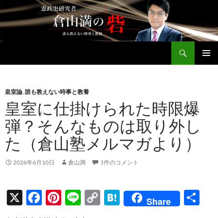
コ
ン
テ
ン
検
ツ
倉山満公式サイト
索
へ
メインメ
ス
ニュー
キ
皇室論
,
誰も教えない時事と教養
ッ
皇室に仕掛けられた時限爆
プ
弾？そんなものは取り外し
た（倉山塾メルマガより）
2026年6月10日
倉山満
1件のコメント
X
F
Pi
Li
C
H
共
Share
ac
nt
n
o
at
有