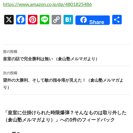
https://www.amazon.co.jp/dp/4801825486
X
F
Pi
Li
C
H
共
Share
ac
nt
n
o
at
有
e
er
e
p
e
b
es
y
n
投
前の投稿
o
t
Li
a
稿
皇室の話で完全勝利は無い （倉山塾メルマガより）
o
n
ナ
次の投稿
k
k
ビ
望外の大勝利、そして敵の指令塔が見えた！（倉山塾メルマガよ
り）
ゲ
ー
シ
「皇室に仕掛けられた時限爆弾？そんなものは取り外した
（倉山塾メルマガより）」への1件のフィードバック
ョ
ン