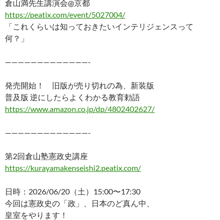
倉山満先生講演会@京都
e
er
e
p
e
https://peatix.com/event/5027004/
b
es
y
n
「これくらいは知っておきたいインテリジェンスって
o
t
Li
a
何？」
o
n
—————————————-
k
k
発売開始！ 旧版が売り切れの為、新装版
普及版 逆にしたらよくわかる教育勅語
https://www.amazon.co.jp/dp/4802402627/
—————————————-
第2回倉山塾憲政史講座
https://kurayamakenseishi2.peatix.com/
日時：2026/06/20（土）15:00〜17:30
今回は憲政史の「政」、日本のど真ん中、
皇室をやります！