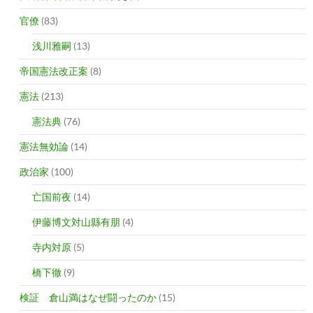
官僚
(83)
浅川雅嗣
(13)
帝国憲法改正案
(8)
憲法
(213)
憲法典
(76)
憲法無効論
(14)
政治家
(100)
亡国前夜
(14)
伊藤博文対山縣有朋
(4)
寺内対原
(5)
橋下徹
(9)
検証 倉山満はなぜ闘ったのか
(15)