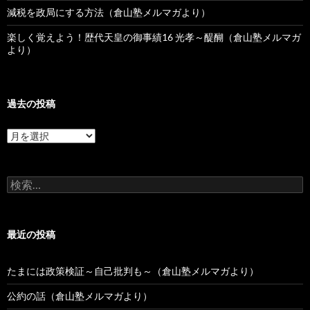
減税を政局にする方法（倉山塾メルマガより）
楽しく覚えよう！歴代天皇の御事績16 光孝～醍醐（倉山塾メルマガ
より）
過去の投稿
過
去
の
投
検
稿
索:
最近の投稿
たまには政策検証～自己批判も～（倉山塾メルマガより）
公約の話（倉山塾メルマガより）