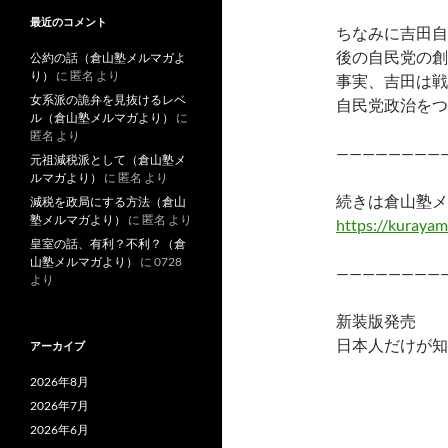
最近のコメント
ちなみに吉田自
後の自民党の創
公約の話（倉山塾メルマガよ
り）
に
匿名
より
事実、吉田は戦
女系派の詭弁を見抜けるレベ
自民党政治をつ
ル（倉山塾メルマガより）
に
匿名
より
————————
元祖減税派として（倉山塾メ
ルマガより）
に
匿名
より
続きは倉山塾メ
減税を政局にする方法（倉山
塾メルマガより）
に
匿名
より
https://kurayam
皇室の話、有利？不利？（倉
山塾メルマガより）
に
0728
————————
より
新装版発売
日本人だけが知
アーカイブ
2026年8月
2026年7月
2026年6月