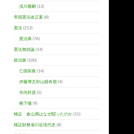
浅川雅嗣
(13)
帝国憲法改正案
(8)
憲法
(213)
憲法典
(76)
憲法無効論
(14)
政治家
(100)
亡国前夜
(14)
伊藤博文対山縣有朋
(4)
寺内対原
(5)
橋下徹
(9)
検証 倉山満はなぜ闘ったのか
(15)
検証財務省の近現代史
(8)