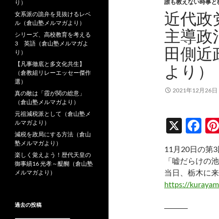
誰も教えない時事と
り）
近代政
女系派の詭弁を見抜けるレベ
ル（倉山塾メルマガより）
主導政
シリーズ、高校教育を考える
3 英語（倉山塾メルマガよ
田側近
り）
【凡事徹底と多文化共生】
より）
（倉教組リレーエッセー傑作
選）
2021年12月26日
真の敵は「霞が関の総意」
（倉山塾メルマガより）
元祖減税派として（倉山塾メ
X
F
ルマガより）
減税を政局にする方法（倉山
ac
塾メルマガより）
11月20日の第
e
楽しく覚えよう！歴代天皇の
「嘘だらけの池
御事績16 光孝～醍醐（倉山塾
b
当日、栃木に来
メルマガより）
o
https://kurayam
o
過去の投稿
―――