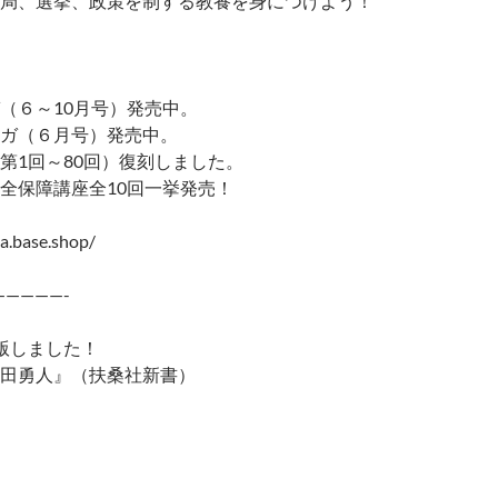
政局、選挙、政策を制する教養を身につけよう！
（６～10月号）発売中。
ガ（６月号）発売中。
第1回～80回）復刻しました。
全保障講座全10回一挙発売！
a.base.shop/
—————-
版しました！
田勇人』（扶桑社新書）