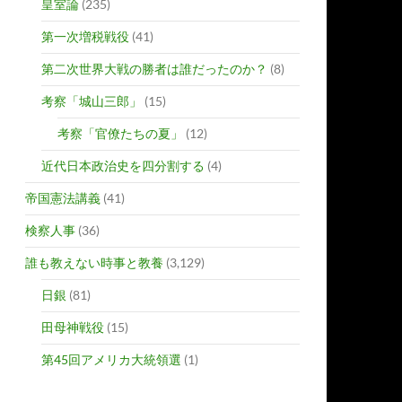
皇室論
(235)
第一次増税戦役
(41)
第二次世界大戦の勝者は誰だったのか？
(8)
考察「城山三郎」
(15)
考察「官僚たちの夏」
(12)
近代日本政治史を四分割する
(4)
帝国憲法講義
(41)
検察人事
(36)
誰も教えない時事と教養
(3,129)
日銀
(81)
田母神戦役
(15)
第45回アメリカ大統領選
(1)