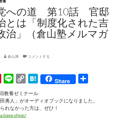
教養
党への道 第10話 官邸
治とは「制度化された吉
政治」（倉山塾メルマガ
倉山満
コメントする
Pi
Li
C
H
共
Share
nt
n
o
at
有
3回教養ゼミナール
er
e
p
e
田勇人」がオーディオブックになりました。
es
y
n
られなかった方は、ぜひ！
t
Li
a
a.base.shop/
n