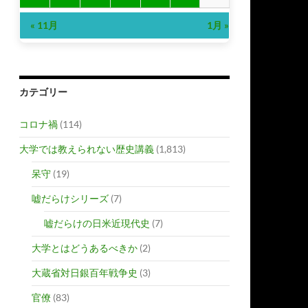
« 11月
1月 »
カテゴリー
コロナ禍
(114)
大学では教えられない歴史講義
(1,813)
呆守
(19)
嘘だらけシリーズ
(7)
嘘だらけの日米近現代史
(7)
大学とはどうあるべきか
(2)
大蔵省対日銀百年戦争史
(3)
官僚
(83)