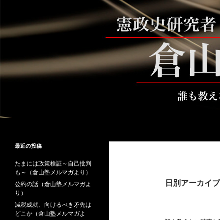
コ
ン
テ
ン
ツ
へ
ス
キ
ッ
プ
検
倉山満公式サイト
索
倉山満の砦～誰も教えない時事と教
最近の投稿
養
たまには政策検証～自己批判
も～（倉山塾メルマガより）
日別アーカイブ: 
公約の話（倉山塾メルマガよ
り）
減税成就、向けるべき矛先は
どこか（倉山塾メルマガよ