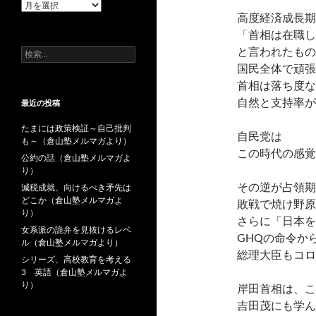
k
過
高度経済成長期
去
の
「首相は在職し
投
と言われたもの
検
稿
索:
国民全体で頑張
首相は落ち度な
自然と支持率が
最近の投稿
たまには政策検証～自己批判
自民党は
も～（倉山塾メルマガより）
この時代の感覚
公約の話（倉山塾メルマガよ
り）
その逆が占領期
減税成就、向けるべき矛先は
どこか（倉山塾メルマガよ
敗戦で焼け野原
り）
さらに「日本を
女系派の詭弁を見抜けるレベ
GHQの命令か
ル（倉山塾メルマガより）
総理大臣もコロ
シリーズ、高校教育を考える
3 英語（倉山塾メルマガよ
り）
岸田首相は、こ
吉田茂にも学ん