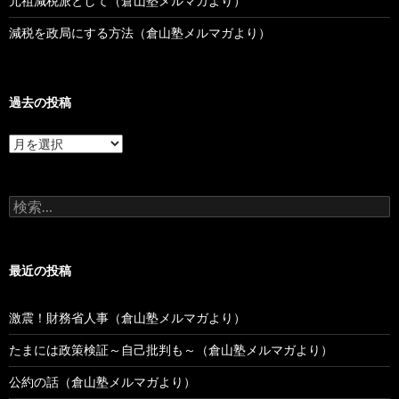
元祖減税派として（倉山塾メルマガより）
減税を政局にする方法（倉山塾メルマガより）
過去の投稿
過
去
の
投
検
稿
索:
最近の投稿
激震！財務省人事（倉山塾メルマガより）
たまには政策検証～自己批判も～（倉山塾メルマガより）
公約の話（倉山塾メルマガより）