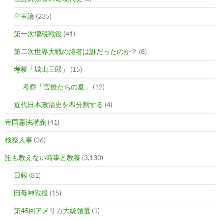
皇室論
(235)
第一次増税戦役
(41)
第二次世界大戦の勝者は誰だったのか？
(8)
考察「城山三郎」
(15)
考察「官僚たちの夏」
(12)
近代日本政治史を四分割する
(4)
帝国憲法講義
(41)
検察人事
(36)
誰も教えない時事と教養
(3,130)
日銀
(81)
田母神戦役
(15)
第45回アメリカ大統領選
(1)