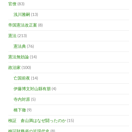
官僚
(83)
浅川雅嗣
(13)
帝国憲法改正案
(8)
憲法
(213)
憲法典
(76)
憲法無効論
(14)
政治家
(100)
亡国前夜
(14)
伊藤博文対山縣有朋
(4)
寺内対原
(5)
橋下徹
(9)
検証 倉山満はなぜ闘ったのか
(15)
検証財務省の近現代史
(8)