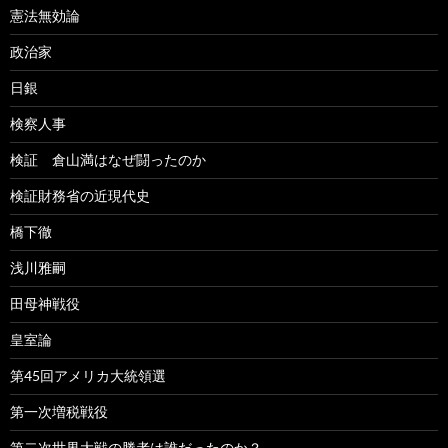
憲法無効論
政治家
日銀
検察人事
検証 倉山満はなぜ闘ったのか
検証財務省の近現代史
橋下徹
浅川雅嗣
田母神戦役
皇室論
第45回アメリカ大統領選
第一次増税戦役
第二次世界大戦の勝者は誰だったのか？