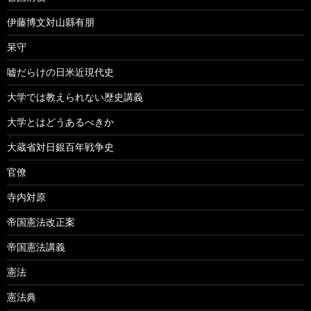
伊藤博文対山縣有朋
呆守
嘘だらけの日米近現代史
大学では教えられない歴史講義
大学とはどうあるべきか
大蔵省対日銀百年戦争史
官僚
寺内対原
帝国憲法改正案
帝国憲法講義
憲法
憲法典