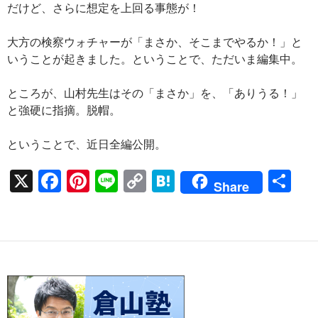
だけど、さらに想定を上回る事態が！
大方の検察ウォチャーが「まさか、そこまでやるか！」と
いうことが起きました。ということで、ただいま編集中。
ところが、山村先生はその「まさか」を、「ありうる！」
と強硬に指摘。脱帽。
ということで、近日全編公開。
X
F
Pi
Li
C
H
共
Share
ac
nt
n
o
at
有
e
er
e
p
e
b
es
y
n
o
t
Li
a
o
n
k
k