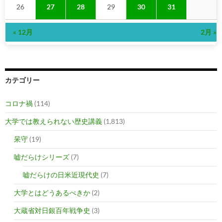
26
27
28
29
30
31
« 12月
2月 »
カテゴリー
コロナ禍
(114)
大学では教えられない歴史講義
(1,813)
呆守
(19)
嘘だらけシリーズ
(7)
嘘だらけの日米近現代史
(7)
大学とはどうあるべきか
(2)
大蔵省対日銀百年戦争史
(3)