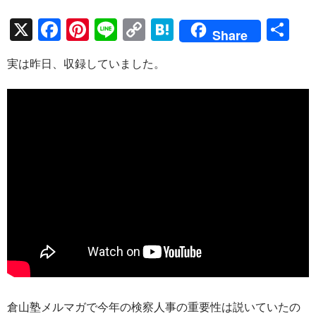
X
F
Pi
Li
C
H
共
Share
ac
nt
n
o
at
有
実は昨日、収録していました。
e
er
e
p
e
b
es
y
n
o
t
Li
a
o
n
k
k
倉山塾メルマガで今年の検察人事の重要性は説いていたの