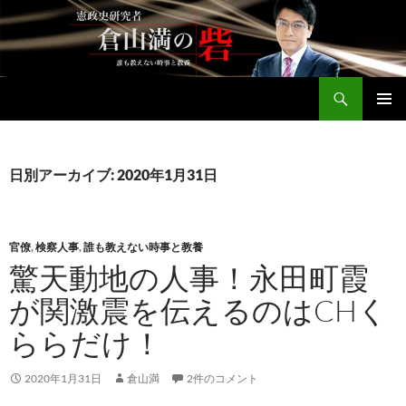
コ
ン
テ
ン
検
ツ
倉山満公式サイト
索
へ
メインメ
ス
ニュー
キ
日別アーカイブ: 2020年1月31日
ッ
プ
官僚
,
検察人事
,
誰も教えない時事と教養
驚天動地の人事！永田町霞
が関激震を伝えるのはCHく
ららだけ！
2020年1月31日
倉山満
2件のコメント