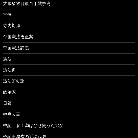
大蔵省対日銀百年戦争史
官僚
寺内対原
帝国憲法改正案
帝国憲法講義
憲法
憲法典
憲法無効論
政治家
日銀
検察人事
検証 倉山満はなぜ闘ったのか
検証財務省の近現代史