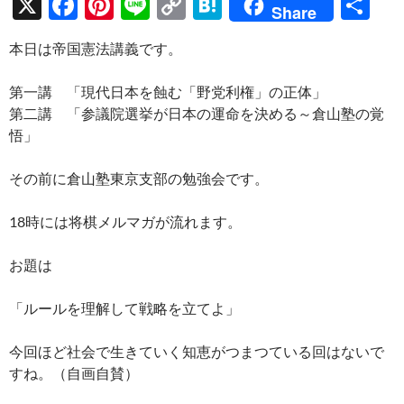
X
F
Pi
Li
C
H
共
Share
ac
nt
n
o
at
有
本日は帝国憲法講義です。
e
er
e
p
e
b
es
y
n
第一講 「現代日本を蝕む「野党利権」の正体」
o
t
Li
a
第二講 「参議院選挙が日本の運命を決める～倉山塾の覚
悟」
o
n
k
k
その前に倉山塾東京支部の勉強会です。
18時には将棋メルマガが流れます。
お題は
「ルールを理解して戦略を立てよ」
今回ほど社会で生きていく知恵がつまつている回はないで
すね。（自画自賛）