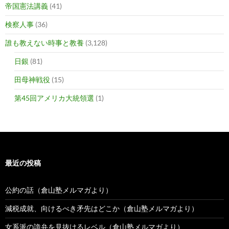
帝国憲法講義
(41)
検察人事
(36)
誰も教えない時事と教養
(3,128)
日銀
(81)
田母神戦役
(15)
第45回アメリカ大統領選
(1)
最近の投稿
公約の話（倉山塾メルマガより）
減税成就、向けるべき矛先はどこか（倉山塾メルマガより）
女系派の詭弁を見抜けるレベル（倉山塾メルマガより）