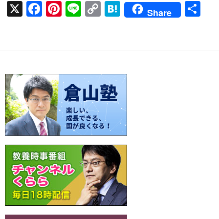
X
F
Pi
Li
C
H
共
Share
ac
nt
n
o
at
有
e
er
e
p
e
b
es
y
n
o
t
Li
a
o
n
k
k