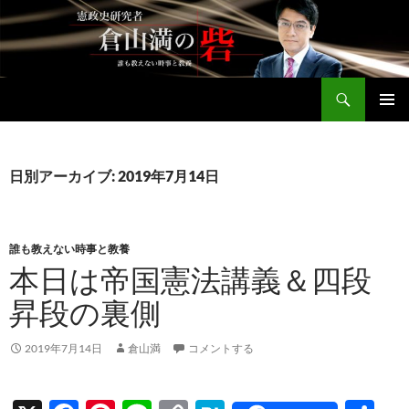
コ
ン
テ
ン
検
ツ
倉山満公式サイト
索
へ
メインメ
ス
ニュー
キ
日別アーカイブ: 2019年7月14日
ッ
プ
誰も教えない時事と教養
本日は帝国憲法講義＆四段
昇段の裏側
2019年7月14日
倉山満
コメントする