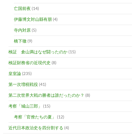
亡国前夜
(14)
伊藤博文対山縣有朋
(4)
寺内対原
(5)
橋下徹
(9)
検証 倉山満はなぜ闘ったのか
(15)
検証財務省の近現代史
(8)
皇室論
(235)
第一次増税戦役
(41)
第二次世界大戦の勝者は誰だったのか？
(8)
考察「城山三郎」
(15)
考察「官僚たちの夏」
(12)
近代日本政治史を四分割する
(4)