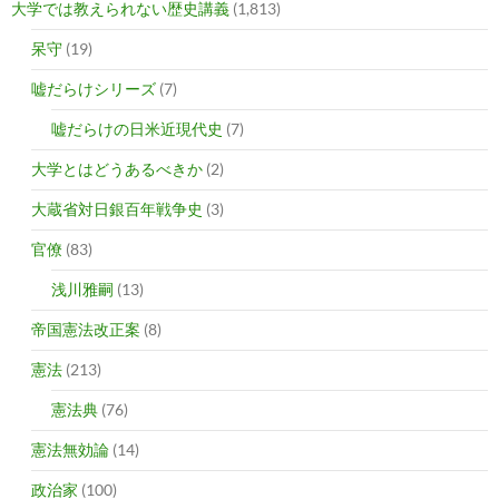
大学では教えられない歴史講義
(1,813)
呆守
(19)
嘘だらけシリーズ
(7)
嘘だらけの日米近現代史
(7)
大学とはどうあるべきか
(2)
大蔵省対日銀百年戦争史
(3)
官僚
(83)
浅川雅嗣
(13)
帝国憲法改正案
(8)
憲法
(213)
憲法典
(76)
憲法無効論
(14)
政治家
(100)