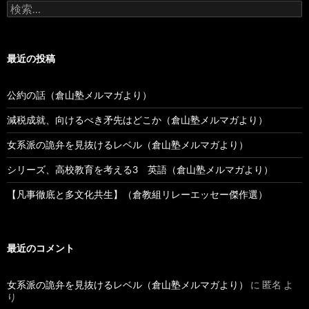
検
稿
索:
最近の投稿
公約の話（倉山塾メルマガより）
減税成就、向けるべき矛先はどこか（倉山塾メルマガより）
女系派の詭弁を見抜けるレベル（倉山塾メルマガより）
シリーズ、高校教育を考える3 英語（倉山塾メルマガより）
【凡事徹底と多文化共生】（倉教組リレーエッセー傑作選）
最近のコメント
女系派の詭弁を見抜けるレベル（倉山塾メルマガより）
に
匿名
よ
り