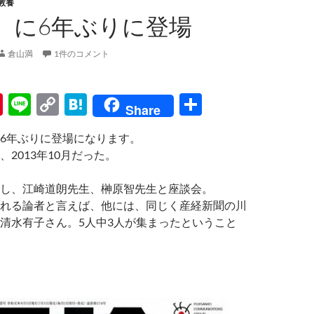
教養
』に6年ぶりに登場
倉山満
1件のコメント
Pi
Li
C
H
共
Share
nt
n
o
at
有
6年ぶりに登場になります。
er
e
p
e
2013年10月だった。
es
y
n
t
Li
a
し、江崎道朗先生、榊原智先生と座談会。
れる論者と言えば、他には、同じく産経新聞の川
n
清水有子さん。5人中3人が集まったということ
k