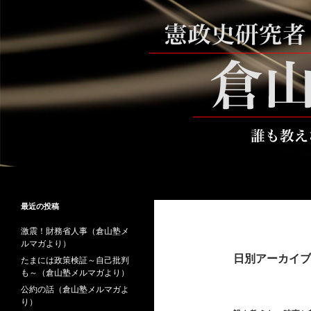
コ
ン
テ
ン
ツ
へ
ス
キ
ッ
プ
検
倉山満公式サイト
索
倉山満の砦～誰も教えない時事と教
最近の投稿
養
激震！財務省人事（倉山塾メ
ルマガより）
日別アーカイブ: 
たまには政策検証～自己批判
も～（倉山塾メルマガより）
公約の話（倉山塾メルマガよ
り）