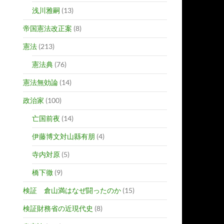
浅川雅嗣
(13)
帝国憲法改正案
(8)
憲法
(213)
憲法典
(76)
憲法無効論
(14)
政治家
(100)
亡国前夜
(14)
伊藤博文対山縣有朋
(4)
寺内対原
(5)
橋下徹
(9)
検証 倉山満はなぜ闘ったのか
(15)
検証財務省の近現代史
(8)