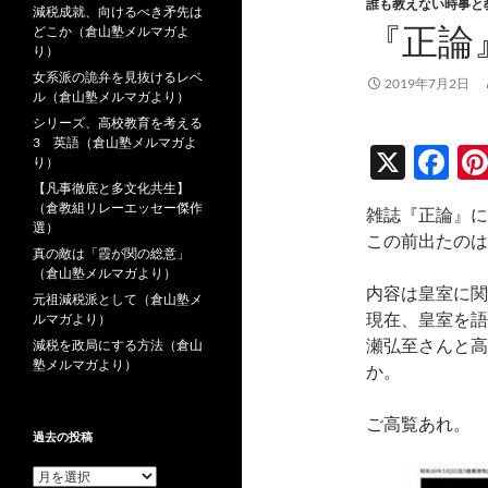
誰も教えない時事と
減税成就、向けるべき矛先は
『正論
どこか（倉山塾メルマガよ
り）
女系派の詭弁を見抜けるレベ
2019年7月2日
ル（倉山塾メルマガより）
シリーズ、高校教育を考える
3 英語（倉山塾メルマガよ
X
F
り）
ac
【凡事徹底と多文化共生】
（倉教組リレーエッセー傑作
雑誌『正論』に
e
選）
この前出たのは、
真の敵は「霞が関の総意」
b
（倉山塾メルマガより）
o
内容は皇室に関
元祖減税派として（倉山塾メ
現在、皇室を語
ルマガより）
o
瀬弘至さんと高
減税を政局にする方法（倉山
k
塾メルマガより）
か。
ご高覧あれ。
過去の投稿
過