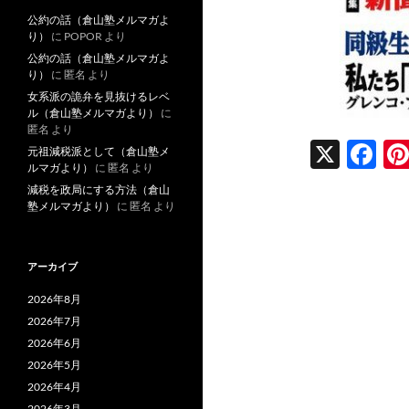
公約の話（倉山塾メルマガよ
り）
に
POPOR
より
公約の話（倉山塾メルマガよ
り）
に
匿名
より
女系派の詭弁を見抜けるレベ
ル（倉山塾メルマガより）
に
匿名
より
X
F
元祖減税派として（倉山塾メ
ルマガより）
に
匿名
より
ac
減税を政局にする方法（倉山
e
塾メルマガより）
に
匿名
より
b
o
アーカイブ
o
2026年8月
k
2026年7月
2026年6月
2026年5月
2026年4月
2026年3月