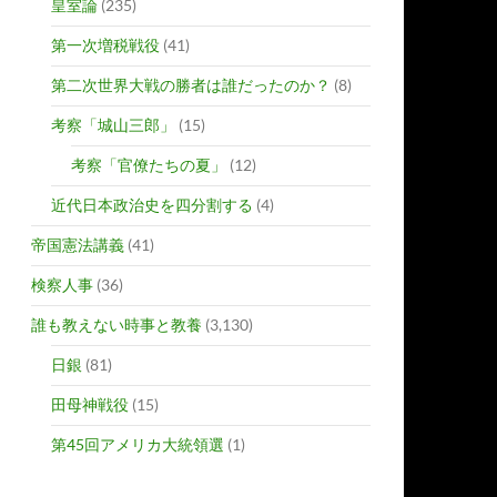
皇室論
(235)
第一次増税戦役
(41)
第二次世界大戦の勝者は誰だったのか？
(8)
考察「城山三郎」
(15)
考察「官僚たちの夏」
(12)
近代日本政治史を四分割する
(4)
帝国憲法講義
(41)
検察人事
(36)
誰も教えない時事と教養
(3,130)
日銀
(81)
田母神戦役
(15)
第45回アメリカ大統領選
(1)