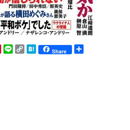
Pi
Li
C
H
共
Share
nt
n
o
at
有
er
e
p
e
es
y
n
t
Li
a
n
k