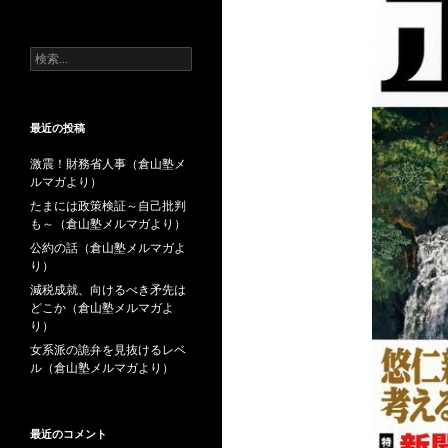
去
の
投
検
稿
索:
最近の投稿
激震！財務省人事（倉山塾メ
ルマガより）
たまには政策検証～自己批判
も～（倉山塾メルマガより）
公約の話（倉山塾メルマガよ
り）
減税成就、向けるべき矛先は
どこか（倉山塾メルマガよ
り）
女系派の詭弁を見抜けるレベ
ル（倉山塾メルマガより）
最近のコメント