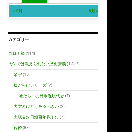
« 6月
8月 »
カテゴリー
コロナ禍
(114)
大学では教えられない歴史講義
(1,813)
呆守
(19)
嘘だらけシリーズ
(7)
嘘だらけの日米近現代史
(7)
大学とはどうあるべきか
(2)
大蔵省対日銀百年戦争史
(3)
官僚
(83)