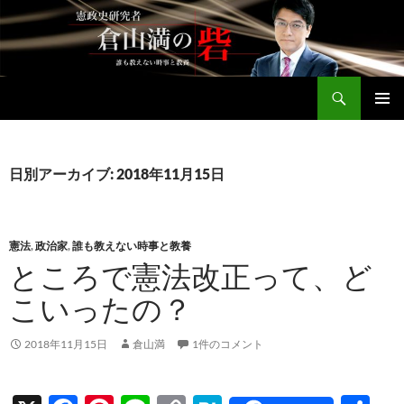
コ
ン
テ
ン
検
ツ
倉山満公式サイト
索
へ
メインメ
ス
ニュー
キ
日別アーカイブ: 2018年11月15日
ッ
プ
憲法
,
政治家
,
誰も教えない時事と教養
ところで憲法改正って、ど
こいったの？
2018年11月15日
倉山満
1件のコメント