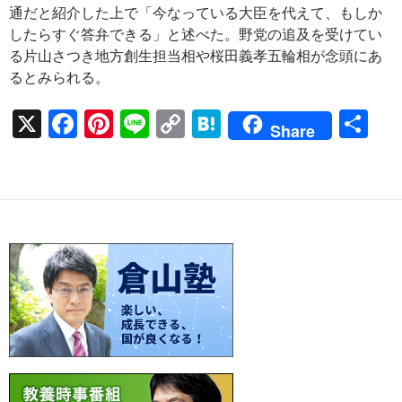
通だと紹介した上で「今なっている大臣を代えて、もしか
したらすぐ答弁できる」と述べた。野党の追及を受けてい
る片山さつき地方創生担当相や桜田義孝五輪相が念頭にあ
るとみられる。
X
F
Pi
Li
C
H
共
Share
ac
nt
n
o
at
有
e
er
e
p
e
b
es
y
n
o
t
Li
a
o
n
k
k