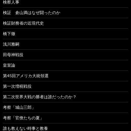
検察人事
検証 倉山満はなぜ闘ったのか
検証財務省の近現代史
橋下徹
浅川雅嗣
田母神戦役
皇室論
第45回アメリカ大統領選
第一次増税戦役
第二次世界大戦の勝者は誰だったのか？
考察「城山三郎」
考察「官僚たちの夏」
誰も教えない時事と教養