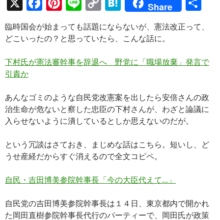
X
F
Pi
Li
C
H
共
Share
ac
nt
n
o
at
有
臨時国会が始まっても話題にならないが、憲法改正って、
e
er
e
p
e
どこいったの？と思っていたら、こんな話に。
b
es
y
n
o
t
Li
a
下村氏が憲法審幹事を辞退へ 野党に「職場放棄」発言で
引責か
o
n
k
k
あんなゴミのような自民党改憲案を出したら安倍さんの政
治生命が危ないと察した忠臣の下村さんが、わざと論議に
入らせないように潰しているとしか思えないのだが。
という冗談はさておき、まじめな話はこちら。短いし、ど
うせ産経だからすぐ消えるので全文コピペ。
自民・吉田博美参院幹事長「今の大臣代えて…」
自民党の吉田博美参院幹事長は１４日、東京都内で開かれ
た岡田直樹参院幹事長代行のパーティーで、岡田氏が政策