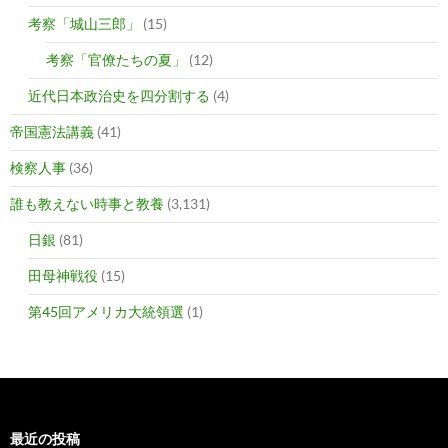
考察「城山三郎」
(15)
考察「官僚たちの夏」
(12)
近代日本政治史を四分割する
(4)
帝国憲法講義
(41)
検察人事
(36)
誰も教えない時事と教養
(3,131)
日銀
(81)
田母神戦役
(15)
第45回アメリカ大統領選
(1)
最近の投稿