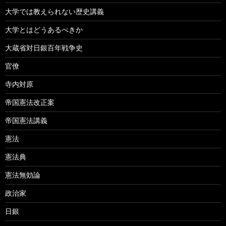
大学では教えられない歴史講義
大学とはどうあるべきか
大蔵省対日銀百年戦争史
官僚
寺内対原
帝国憲法改正案
帝国憲法講義
憲法
憲法典
憲法無効論
政治家
日銀