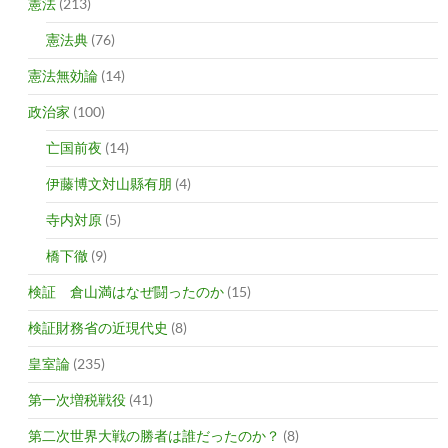
憲法
(213)
憲法典
(76)
憲法無効論
(14)
政治家
(100)
亡国前夜
(14)
伊藤博文対山縣有朋
(4)
寺内対原
(5)
橋下徹
(9)
検証 倉山満はなぜ闘ったのか
(15)
検証財務省の近現代史
(8)
皇室論
(235)
第一次増税戦役
(41)
第二次世界大戦の勝者は誰だったのか？
(8)