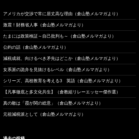
アメリカが交渉で常に居丈高な理由（倉山塾メルマガより）
激震！財務省人事（倉山塾メルマガより）
たまには政策検証～自己批判も～（倉山塾メルマガより）
公約の話（倉山塾メルマガより）
減税成就、向けるべき矛先はどこか（倉山塾メルマガより）
女系派の詭弁を見抜けるレベル（倉山塾メルマガより）
シリーズ、高校教育を考える3 英語（倉山塾メルマガより）
【凡事徹底と多文化共生】（倉教組リレーエッセー傑作選）
真の敵は「霞が関の総意」（倉山塾メルマガより）
元祖減税派として（倉山塾メルマガより）
過去の投稿