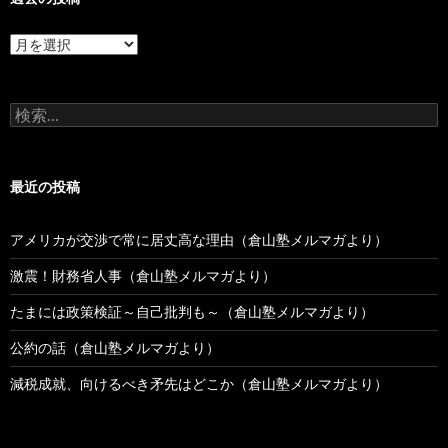
過
去
の
投
検
稿
索:
最近の投稿
アメリカが交渉で常に居丈高な理由（倉山塾メルマガより）
激震！財務省人事（倉山塾メルマガより）
たまには政策検証～自己批判も～（倉山塾メルマガより）
公約の話（倉山塾メルマガより）
減税成就、向けるべき矛先はどこか（倉山塾メルマガより）