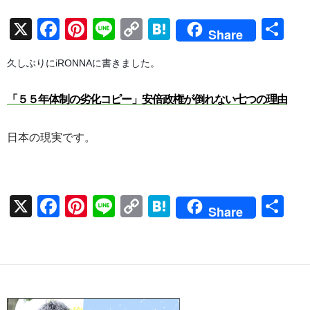
X
F
Pi
Li
C
H
共
Share
ac
nt
n
o
at
有
久しぶりにiRONNAに書きました。
e
er
e
p
e
b
es
y
n
「５５年体制の劣化コピー」安倍政権が倒れない七つの理由
o
t
Li
a
o
n
日本の現実です。
k
k
X
F
Pi
Li
C
H
共
Share
ac
nt
n
o
at
有
e
er
e
p
e
b
es
y
n
o
t
Li
a