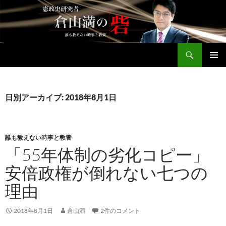
コ
ン
テ
ン
検
ツ
倉山満公式サイト
索
へ
メインメ
ス
ニュー
キ
日別アーカイブ: 2018年8月1日
ッ
プ
誰も教えない時事と教養
「55年体制の劣化コピー」
安倍政権が倒れない七つの
理由
2018年8月1日
倉山満
2件のコメント