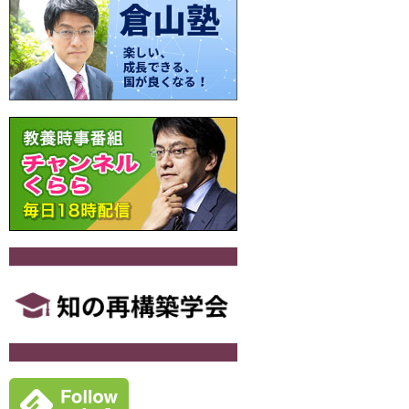
o
n
k
k