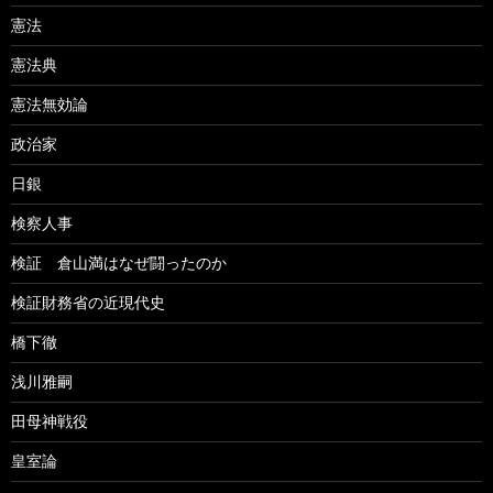
憲法
憲法典
憲法無効論
政治家
日銀
検察人事
検証 倉山満はなぜ闘ったのか
検証財務省の近現代史
橋下徹
浅川雅嗣
田母神戦役
皇室論