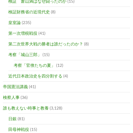
検証 倉山満はなぜ闘ったのか
(15)
検証財務省の近現代史
(8)
皇室論
(235)
第一次増税戦役
(41)
第二次世界大戦の勝者は誰だったのか？
(8)
考察「城山三郎」
(15)
考察「官僚たちの夏」
(12)
近代日本政治史を四分割する
(4)
帝国憲法講義
(41)
検察人事
(36)
誰も教えない時事と教養
(3,128)
日銀
(81)
田母神戦役
(15)