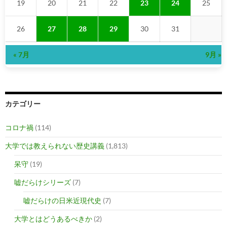
19
20
21
22
23
24
25
26
27
28
29
30
31
« 7月
9月 »
カテゴリー
コロナ禍
(114)
大学では教えられない歴史講義
(1,813)
呆守
(19)
嘘だらけシリーズ
(7)
嘘だらけの日米近現代史
(7)
大学とはどうあるべきか
(2)