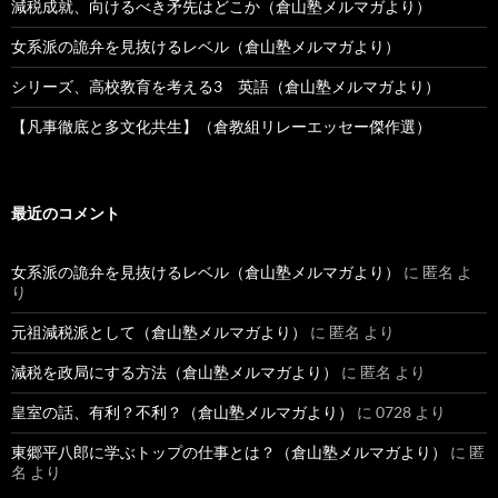
減税成就、向けるべき矛先はどこか（倉山塾メルマガより）
女系派の詭弁を見抜けるレベル（倉山塾メルマガより）
シリーズ、高校教育を考える3 英語（倉山塾メルマガより）
【凡事徹底と多文化共生】（倉教組リレーエッセー傑作選）
最近のコメント
女系派の詭弁を見抜けるレベル（倉山塾メルマガより）
に
匿名
よ
り
元祖減税派として（倉山塾メルマガより）
に
匿名
より
減税を政局にする方法（倉山塾メルマガより）
に
匿名
より
皇室の話、有利？不利？（倉山塾メルマガより）
に
0728
より
東郷平八郎に学ぶトップの仕事とは？（倉山塾メルマガより）
に
匿
名
より