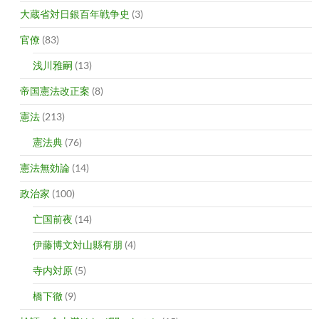
大蔵省対日銀百年戦争史
(3)
官僚
(83)
浅川雅嗣
(13)
帝国憲法改正案
(8)
憲法
(213)
憲法典
(76)
憲法無効論
(14)
政治家
(100)
亡国前夜
(14)
伊藤博文対山縣有朋
(4)
寺内対原
(5)
橋下徹
(9)