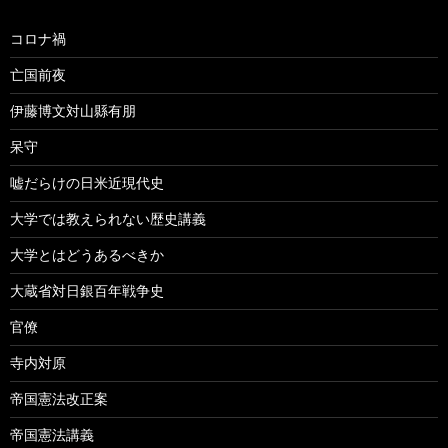
コロナ禍
亡国前夜
伊藤博文対山縣有朋
呆守
嘘だらけの日米近現代史
大学では教えられない歴史講義
大学とはどうあるべきか
大蔵省対日銀百年戦争史
官僚
寺内対原
帝国憲法改正案
帝国憲法講義