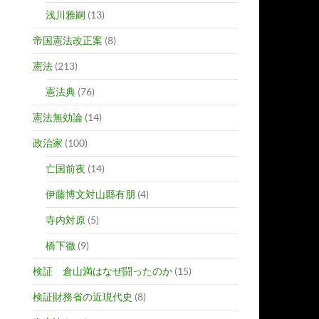
浅川雅嗣
(13)
帝国憲法改正案
(8)
憲法
(213)
憲法典
(76)
憲法無効論
(14)
政治家
(100)
亡国前夜
(14)
伊藤博文対山縣有朋
(4)
寺内対原
(5)
橋下徹
(9)
検証 倉山満はなぜ闘ったのか
(15)
検証財務省の近現代史
(8)