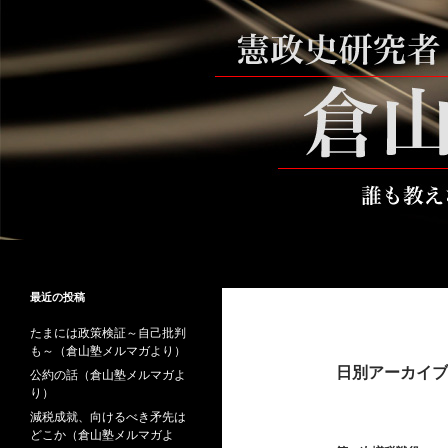
コ
ン
テ
ン
ツ
へ
ス
キ
ッ
プ
検
倉山満公式サイト
索
倉山満の砦～誰も教えない時事と教
最近の投稿
養
たまには政策検証～自己批判
も～（倉山塾メルマガより）
日別アーカイブ: 
公約の話（倉山塾メルマガよ
り）
減税成就、向けるべき矛先は
どこか（倉山塾メルマガよ