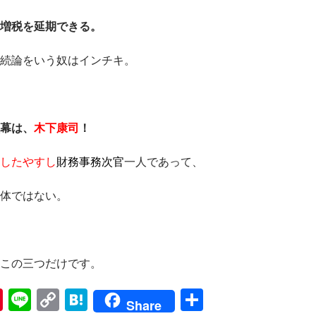
増税を延期できる。
続論をいう奴はインチキ。
幕は、
木下康司
！
したやすし
財務事務次官
一人であって、
ではない。
この三つだけです。
Pi
Li
C
H
共
Share