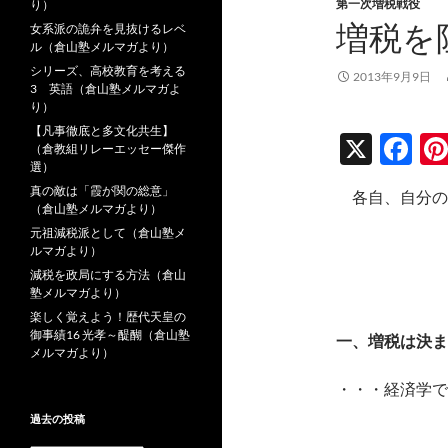
第一次増税戦役
り）
増税を
女系派の詭弁を見抜けるレベ
ル（倉山塾メルマガより）
シリーズ、高校教育を考える
2013年9月9日
3 英語（倉山塾メルマガよ
り）
【凡事徹底と多文化共生】
X
F
（倉教組リレーエッセー傑作
選）
ac
真の敵は「霞が関の総意」
各自、自分の
e
（倉山塾メルマガより）
元祖減税派として（倉山塾メ
b
ルマガより）
o
減税を政局にする方法（倉山
塾メルマガより）
o
楽しく覚えよう！歴代天皇の
k
御事績16 光孝～醍醐（倉山塾
一、増税は決ま
メルマガより）
・・・経済学で
過去の投稿