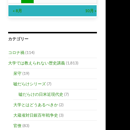
« 8月
10月 »
カテゴリー
コロナ禍
(114)
大学では教えられない歴史講義
(1,813)
呆守
(19)
嘘だらけシリーズ
(7)
嘘だらけの日米近現代史
(7)
大学とはどうあるべきか
(2)
大蔵省対日銀百年戦争史
(3)
官僚
(83)