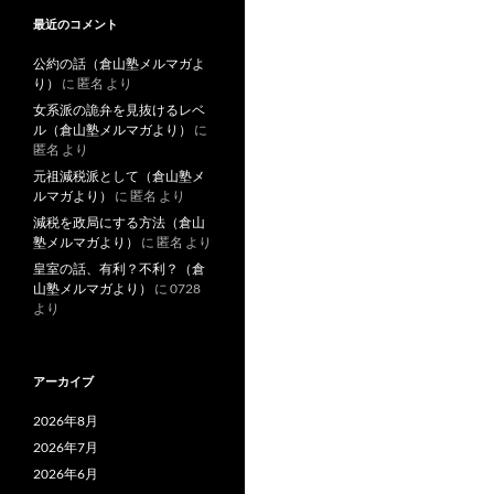
ac
最近のコメント
e
公約の話（倉山塾メルマガよ
b
り）
に
匿名
より
o
女系派の詭弁を見抜けるレベ
ル（倉山塾メルマガより）
に
o
匿名
より
k
元祖減税派として（倉山塾メ
ルマガより）
に
匿名
より
減税を政局にする方法（倉山
塾メルマガより）
に
匿名
より
皇室の話、有利？不利？（倉
山塾メルマガより）
に
0728
より
アーカイブ
2026年8月
2026年7月
2026年6月