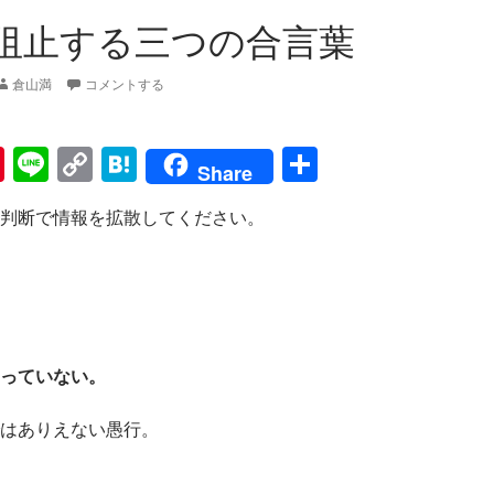
阻止する三つの合言葉
倉山満
コメントする
Pi
Li
C
H
共
Share
nt
n
o
at
有
判断で情報を拡散してください。
er
e
p
e
es
y
n
t
Li
a
n
k
っていない。
はありえない愚行。