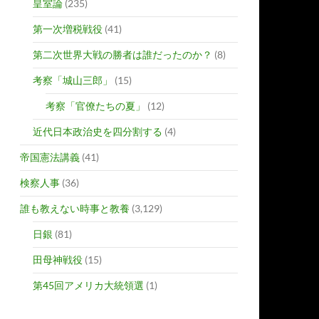
皇室論
(235)
第一次増税戦役
(41)
第二次世界大戦の勝者は誰だったのか？
(8)
考察「城山三郎」
(15)
考察「官僚たちの夏」
(12)
近代日本政治史を四分割する
(4)
帝国憲法講義
(41)
検察人事
(36)
誰も教えない時事と教養
(3,129)
日銀
(81)
田母神戦役
(15)
第45回アメリカ大統領選
(1)