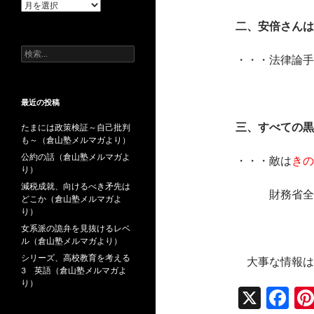
過
去
二、安倍さんは
の
投
検
稿
・・・法律論手
索:
最近の投稿
三、すべての黒
たまには政策検証～自己批判
も～（倉山塾メルマガより）
公約の話（倉山塾メルマガよ
・・・敵は
きの
り）
減税成就、向けるべき矛先は
財務省全体
どこか（倉山塾メルマガよ
り）
女系派の詭弁を見抜けるレベ
ル（倉山塾メルマガより）
シリーズ、高校教育を考える
大事な情報は
3 英語（倉山塾メルマガよ
り）
X
F