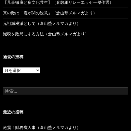
【凡事徹底と多文化共生】（倉教組リレーエッセー傑作選）
真の敵は「霞が関の総意」（倉山塾メルマガより）
元祖減税派として（倉山塾メルマガより）
減税を政局にする方法（倉山塾メルマガより）
過去の投稿
過
去
の
投
検
稿
索:
最近の投稿
激震！財務省人事（倉山塾メルマガより）