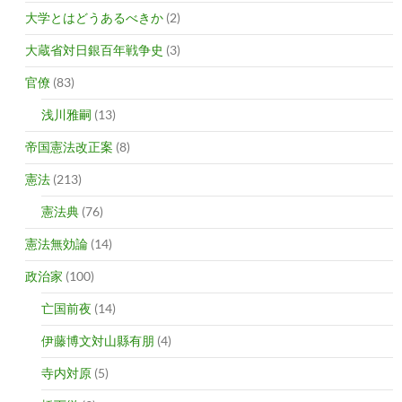
大学とはどうあるべきか
(2)
大蔵省対日銀百年戦争史
(3)
官僚
(83)
浅川雅嗣
(13)
帝国憲法改正案
(8)
憲法
(213)
憲法典
(76)
憲法無効論
(14)
政治家
(100)
亡国前夜
(14)
伊藤博文対山縣有朋
(4)
寺内対原
(5)