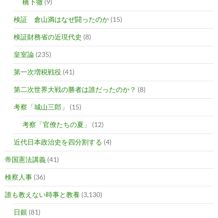
橋下徹
(9)
検証 倉山満はなぜ闘ったのか
(15)
検証財務省の近現代史
(8)
皇室論
(235)
第一次増税戦役
(41)
第二次世界大戦の勝者は誰だったのか？
(8)
考察「城山三郎」
(15)
考察「官僚たちの夏」
(12)
近代日本政治史を四分割する
(4)
帝国憲法講義
(41)
検察人事
(36)
誰も教えない時事と教養
(3,130)
日銀
(81)