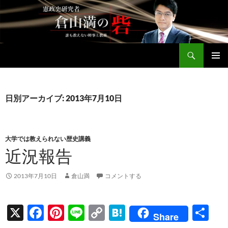
コ
ン
テ
ン
検
ツ
倉山満公式サイト
索
へ
メインメ
ス
ニュー
キ
日別アーカイブ: 2013年7月10日
ッ
プ
大学では教えられない歴史講義
近況報告
2013年7月10日
倉山満
コメントする
X
F
Pi
Li
C
H
共
Share