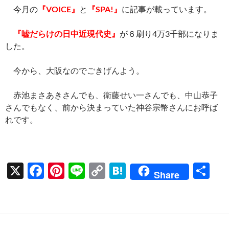
ac
nt
n
o
at
有
今月の
『VOICE』
と
『SPA!』
に記事が載っています。
e
er
e
p
e
b
es
y
n
『嘘だらけの日中近現代史』
が６刷り4万3千部になりま
o
t
Li
a
した。
o
n
今から、大阪なのでごきげんよう。
k
k
赤池まさあきさんでも、衛藤せい一さんでも、中山恭子
さんでもなく、前から決まっていた神谷宗幣さんにお呼ば
れです。
X
F
Pi
Li
C
H
共
Share
ac
nt
n
o
at
有
e
er
e
p
e
b
es
y
n