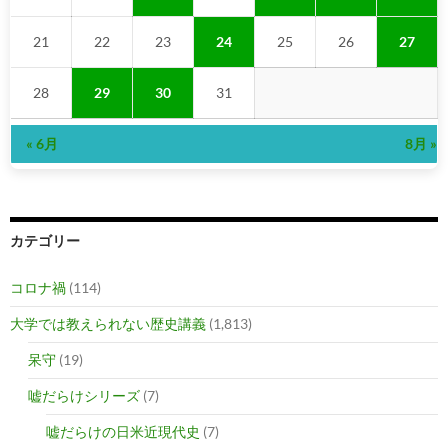
21
22
23
24
25
26
27
28
29
30
31
« 6月
8月 »
カテゴリー
コロナ禍
(114)
大学では教えられない歴史講義
(1,813)
呆守
(19)
嘘だらけシリーズ
(7)
嘘だらけの日米近現代史
(7)