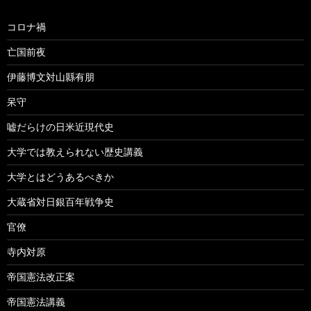
コロナ禍
亡国前夜
伊藤博文対山縣有朋
呆守
嘘だらけの日米近現代史
大学では教えられない歴史講義
大学とはどうあるべきか
大蔵省対日銀百年戦争史
官僚
寺内対原
帝国憲法改正案
帝国憲法講義