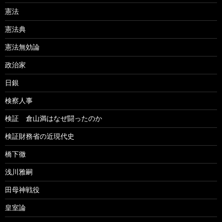
憲法
憲法典
憲法無効論
政治家
日銀
検察人事
検証 倉山満はなぜ闘ったのか
検証財務省の近現代史
橋下徹
浅川雅嗣
田母神戦役
皇室論