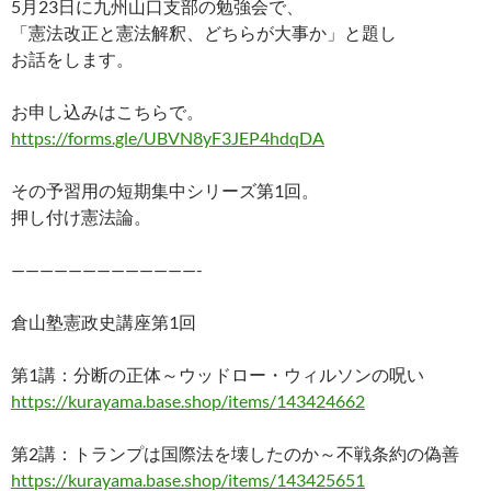
5月23日に九州山口支部の勉強会で、
e
er
e
p
e
「憲法改正と憲法解釈、どちらが大事か」と題し
b
es
y
n
お話をします。
o
t
Li
a
お申し込みはこちらで。
o
n
https://forms.gle/UBVN8yF3JEP4hdqDA
k
k
その予習用の短期集中シリーズ第1回。
押し付け憲法論。
—————————————-
倉山塾憲政史講座第1回
第1講：分断の正体～ウッドロー・ウィルソンの呪い
https://kurayama.base.shop/items/143424662
第2講：トランプは国際法を壊したのか～不戦条約の偽善
https://kurayama.base.shop/items/143425651