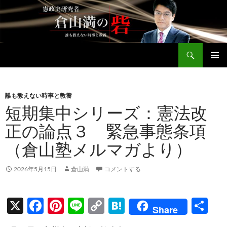
コ
ン
テ
ン
検
ツ
倉山満公式サイト
索
へ
メインメ
ス
ニュー
キ
誰も教えない時事と教養
ッ
短期集中シリーズ：憲法改
プ
正の論点３ 緊急事態条項
（倉山塾メルマガより）
2026年5月15日
倉山満
コメントする
X
F
Pi
Li
C
H
共
Share
ac
nt
n
o
at
有