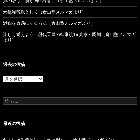
真の敵は「霞が関の総意」（倉山塾メルマガより）
元祖減税派として（倉山塾メルマガより）
減税を政局にする方法（倉山塾メルマガより）
楽しく覚えよう！歴代天皇の御事績16 光孝～醍醐（倉山塾メルマガ
より）
過去の投稿
過
去
の
投
検
稿
索:
最近の投稿
たまには政策検証～自己批判も～（倉山塾メルマガより）