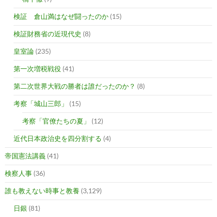
検証 倉山満はなぜ闘ったのか
(15)
検証財務省の近現代史
(8)
皇室論
(235)
第一次増税戦役
(41)
第二次世界大戦の勝者は誰だったのか？
(8)
考察「城山三郎」
(15)
考察「官僚たちの夏」
(12)
近代日本政治史を四分割する
(4)
帝国憲法講義
(41)
検察人事
(36)
誰も教えない時事と教養
(3,129)
日銀
(81)