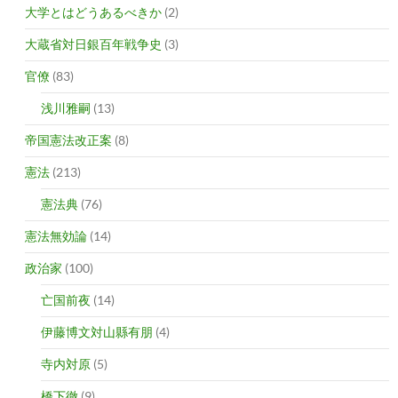
大学とはどうあるべきか
(2)
大蔵省対日銀百年戦争史
(3)
官僚
(83)
浅川雅嗣
(13)
帝国憲法改正案
(8)
憲法
(213)
憲法典
(76)
憲法無効論
(14)
政治家
(100)
亡国前夜
(14)
伊藤博文対山縣有朋
(4)
寺内対原
(5)
橋下徹
(9)