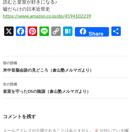
読むと皇室が好きになる♪
嘘だらけの日本近世史
https://www.amazon.co.jp/dp/4594102239
X
F
Pi
Li
C
H
共
Share
ac
nt
n
o
at
有
e
er
e
p
e
b
es
y
n
投
前の投稿
o
t
Li
a
稿
米中首脳会談の見どころ（倉山塾メルマガより）
o
n
ナ
次の投稿
k
k
ビ
皇室を守ったDSの陰謀（倉山塾メルマガより）
ゲ
ー
コメントを残す
シ
メールアドレスが公開されることはありません。
※
が付いている欄