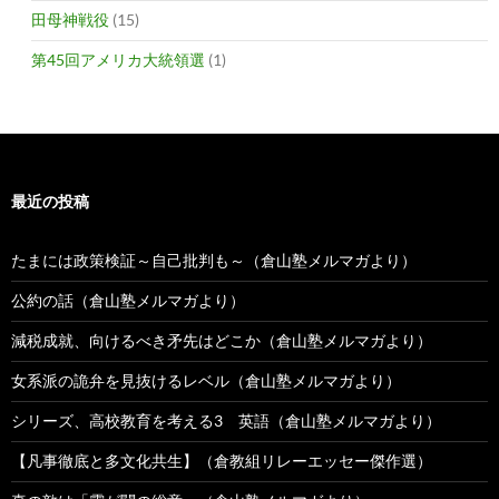
田母神戦役
(15)
第45回アメリカ大統領選
(1)
最近の投稿
たまには政策検証～自己批判も～（倉山塾メルマガより）
公約の話（倉山塾メルマガより）
減税成就、向けるべき矛先はどこか（倉山塾メルマガより）
女系派の詭弁を見抜けるレベル（倉山塾メルマガより）
シリーズ、高校教育を考える3 英語（倉山塾メルマガより）
【凡事徹底と多文化共生】（倉教組リレーエッセー傑作選）