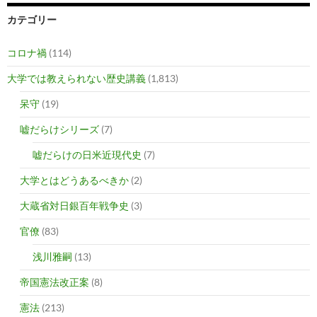
カテゴリー
コロナ禍
(114)
大学では教えられない歴史講義
(1,813)
呆守
(19)
嘘だらけシリーズ
(7)
嘘だらけの日米近現代史
(7)
大学とはどうあるべきか
(2)
大蔵省対日銀百年戦争史
(3)
官僚
(83)
浅川雅嗣
(13)
帝国憲法改正案
(8)
憲法
(213)