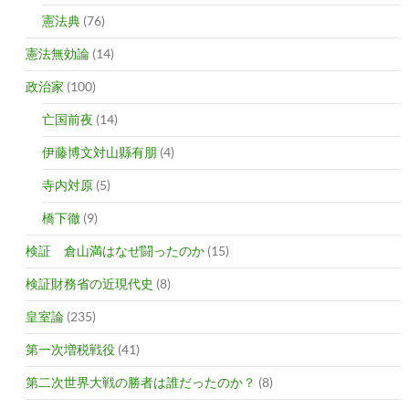
憲法典
(76)
憲法無効論
(14)
政治家
(100)
亡国前夜
(14)
伊藤博文対山縣有朋
(4)
寺内対原
(5)
橋下徹
(9)
検証 倉山満はなぜ闘ったのか
(15)
検証財務省の近現代史
(8)
皇室論
(235)
第一次増税戦役
(41)
第二次世界大戦の勝者は誰だったのか？
(8)