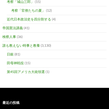
考察「城山三郎」
(15)
考察「官僚たちの夏」
(12)
近代日本政治史を四分割する
(4)
帝国憲法講義
(41)
検察人事
(36)
誰も教えない時事と教養
(3,130)
日銀
(81)
田母神戦役
(15)
第45回アメリカ大統領選
(1)
最近の投稿