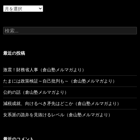
過
去
の
投
検
稿
索:
最近の投稿
激震！財務省人事（倉山塾メルマガより）
たまには政策検証～自己批判も～（倉山塾メルマガより）
公約の話（倉山塾メルマガより）
減税成就、向けるべき矛先はどこか（倉山塾メルマガより）
女系派の詭弁を見抜けるレベル（倉山塾メルマガより）
最近のコメント