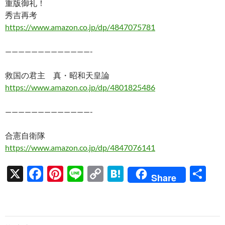
重版御礼！
秀吉再考
https://www.amazon.co.jp/dp/4847075781
—————————————-
救国の君主 真・昭和天皇論
https://www.amazon.co.jp/dp/4801825486
—————————————-
合憲自衛隊
https://www.amazon.co.jp/dp/4847076141
X
F
Pi
Li
C
H
共
Share
ac
nt
n
o
at
有
e
er
e
p
e
b
es
y
n
投