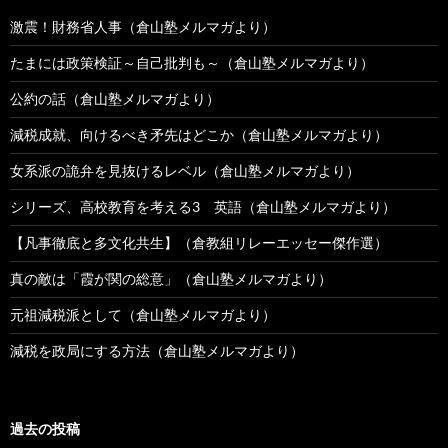
激震！財務省人事（倉山塾メルマガより）
たまには政策検証～自己批判も～（倉山塾メルマガより）
公約の話（倉山塾メルマガより）
減税成就、向けるべき矛先はどこか（倉山塾メルマガより）
女系派の詭弁を見抜けるレベル（倉山塾メルマガより）
シリーズ、高校教育を考える3 英語（倉山塾メルマガより）
【凡事徹底と多文化共生】（倉教組リレーエッセー傑作選）
真の敵は「霞が関の総意」（倉山塾メルマガより）
元祖減税派として（倉山塾メルマガより）
減税を政局にする方法（倉山塾メルマガより）
過去の投稿