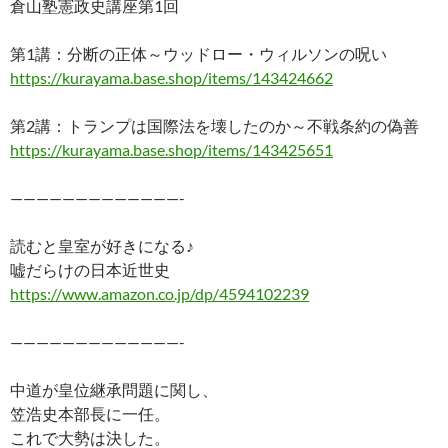
倉山塾憲政史講座第1回
e
er
e
p
e
b
es
y
n
第1講：分断の正体～ウッドロー・ウィルソンの呪い
o
t
Li
a
https://kurayama.base.shop/items/143424662
o
n
第2講：トランプは国際法を壊したのか～不戦条約の偽善
k
k
https://kurayama.base.shop/items/143425651
—————————————-
読むと皇室が好きになる♪
嘘だらけの日本近世史
https://www.amazon.co.jp/dp/4594102239
—————————————-
中道が皇位継承問題に関し、
笠浩史本部長に一任。
これで大勢は決した。