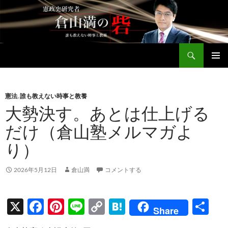
コ
ン
テ
ン
検
ツ
倉山満公式サイト
索
へ
メインメ
ス
ニュー
キ
憲法
,
誰も教えない時事と教養
ッ
大勢決す。あとは仕上げる
プ
だけ（倉山塾メルマガよ
り）
2026年5月12日
倉山満
コメントする
X
F
Pi
Li
C
H
共
Share
ac
nt
n
o
at
有