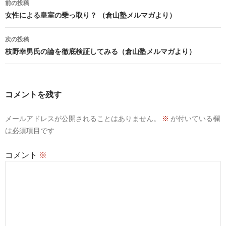
前の投稿
o
t
Li
a
稿
女性による皇室の乗っ取り？ （倉山塾メルマガより）
o
n
ナ
次の投稿
k
k
ビ
枝野幸男氏の論を徹底検証してみる（倉山塾メルマガより）
ゲ
ー
コメントを残す
シ
メールアドレスが公開されることはありません。
※
が付いている欄
ョ
は必須項目です
ン
コメント
※