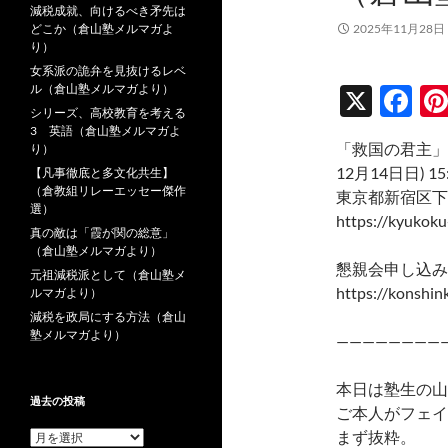
減税成就、向けるべき矛先は
どこか（倉山塾メルマガよ
2025年11月28日
り）
女系派の詭弁を見抜けるレベ
ル（倉山塾メルマガより）
X
F
シリーズ、高校教育を考える
ac
3 英語（倉山塾メルマガよ
「救国の君主」
り）
e
12月14日日) 15
【凡事徹底と多文化共生】
b
（倉教組リレーエッセー傑作
東京都新宿区下
選）
o
https://kyukoku
真の敵は「霞が関の総意」
o
（倉山塾メルマガより）
懇親会申し込み
元祖減税派として（倉山塾メ
k
https://konshin
ルマガより）
減税を政局にする方法（倉山
塾メルマガより）
————————
本日は塾生の山
過去の投稿
ご本人がフェイ
まず抜粋。
過