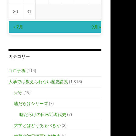
30
31
« 7月
9月 »
カテゴリー
コロナ禍
(114)
大学では教えられない歴史講義
(1,813)
呆守
(19)
嘘だらけシリーズ
(7)
嘘だらけの日米近現代史
(7)
大学とはどうあるべきか
(2)