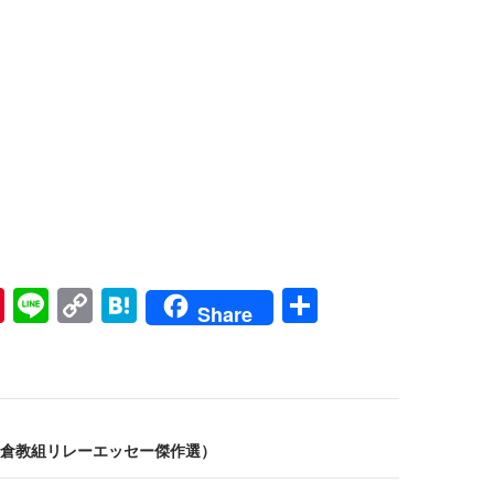
Pi
Li
C
H
共
Share
nt
n
o
at
有
er
e
p
e
es
y
n
t
Li
a
倉教組リレーエッセー傑作選）
n