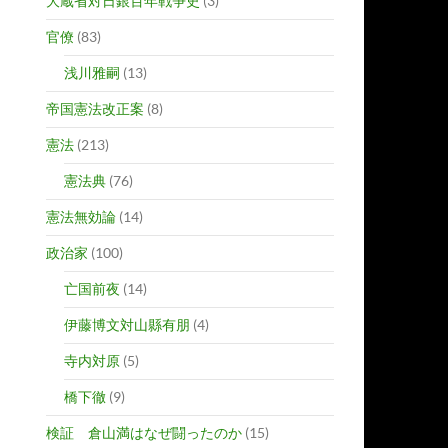
大蔵省対日銀百年戦争史
(3)
官僚
(83)
浅川雅嗣
(13)
帝国憲法改正案
(8)
憲法
(213)
憲法典
(76)
憲法無効論
(14)
政治家
(100)
亡国前夜
(14)
伊藤博文対山縣有朋
(4)
寺内対原
(5)
橋下徹
(9)
検証 倉山満はなぜ闘ったのか
(15)