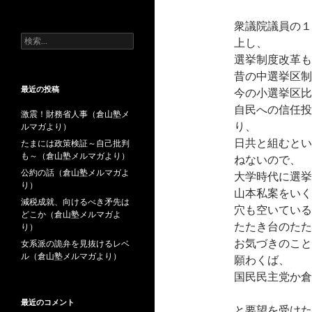
去
の
衆議院議員の１
投
検
上し、
稿
索:
選挙制度改革も
昔の中選挙区制
最近の投稿
今の小選挙区比
自民への信任投
激震！財務省人事（倉山塾メ
り、
ルマガより）
日共と組むとい
たまには政策検証～自己批判
も～（倉山塾メルマガより）
ねないので、
公約の話（倉山塾メルマガよ
大学時代に選挙
り）
山本私案をいく
減税成就、向けるべき矛先は
穴も空いている
どこか（倉山塾メルマガよ
たたき台のたた
り）
お気づきのこと
女系派の詭弁を見抜けるレベ
ル（倉山塾メルマガより）
願わくば、
国民民主党か倉
最近のコメント
と要望を受けた