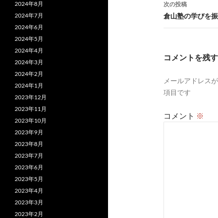
2024年8月
次の投稿
k
ビ
2024年7月
倉山塾の学びを振
2024年6月
ゲ
2024年5月
ー
2024年4月
コメントを残す
2024年3月
シ
2024年2月
メールアドレスが
ョ
2024年1月
項目です
2023年12月
ン
2023年11月
コメント
※
2023年10月
2023年9月
2023年8月
2023年7月
2023年6月
2023年5月
2023年4月
2023年3月
2023年2月