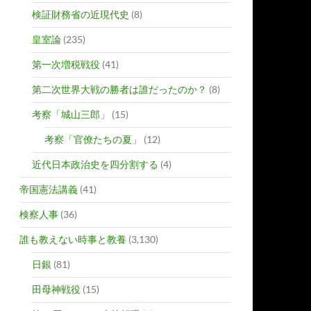
検証財務省の近現代史
(8)
皇室論
(235)
第一次増税戦役
(41)
第二次世界大戦の勝者は誰だったのか？
(8)
考察「城山三郎」
(15)
考察「官僚たちの夏」
(12)
近代日本政治史を四分割する
(4)
帝国憲法講義
(41)
検察人事
(36)
誰も教えない時事と教養
(3,130)
日銀
(81)
田母神戦役
(15)