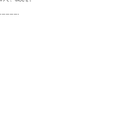
—————-