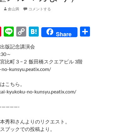
倉山満
コメントする
Pi
Li
C
H
共
Share
nt
n
o
at
有
出版記念講演会
er
e
p
e
:30～
es
y
n
宮比町３−２ 飯田橋スクエアビル 3階
t
Li
a
-no-kunsyu.peatix.com/
n
はこちら。
k
kai-kyukoku-no-kunsyu.peatix.com/
—————-
本秀和さんよりのリクエスト。
スブックでの投稿より。