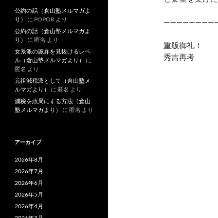
公約の話（倉山塾メルマガよ
り）
に
POPOR
より
————————
公約の話（倉山塾メルマガよ
り）
に
匿名
より
重版御礼！
女系派の詭弁を見抜けるレベ
秀吉再考
ル（倉山塾メルマガより）
に
匿名
より
元祖減税派として（倉山塾メ
ルマガより）
に
匿名
より
減税を政局にする方法（倉山
塾メルマガより）
に
匿名
より
アーカイブ
2026年8月
2026年7月
2026年6月
2026年5月
2026年4月
2026年3月