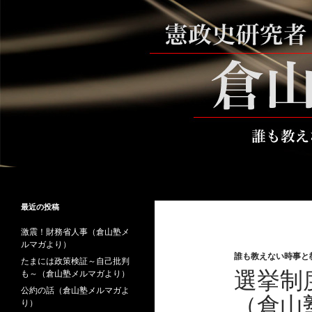
コ
ン
テ
ン
ツ
へ
ス
キ
ッ
プ
検
倉山満公式サイト
索
倉山満の砦～誰も教えない時事と教
最近の投稿
養
激震！財務省人事（倉山塾メ
ルマガより）
誰も教えない時事と
たまには政策検証～自己批判
選挙制
も～（倉山塾メルマガより）
公約の話（倉山塾メルマガよ
（倉山
り）