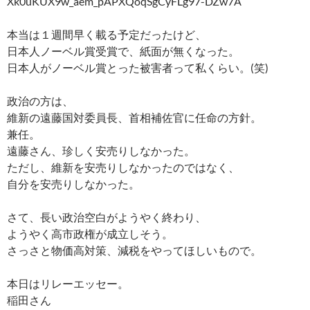
Xk0uKUX9w_aem_pAPXQoqSgCyFLg97-DZw7A
本当は１週間早く載る予定だったけど、
日本人ノーベル賞受賞で、紙面が無くなった。
日本人がノーベル賞とった被害者って私くらい。(笑)
政治の方は、
維新の遠藤国対委員長、首相補佐官に任命の方針。
兼任。
遠藤さん、珍しく安売りしなかった。
ただし、維新を安売りしなかったのではなく、
自分を安売りしなかった。
さて、長い政治空白がようやく終わり、
ようやく高市政権が成立しそう。
さっさと物価高対策、減税をやってほしいもので。
本日はリレーエッセー。
稲田さん