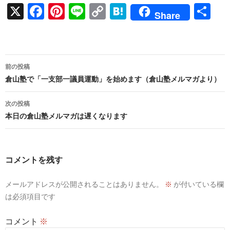
X
F
Pi
Li
C
H
共
Share
ac
nt
n
o
at
有
e
er
e
p
e
b
es
y
n
投
前の投稿
o
t
Li
a
稿
倉山塾で「一支部一議員運動」を始めます（倉山塾メルマガより）
o
n
ナ
次の投稿
k
k
ビ
本日の倉山塾メルマガは遅くなります
ゲ
ー
コメントを残す
シ
メールアドレスが公開されることはありません。
※
が付いている欄
ョ
は必須項目です
ン
コメント
※