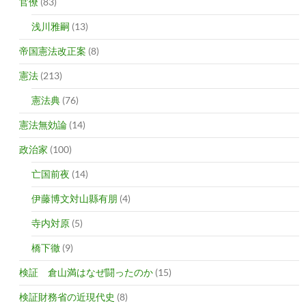
官僚
(83)
浅川雅嗣
(13)
帝国憲法改正案
(8)
憲法
(213)
憲法典
(76)
憲法無効論
(14)
政治家
(100)
亡国前夜
(14)
伊藤博文対山縣有朋
(4)
寺内対原
(5)
橋下徹
(9)
検証 倉山満はなぜ闘ったのか
(15)
検証財務省の近現代史
(8)