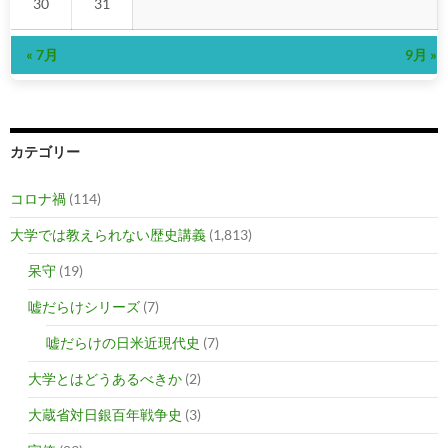
30
31
« 7月
9月 »
カテゴリー
コロナ禍
(114)
大学では教えられない歴史講義
(1,813)
呆守
(19)
嘘だらけシリーズ
(7)
嘘だらけの日米近現代史
(7)
大学とはどうあるべきか
(2)
大蔵省対日銀百年戦争史
(3)