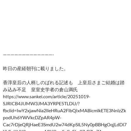
—————————————-
昨日の産経朝刊に載りました。
香淳皇后の人柄しのばれる記述も 上皇后さまご結婚は踏
み込み不足 皇室史学者の倉山満氏
https://www.sankei.com/article/20251019-
SJRICB4JIJMW3JMA3YRPE5TLDU/?
fbclid=IwY2xjawNia2lleHRuA2FlbQIxMABicmlkETE3NnlzZk
podUh6YWVkcDZpAR4pW-
Cac7rDjeQRjHaeE3SmdU2w74dKpSlL5Ny0pBBHgOqjLdDl7