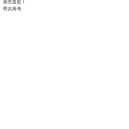
発売直前！
e
er
e
p
e
秀吉再考
b
es
y
n
o
t
Li
a
o
n
k
k