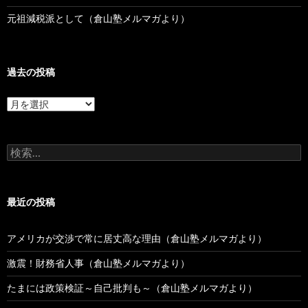
元祖減税派として（倉山塾メルマガより）
過去の投稿
過
去
の
投
検
稿
索:
最近の投稿
アメリカが交渉で常に居丈高な理由（倉山塾メルマガより）
激震！財務省人事（倉山塾メルマガより）
たまには政策検証～自己批判も～（倉山塾メルマガより）