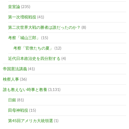
皇室論
(235)
第一次増税戦役
(41)
第二次世界大戦の勝者は誰だったのか？
(8)
考察「城山三郎」
(15)
考察「官僚たちの夏」
(12)
近代日本政治史を四分割する
(4)
帝国憲法講義
(41)
検察人事
(36)
誰も教えない時事と教養
(3,131)
日銀
(81)
田母神戦役
(15)
第45回アメリカ大統領選
(1)