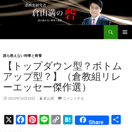
コ
ン
テ
ン
検
ツ
倉山満公式サイト
索
へ
メインメ
ス
ニュー
キ
誰も教えない時事と教養
ッ
【トップダウン型？ボトム
プ
アップ型？】（倉教組リレ
ーエッセー傑作選）
2025年10月20日
倉山満
コメントする
X
F
Pi
Li
C
H
共
Share
ac
nt
n
o
at
有