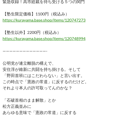
緊急収録！高市総裁を待ち受ける５つの関門
e
er
e
p
e
b
es
y
n
【塾生限定価格】1100円（税込み）
o
t
Li
a
https://kurayama.base.shop/items/120747273
o
n
【塾生以外】2200円（税込み）
k
k
https://kurayama.base.shop/items/120748994
—————————————-
公明党が連立離脱の構えで、
安住淳が維新に共闘を持ち掛ける。そして
「野田首班にはこだわらない」と言い出す。
この時点で「憲政の常道」に反するのだけど。
それより本人の許可取ってんのかな？
「石破首相のまま解散」とか
松方正義並みに
あらゆる意味で「憲政の常道」に反する