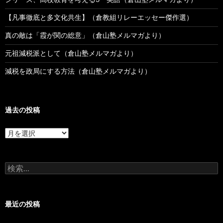
【凡事徹底と多文化共生】（倉教組リレーエッセー傑作選）
真の敵は「霞が関の総意」（倉山塾メルマガより）
元祖減税派として（倉山塾メルマガより）
減税を政局にする方法（倉山塾メルマガより）
過去の投稿
過
去
の
投
検
稿
索:
最近の投稿