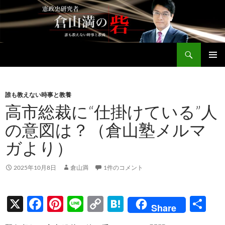
コ
ン
テ
ン
検
ツ
倉山満公式サイト
索
へ
メインメ
ス
ニュー
キ
誰も教えない時事と教養
ッ
高市総裁に“仕掛けている”人
プ
の意図は？（倉山塾メルマ
ガより）
2025年10月8日
倉山満
1件のコメント
X
F
Pi
Li
C
H
共
Share
ac
nt
n
o
at
有