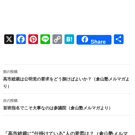
X
F
Pi
Li
C
H
共
Share
ac
nt
n
o
at
有
e
er
e
p
e
b
es
y
n
投
前の投稿
o
t
Li
a
稿
高市総裁は公明党の要求をどう捌けばよいか？（倉山塾メルマガよ
o
n
り）
ナ
k
k
ビ
次の投稿
首班指名でこそ大事なのは参議院（倉山塾メルマガより）
ゲ
ー
シ
「高市総裁に“仕掛けている”人の意図は？（倉山塾メルマ