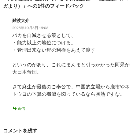
ガより）」への1件のフィードバック
ョ
ン
難波大介
2025年10月8日 15:06
バカを自滅させる策として、
・能力以上の地位につける。
・管理出来ない程の利権をあえて渡す
というのがあり、これにまんまと引っかかった阿呆が
大日本帝国。
さて麻生が最後のご奉公で、中国的立場から鹿市やネ
トウヨの下翼の殲滅を図っているなら胸熱ですな。
返信
コメントを残す