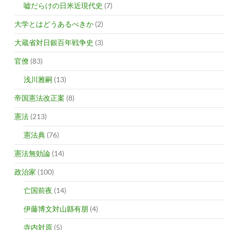
嘘だらけの日米近現代史
(7)
大学とはどうあるべきか
(2)
大蔵省対日銀百年戦争史
(3)
官僚
(83)
浅川雅嗣
(13)
帝国憲法改正案
(8)
憲法
(213)
憲法典
(76)
憲法無効論
(14)
政治家
(100)
亡国前夜
(14)
伊藤博文対山縣有朋
(4)
寺内対原
(5)