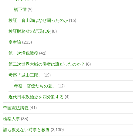
橋下徹
(9)
検証 倉山満はなぜ闘ったのか
(15)
検証財務省の近現代史
(8)
皇室論
(235)
第一次増税戦役
(41)
第二次世界大戦の勝者は誰だったのか？
(8)
考察「城山三郎」
(15)
考察「官僚たちの夏」
(12)
近代日本政治史を四分割する
(4)
帝国憲法講義
(41)
検察人事
(36)
誰も教えない時事と教養
(3,130)