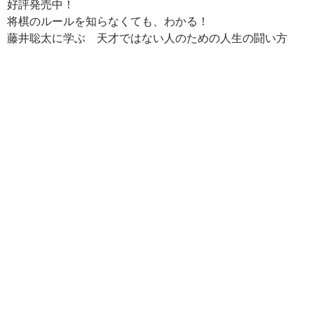
好評発売中！
e
er
e
p
e
将棋のルールを知らなくても、わかる！
b
es
y
n
藤井聡太に学ぶ 天才ではない人のための人生の闘い方
o
t
Li
a
o
n
k
k