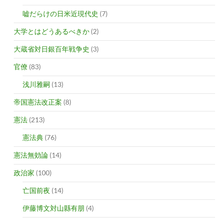
嘘だらけの日米近現代史
(7)
大学とはどうあるべきか
(2)
大蔵省対日銀百年戦争史
(3)
官僚
(83)
浅川雅嗣
(13)
帝国憲法改正案
(8)
憲法
(213)
憲法典
(76)
憲法無効論
(14)
政治家
(100)
亡国前夜
(14)
伊藤博文対山縣有朋
(4)