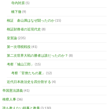
寺内対原
(5)
橋下徹
(9)
検証 倉山満はなぜ闘ったのか
(15)
検証財務省の近現代史
(8)
皇室論
(235)
第一次増税戦役
(41)
第二次世界大戦の勝者は誰だったのか？
(8)
考察「城山三郎」
(15)
考察「官僚たちの夏」
(12)
近代日本政治史を四分割する
(4)
帝国憲法講義
(41)
検察人事
(36)
誰も教えない時事と教養
(3,130)