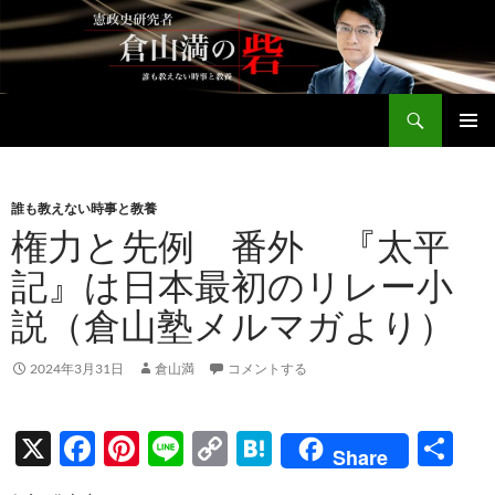
コ
ン
テ
ン
検
ツ
倉山満公式サイト
索
へ
メインメ
ス
ニュー
キ
誰も教えない時事と教養
ッ
権力と先例 番外 『太平
プ
記』は日本最初のリレー小
説（倉山塾メルマガより）
2024年3月31日
倉山満
コメントする
X
F
Pi
Li
C
H
共
Share
ac
nt
n
o
at
有