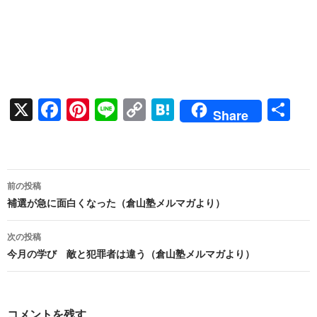
X
F
Pi
Li
C
H
共
Share
ac
nt
n
o
at
有
e
er
e
p
e
b
es
y
n
投
前の投稿
o
t
Li
a
稿
補選が急に面白くなった（倉山塾メルマガより）
o
n
ナ
次の投稿
k
k
ビ
今月の学び 敵と犯罪者は違う（倉山塾メルマガより）
ゲ
ー
コメントを残す