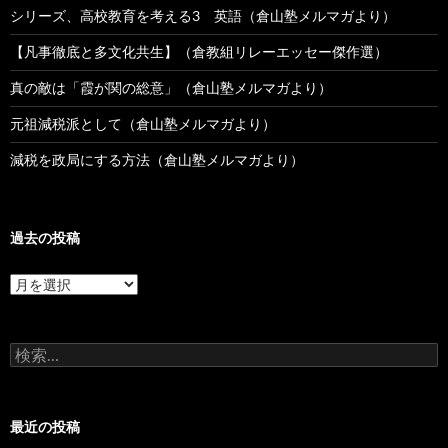
シリーズ、高校教育を考える3 英語（倉山塾メルマガより）
【凡事徹底と多文化共生】（倉教組リレーエッセー傑作選）
真の敵は「霞が関の総意」（倉山塾メルマガより）
元祖減税派として（倉山塾メルマガより）
減税を政局にする方法（倉山塾メルマガより）
過去の投稿
過
去
の
投
検
稿
索:
最近の投稿