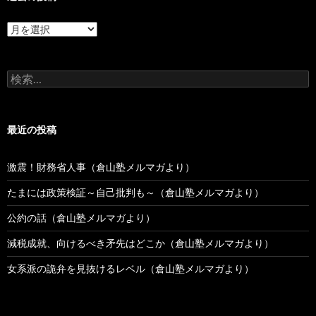
過
去
の
投
検
稿
索:
最近の投稿
激震！財務省人事（倉山塾メルマガより）
たまには政策検証～自己批判も～（倉山塾メルマガより）
公約の話（倉山塾メルマガより）
減税成就、向けるべき矛先はどこか（倉山塾メルマガより）
女系派の詭弁を見抜けるレベル（倉山塾メルマガより）