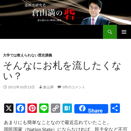
コ
ン
テ
ン
検
ツ
倉山満公式サイト
索
へ
メインメ
ス
ニュー
キ
大学では教えられない歴史講義
ッ
そんなにお札を流したくな
プ
い？
2011年10月12日
倉山満
3件のコメント
X
F
Pi
Li
C
H
共
Share
ac
nt
n
o
at
有
あまりにも簡単なことなので最近忘れていたこと。
e
er
e
p
e
国民国家（Nation State）にならなければ、民主化など不可