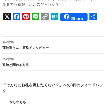
革命でも惹起したいのだろうか？
X
F
Pi
Li
C
H
共
Share
ac
nt
n
o
at
有
e
er
e
p
e
b
es
y
n
投
前の投稿
o
t
Li
a
稿
蓮池透さん、原発インタビュー
o
n
ナ
次の投稿
k
k
ビ
政治と関わる方法
ゲ
ー
「そんなにお札を流したくない？」への3件のフィードバッ
シ
ク
ョ
かしわもち