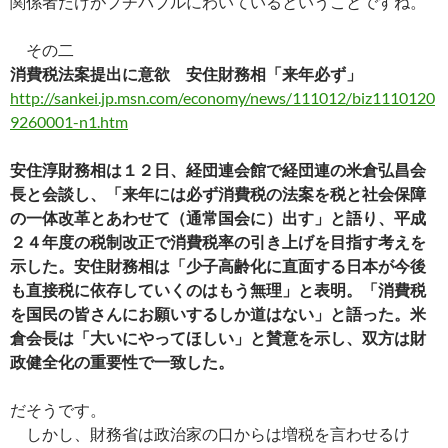
関係者だけがプチバブルにわいているということですね。
その二
消費税法案提出に意欲 安住財務相「来年必ず」
http://sankei.jp.msn.com/economy/news/111012/biz1110120
9260001-n1.htm
安住淳財務相は１２日、経団連会館で経団連の米倉弘昌会
長と会談し、「来年には必ず消費税の法案を税と社会保障
の一体改革とあわせて（通常国会に）出す」と語り、平成
２４年度の税制改正で消費税率の引き上げを目指す考えを
示した。安住財務相は「少子高齢化に直面する日本が今後
も直接税に依存していくのはもう無理」と表明。「消費税
を国民の皆さんにお願いするしか道はない」と語った。米
倉会長は「大いにやってほしい」と賛意を示し、双方は財
政健全化の重要性で一致した。
だそうです。
しかし、財務省は政治家の口からは増税を言わせるけ