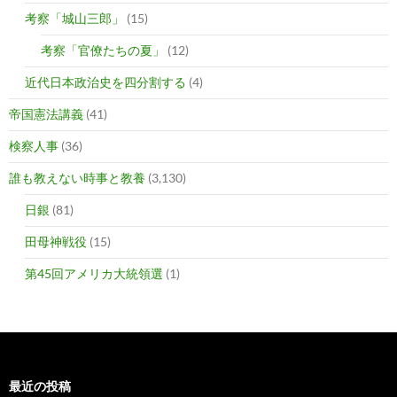
考察「城山三郎」
(15)
考察「官僚たちの夏」
(12)
近代日本政治史を四分割する
(4)
帝国憲法講義
(41)
検察人事
(36)
誰も教えない時事と教養
(3,130)
日銀
(81)
田母神戦役
(15)
第45回アメリカ大統領選
(1)
最近の投稿