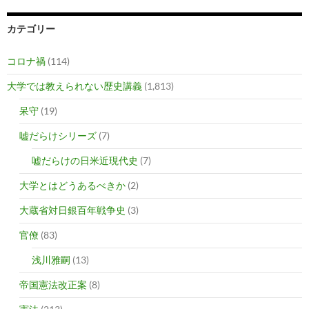
カテゴリー
コロナ禍
(114)
大学では教えられない歴史講義
(1,813)
呆守
(19)
嘘だらけシリーズ
(7)
嘘だらけの日米近現代史
(7)
大学とはどうあるべきか
(2)
大蔵省対日銀百年戦争史
(3)
官僚
(83)
浅川雅嗣
(13)
帝国憲法改正案
(8)