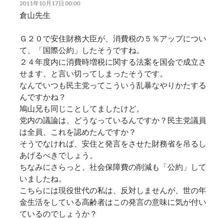
ン
2011年10月17日 00:00
倉山先生
Ｇ２０で安住財務大臣が、消費税の５％アップについ
て、「国際公約」したそうですね。
２４年度内に消費時増税に関する法案を国会で成立さ
せます、と言い切ってしまったそうです。
なんでいつも民主党ってこういう乱暴なやりかたする
んですかね？
鳩山兄も同じことしてましたけど。
党内の議論は、どうなっているんですか？民主党議員
は全員、これを認めたんですか？
そうでなければ、安住と発言をさせた財務省を吊るし
あげるべきでしょう。
ちなみにさらっと、社会保障費の削減も「公約」して
いましたね。
こちらには現役世代の私は、反対しませんが、世の年
金生活をしている高齢者はこの発言の意味に気が付い
ているのでしょうか？