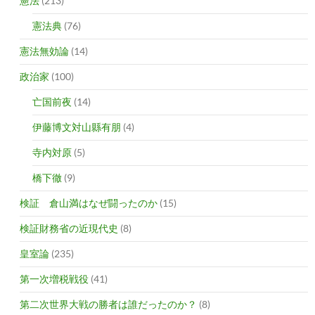
憲法
(213)
憲法典
(76)
憲法無効論
(14)
政治家
(100)
亡国前夜
(14)
伊藤博文対山縣有朋
(4)
寺内対原
(5)
橋下徹
(9)
検証 倉山満はなぜ闘ったのか
(15)
検証財務省の近現代史
(8)
皇室論
(235)
第一次増税戦役
(41)
第二次世界大戦の勝者は誰だったのか？
(8)