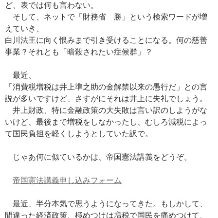
ど、表では何も言わない。
そして、ネットで「財務省 勝」という検索ワードが増
えていき、
白川法王に向く恨みまで引き受けることになる。何の慈善
事業？それとも「暗殺されたい症候群」？
最近、
「消費税増税は井上準之助の金解禁以来の愚行だ」との言
説が多いですけど、さすがにそれは井上に失礼でしょう。
井上財政、特に金融政策の大失敗は言い訳のしようがな
いけど、最後まで増税をしなかったし、むしろ減税によっ
て国民負担を軽くしようとしていた訳で。
じゃあ何に似ているかは、帝国憲法講義をどうぞ。
帝国憲法講義申し込みフォーム
最近、半分本気で思うようになってきた。もしかして、
間違った経済政策、極めつけは増税で国民を痛めつけて、