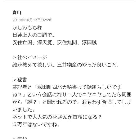
倉山
2011年10月17日 02:28
かしわもち様
日蓮上人の口調で。
安住亡国、淳天魔、安住無間、淳国賊
＞社のイメージ
誰か教えて欲しい。三井物産のやった良いこと。
＞秘書
某記者と「永田町四バカ秘書って話題らしいです
ね？」という会話になり二人でニヤニヤしてたら周囲
から「誰？」と聞かれるので、おもわず合唱してしま
いました。
ネットで大人気の××さんが首相になる？
５万年はないですね。
＞暗殺