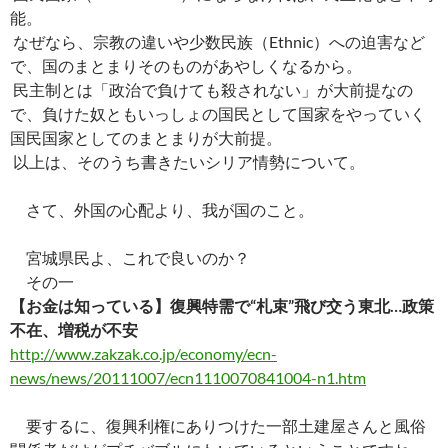
b
es
y
n
能。
o
t
Li
a
なぜなら、宗教の違いや少数民族（Ethnic）への迫害など
で、国のまとまりそのものがあやしくなるから。
o
n
民主制とは「政治で負けても殺されない」が大前提なの
k
k
で、負けた奴ともいっしょの国民として国家をやっていく
国民国家としてのまとまりが大前提。
以上は、そのうち書きたいシリア情勢について。
さて、外国の心配より、我が国のこと。
宮城県民よ、これで良いのか？
その一
【お金は知っている】復興特需で“札束”飛び交う東北…政策
不在、増税が不安
http://www.zakzak.co.jp/economy/ecn-
news/news/20111007/ecn1110070841004-n1.htm
要するに、復興利権にありつけた一部土建屋さんと風俗