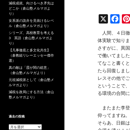
減税成就、向けるべき矛先は
どこか（倉山塾メルマガよ
り）
X
F
女系派の詭弁を見抜けるレベ
ac
ル（倉山塾メルマガより）
シリーズ、高校教育を考える
人間、４日徹
e
3 英語（倉山塾メルマガよ
体実験で知りま
り）
b
さすがに、異国
【凡事徹底と多文化共生】
o
（倉教組リレーエッセー傑作
で働いてました
選）
o
てなこと書くと
真の敵は「霞が関の総意」
たら回復しまし
k
（倉山塾メルマガより）
レスその他でご
元祖減税派として（倉山塾メ
ルマガより）
ということで、
減税を政局にする方法（倉山
る環境の合間に
塾メルマガより）
またまた李登輝
仰ってますね。
過去の投稿
そらあ、日銀は
過