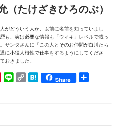
允（たけざきひろのぶ）
人がどういう人か、以前に名前を知っていまし
歴も、実は必要な情報も「ウィキ」レベルで載っ
。サンタさんに「この人とそのお仲間が白川たち
通に小役人根性で仕事をするようにしてくださ
ておきました。
Pi
Li
C
H
共
Share
nt
n
o
at
有
er
e
p
e
es
y
n
t
Li
a
n
k