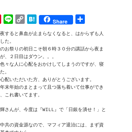
Pi
Li
C
H
共
Share
nt
n
o
at
有
夜すると鼻血が止まらなくなると、はからずも人
er
e
p
e
した。
es
y
n
のお祭りの初日こそ朝６時３０分の講話から夜ま
t
Li
a
が、２日目はダウン。。。
n
色々な人に心配をおかけしてしまうのですが、寝
た。
k
心配いただいた方、ありがとうございます。
年末年始のまとまって且つ落ち着いて仕事ができ
、これ書いてます。
さんが、今度は『WILL』で「日銀を潰せ！」と
中共の資金源なので、マフィア退治には、まず資