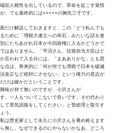
端役人根性を出しているので、革命を起こす覚悟
が、でも最終的には×××××の胸先三寸です。
面だけ解説しておきますと、この「どう転んでも
るために「増税大連立への布石」みたいな話を進
別にたちあがれ日本が今回政権に入るかどうかで
ではありません。「平沼さん、拉致担当大臣はど
か言われて入る分には、「まあありかな」とも思
な点は、将来的に「何が何でも増税で日本を破滅
法改正など絶対にさせない」という権力の意志が
だけは確かだということです。
興味が持て無いのですが、
小沢さんが
す。一人もついてこないで良いです。その代わり
して景気回復をしてください」と菅総理と取引す
ょう。
私は歴史家として永久に小沢さんを褒め称えます
ら無し。なぜできるのにやらないかなあ。どころ