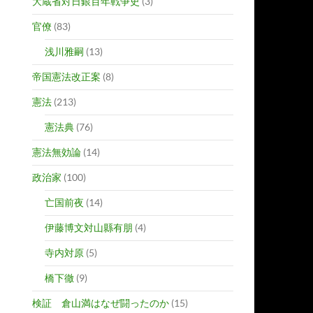
大蔵省対日銀百年戦争史
(3)
官僚
(83)
浅川雅嗣
(13)
帝国憲法改正案
(8)
憲法
(213)
憲法典
(76)
憲法無効論
(14)
政治家
(100)
亡国前夜
(14)
伊藤博文対山縣有朋
(4)
寺内対原
(5)
橋下徹
(9)
検証 倉山満はなぜ闘ったのか
(15)