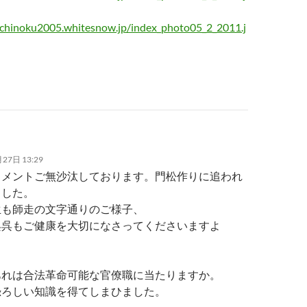
ichinoku2005.whitesnow.jp/index_photo05_2_2011.j
27日 13:29
コメントご無沙汰しております。門松作りに追われ
ました。
生も師走の文字通りのご様子、
呉呉もご健康を大切になさってくださいますよ
。
あれは合法革命可能な官僚職に当たりますか。
恐ろしい知識を得てしまひました。