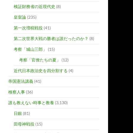
検証財務省の近現代史
(8)
皇室論
(235)
第一次増税戦役
(41)
第二次世界大戦の勝者は誰だったのか？
(8)
考察「城山三郎」
(15)
考察「官僚たちの夏」
(12)
近代日本政治史を四分割する
(4)
帝国憲法講義
(41)
検察人事
(36)
誰も教えない時事と教養
(3,130)
日銀
(81)
田母神戦役
(15)