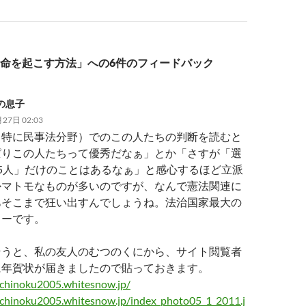
命を起こす方法」への6件のフィードバック
の息子
27日 02:03
（特に民事法分野）でのこの人たちの判断を読むと
ぱりこの人たちって優秀だなぁ」とか「さすが「選
5人」だけのことはあるなぁ」と感心するほど立派
かマトモなものが多いのですが、なんで憲法関連に
あそこまで狂い出すんでしょうね。法治国家最大の
リーです。
そうと、私の友人のむつのくにから、サイト閲覧者
に年賀状が届きましたので貼っておきます。
ichinoku2005.whitesnow.jp/
ichinoku2005.whitesnow.jp/index_photo05_1_2011.j