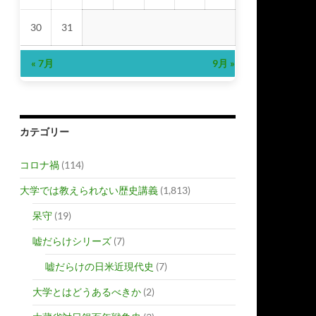
30
31
« 7月
9月 »
カテゴリー
コロナ禍
(114)
大学では教えられない歴史講義
(1,813)
呆守
(19)
嘘だらけシリーズ
(7)
嘘だらけの日米近現代史
(7)
大学とはどうあるべきか
(2)