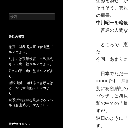
金源を潰せ！が
去
の
そうそう、忘れ
投
の肩書。
検
稿
索:
中川昭一を暗殺
普通の人間な
最近の投稿
ところで、憲
激震！財務省人事（倉山塾メ
ルマガより）
た。
たまには政策検証～自己批判
今回、あまりに
も～（倉山塾メルマガより）
公約の話（倉山塾メルマガよ
日本でただ一
り）
××××です。肩
減税成就、向けるべき矛先は
どこか（倉山塾メルマガよ
別に秘密結社の
り）
バッチリ公務員
女系派の詭弁を見抜けるレベ
私の中での「最
ル（倉山塾メルマガより）
すが、
連日のように「
最近のコメント
す。