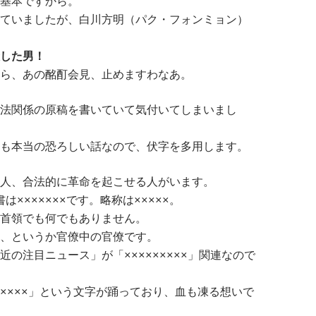
基本ですから。
ていましたが、白川方明（パク・フォンミョン）
した男！
ら、あの酩酊会見、止めますわなあ。
法関係の原稿を書いていて気付いてしまいまし
も本当の恐ろしい話なので、伏字を多用します。
人、合法的に革命を起こせる人がいます。
書は×××××××です。略称は×××××。
首領でも何でもありません。
、というか官僚中の官僚です。
近の注目ニュース」が「×××××××××」関連なので
××××」という文字が踊っており、血も凍る想いで