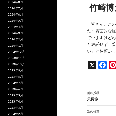
2024年8月
竹崎博
2024年7月
2024年6月
2024年5月
皆さん、この
2024年4月
た？表面的な履
2024年3月
ていますけどね
2024年2月
と結託せず、普
2024年1月
い」とお願いし
2023年12月
2023年11月
X
F
2023年10月
ac
2023年9月
2023年8月
e
2023年7月
b
投
2023年6月
前の投稿
o
2023年5月
稿
天長節
2023年4月
o
ナ
2023年3月
次の投稿
k
2023年2月