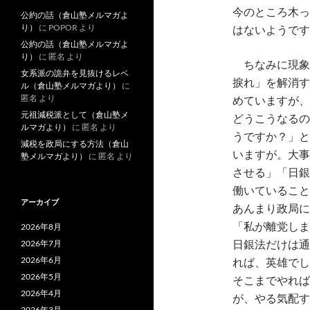
今のところ木っ
公約の話（倉山塾メルマガよ
り）
に
POPOR
より
はないようです
公約の話（倉山塾メルマガよ
り）
に
匿名
より
ちなみに現象
女系派の詭弁を見抜けるレベ
捩れ」を解消す
ル（倉山塾メルマガより）
に
匿名
より
めていますが、
元祖減税派として（倉山塾メ
どうこうなるの
ルマガより）
に
匿名
より
うですか？」と
減税を政局にする方法（倉山
いますが。大事
塾メルマガより）
に
匿名
より
させる」「日銀
働いていること
アーカイブ
あんまり政局に
2026年8月
「私が離党しま
2026年7月
日銀法だけは通
2026年6月
れば、英雄でし
2026年5月
そこまでやれば
2026年4月
が、やる気配す
2026年3月