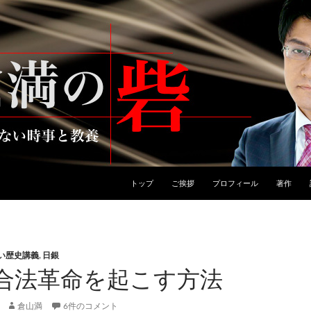
トップ
ご挨拶
プロフィール
著作
い歴史講義
,
日銀
合法革命を起こす方法
倉山満
6件のコメント