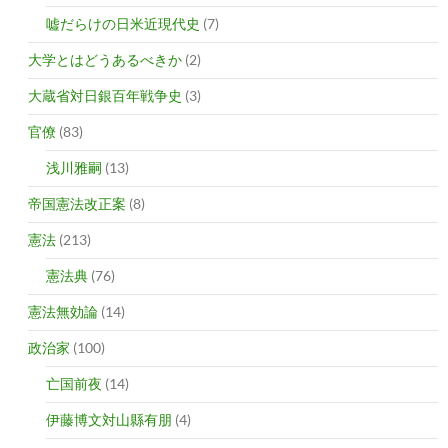
嘘だらけの日米近現代史
(7)
大学とはどうあるべきか
(2)
大蔵省対日銀百年戦争史
(3)
官僚
(83)
浅川雅嗣
(13)
帝国憲法改正案
(8)
憲法
(213)
憲法典
(76)
憲法無効論
(14)
政治家
(100)
亡国前夜
(14)
伊藤博文対山縣有朋
(4)