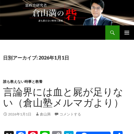
コ
ン
テ
ン
検
ツ
倉山満公式サイト
索
へ
メインメ
ス
ニュー
キ
日別アーカイブ: 2026年1月1日
ッ
プ
誰も教えない時事と教養
言論界には血と屍が足りな
い（倉山塾メルマガより）
2026年1月1日
倉山満
コメントする