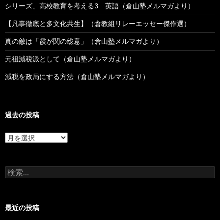
シリーズ、高校教育を考える3 英語（倉山塾メルマガより）
【凡事徹底と多文化共生】（倉教組リレーエッセー傑作選）
真の敵は「霞が関の総意」（倉山塾メルマガより）
元祖減税派として（倉山塾メルマガより）
減税を政局にする方法（倉山塾メルマガより）
過去の投稿
過
去
の
投
検
稿
索:
最近の投稿