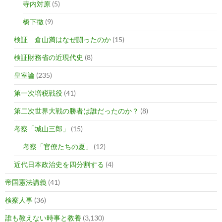
寺内対原
(5)
橋下徹
(9)
検証 倉山満はなぜ闘ったのか
(15)
検証財務省の近現代史
(8)
皇室論
(235)
第一次増税戦役
(41)
第二次世界大戦の勝者は誰だったのか？
(8)
考察「城山三郎」
(15)
考察「官僚たちの夏」
(12)
近代日本政治史を四分割する
(4)
帝国憲法講義
(41)
検察人事
(36)
誰も教えない時事と教養
(3,130)