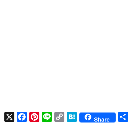
X
F
Pi
Li
C
H
共
Share
ac
nt
n
o
at
有
e
er
e
p
e