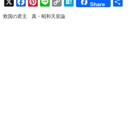
X
F
Pi
Li
C
H
共
Share
ac
nt
n
o
at
有
救国の君主 真・昭和天皇論
e
er
e
p
e
b
es
y
n
o
t
Li
a
o
n
k
k