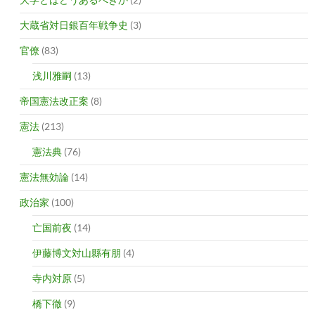
大蔵省対日銀百年戦争史
(3)
官僚
(83)
浅川雅嗣
(13)
帝国憲法改正案
(8)
憲法
(213)
憲法典
(76)
憲法無効論
(14)
政治家
(100)
亡国前夜
(14)
伊藤博文対山縣有朋
(4)
寺内対原
(5)
橋下徹
(9)