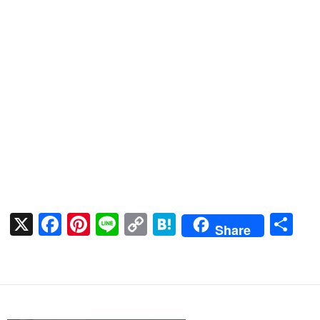
X
F
Pi
Li
C
H
共
Share
ac
nt
n
o
at
有
e
er
e
p
e
b
es
y
n
o
t
Li
a