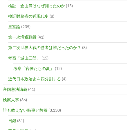
検証 倉山満はなぜ闘ったのか
(15)
検証財務省の近現代史
(8)
皇室論
(235)
第一次増税戦役
(41)
第二次世界大戦の勝者は誰だったのか？
(8)
考察「城山三郎」
(15)
考察「官僚たちの夏」
(12)
近代日本政治史を四分割する
(4)
帝国憲法講義
(41)
検察人事
(36)
誰も教えない時事と教養
(3,130)
日銀
(81)