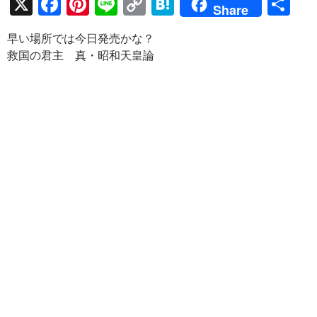
X
F
Pi
Li
C
H
共
Share
ac
nt
n
o
at
有
早い場所では今日発売かな？
e
er
e
p
e
救国の君主 真・昭和天皇論
b
es
y
n
o
t
Li
a
o
n
k
k