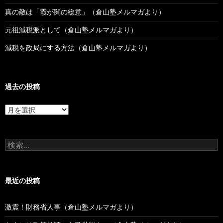
真の敵は「霞が関の総意」（倉山塾メルマガより）
元祖減税派として（倉山塾メルマガより）
減税を政局にする方法（倉山塾メルマガより）
過去の投稿
過
去
の
投
検
稿
索:
最近の投稿
激震！財務省人事（倉山塾メルマガより）