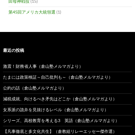
田母神戦役
(15)
第45回アメリカ大統領選
(1)
最近の投稿
激震！財務省人事（倉山塾メルマガより）
たまには政策検証～自己批判も～（倉山塾メルマガより）
公約の話（倉山塾メルマガより）
減税成就、向けるべき矛先はどこか（倉山塾メルマガより）
女系派の詭弁を見抜けるレベル（倉山塾メルマガより）
シリーズ、高校教育を考える3 英語（倉山塾メルマガより）
【凡事徹底と多文化共生】（倉教組リレーエッセー傑作選）