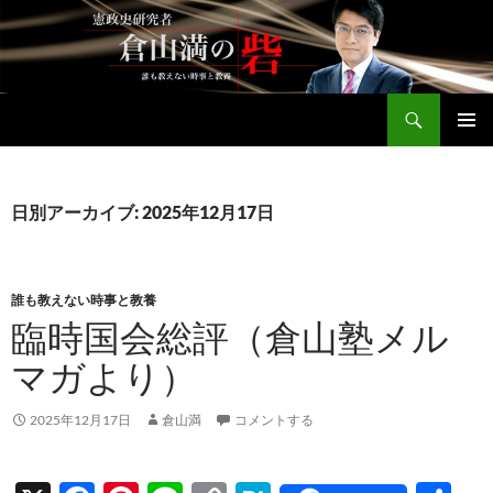
コ
ン
テ
ン
検
ツ
倉山満公式サイト
索
へ
メインメ
ス
ニュー
キ
日別アーカイブ: 2025年12月17日
ッ
プ
誰も教えない時事と教養
臨時国会総評（倉山塾メル
マガより）
2025年12月17日
倉山満
コメントする