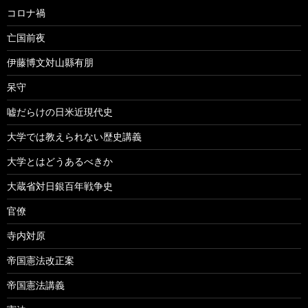
コロナ禍
亡国前夜
伊藤博文対山縣有朋
呆守
嘘だらけの日米近現代史
大学では教えられない歴史講義
大学とはどうあるべきか
大蔵省対日銀百年戦争史
官僚
寺内対原
帝国憲法改正案
帝国憲法講義