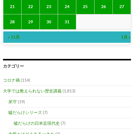
21
22
23
24
25
26
27
28
29
30
31
« 11月
1月 »
カテゴリー
コロナ禍
(114)
大学では教えられない歴史講義
(1,813)
呆守
(19)
嘘だらけシリーズ
(7)
嘘だらけの日米近現代史
(7)
大学とはどうあるべきか
(2)