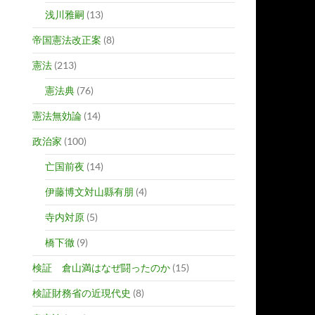
浅川雅嗣
(13)
帝国憲法改正案
(8)
憲法
(213)
憲法典
(76)
憲法無効論
(14)
政治家
(100)
亡国前夜
(14)
伊藤博文対山縣有朋
(4)
寺内対原
(5)
橋下徹
(9)
検証 倉山満はなぜ闘ったのか
(15)
検証財務省の近現代史
(8)