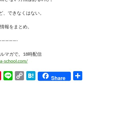
ど、できなくはない。
情報をまとめ。
—————-
ルマガで。18時配信
a-school.com/
Pi
Li
C
H
共
Share
nt
n
o
at
有
er
e
p
e
es
y
n
t
Li
a
n