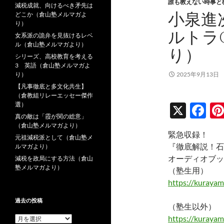
誰も教えない時事と
減税成就、向けるべき矛先は
小泉進
どこか（倉山塾メルマガよ
り）
ルトラ
女系派の詭弁を見抜けるレベ
ル（倉山塾メルマガより）
り）
シリーズ、高校教育を考える
3 英語（倉山塾メルマガよ
り）
2025年9月13日
【凡事徹底と多文化共生】
（倉教組リレーエッセー傑作
選）
X
F
真の敵は「霞が関の総意」
ac
（倉山塾メルマガより）
緊急収録！
e
元祖減税派として（倉山塾メ
『徹底解説！石
ルマガより）
b
オーディオブッ
減税を政局にする方法（倉山
塾メルマガより）
o
（塾生用）
https://kuraya
o
k
過去の投稿
（塾生以外）
https://kuraya
過