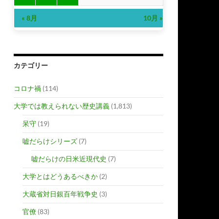
« 8月
10月 »
カテゴリー
コロナ禍
(114)
大学では教えられない歴史講義
(1,813)
呆守
(19)
嘘だらけシリーズ
(7)
嘘だらけの日米近現代史
(7)
大学とはどうあるべきか
(2)
大蔵省対日銀百年戦争史
(3)
官僚
(83)