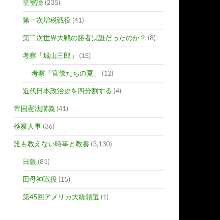
皇室論
(235)
第一次増税戦役
(41)
第二次世界大戦の勝者は誰だったのか？
(8)
考察「城山三郎」
(15)
考察「官僚たちの夏」
(12)
近代日本政治史を四分割する
(4)
帝国憲法講義
(41)
検察人事
(36)
誰も教えない時事と教養
(3,130)
日銀
(81)
田母神戦役
(15)
第45回アメリカ大統領選
(1)