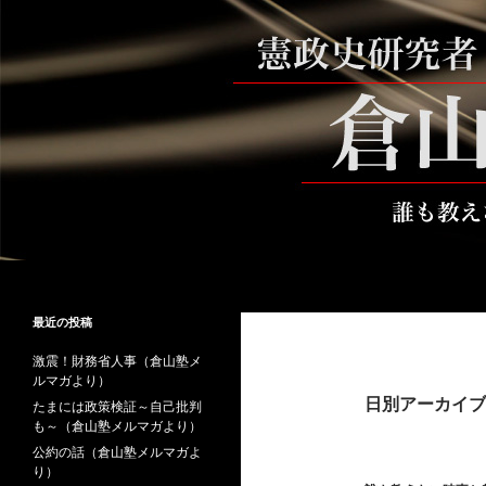
コ
ン
テ
ン
ツ
へ
ス
キ
ッ
プ
検
倉山満公式サイト
索
倉山満の砦～誰も教えない時事と教
最近の投稿
養
激震！財務省人事（倉山塾メ
ルマガより）
日別アーカイブ: 
たまには政策検証～自己批判
も～（倉山塾メルマガより）
公約の話（倉山塾メルマガよ
り）