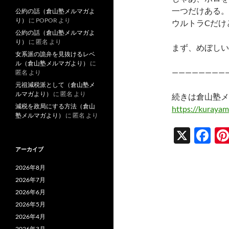
一つだけある。
公約の話（倉山塾メルマガよ
り）
に
POPOR
より
ウルトラCだけ
公約の話（倉山塾メルマガよ
り）
に
匿名
より
まず、めぼしい
女系派の詭弁を見抜けるレベ
ル（倉山塾メルマガより）
に
————————
匿名
より
元祖減税派として（倉山塾メ
ルマガより）
に
匿名
より
続きは倉山塾メ
減税を政局にする方法（倉山
https://kurayam
塾メルマガより）
に
匿名
より
X
F
ac
アーカイブ
e
2026年8月
b
2026年7月
2026年6月
o
2026年5月
o
2026年4月
2026年3月