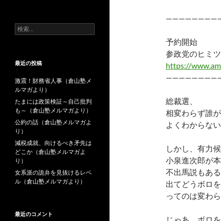
去
の
————————
投
検
稿
索:
予約開始
参政党のヒミツ
最近の投稿
https://www.am
————————
激震！財務省人事（倉山塾メ
ルマガより）
総裁選、
たまには政策検証～自己批判
も～（倉山塾メルマガより）
相変わらず誰が
公約の話（倉山塾メルマガよ
よくわからない。
り）
減税成就、向けるべき矛先は
しかし、有力候
どこか（倉山塾メルマガよ
小泉進次郎が本
り）
不出馬説もある
女系派の詭弁を見抜けるレベ
ル（倉山塾メルマガより）
出てどうボロを
ってのは変わら
最近のコメント
じゃあ、ボロを