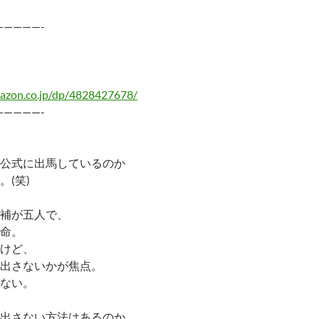
—————-
azon.co.jp/dp/4828427678/
—————-
公式に出馬しているのか
(笑)
補が五人で、
命。
けど、
出さないかが焦点。
ない。
出さない方法はあるのか。