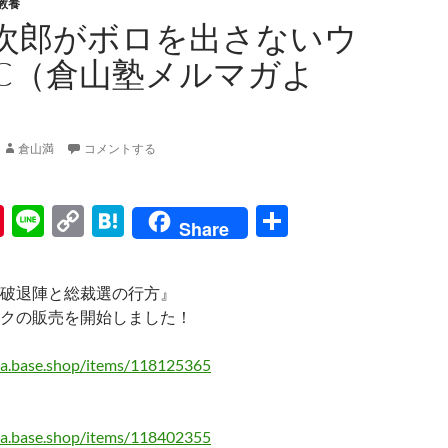
教養
次郎がボロを出さないウ
C（倉山塾メルマガよ
倉山満
コメントする
Pi
Li
C
H
共
Share
nt
n
o
at
有
er
e
p
e
破退陣と総裁選の行方』
es
y
n
クの販売を開始しました！
t
Li
a
ma.base.shop/items/118125365
n
k
ma.base.shop/items/118402355