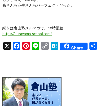
森さんも麻生さんもパーフェクトだった。
—————————————-
続きは倉山塾メルマガで。18時配信
https://kurayama-school.com/
X
F
Pi
Li
C
H
共
Share
ac
nt
n
o
at
有
e
er
e
p
e
b
es
y
n
o
t
Li
a
o
n
k
k