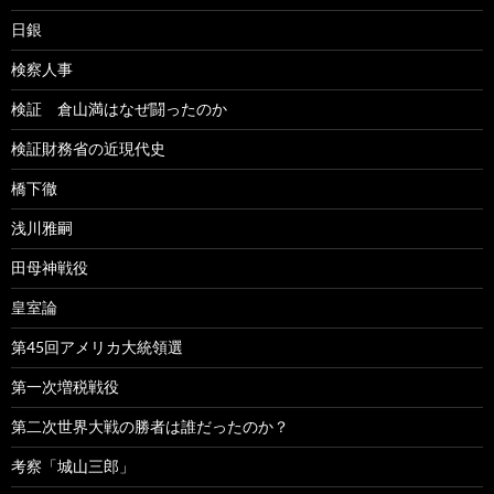
日銀
検察人事
検証 倉山満はなぜ闘ったのか
検証財務省の近現代史
橋下徹
浅川雅嗣
田母神戦役
皇室論
第45回アメリカ大統領選
第一次増税戦役
第二次世界大戦の勝者は誰だったのか？
考察「城山三郎」