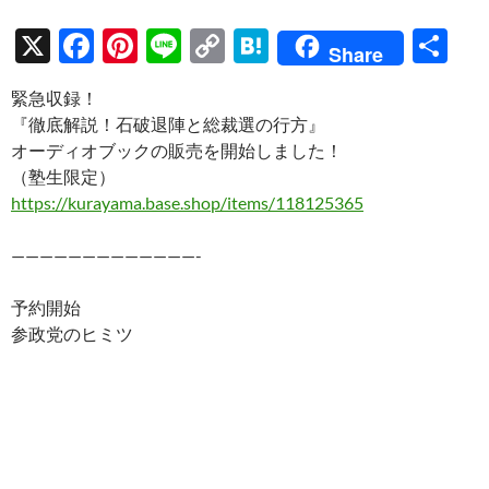
X
F
Pi
Li
C
H
共
Share
ac
nt
n
o
at
有
緊急収録！
e
er
e
p
e
『徹底解説！石破退陣と総裁選の行方』
b
es
y
n
オーディオブックの販売を開始しました！
o
t
Li
a
（塾生限定）
https://kurayama.base.shop/items/118125365
o
n
k
k
—————————————-
予約開始
参政党のヒミツ