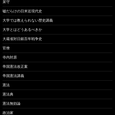
呆守
嘘だらけの日米近現代史
大学では教えられない歴史講義
大学とはどうあるべきか
大蔵省対日銀百年戦争史
官僚
寺内対原
帝国憲法改正案
帝国憲法講義
憲法
憲法典
憲法無効論
政治家