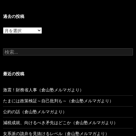
過去の投稿
過
去
の
投
検
稿
索:
最近の投稿
激震！財務省人事（倉山塾メルマガより）
たまには政策検証～自己批判も～（倉山塾メルマガより）
公約の話（倉山塾メルマガより）
減税成就、向けるべき矛先はどこか（倉山塾メルマガより）
女系派の詭弁を見抜けるレベル（倉山塾メルマガより）