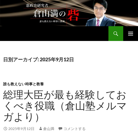
コ
ン
テ
ン
検
ツ
倉山満公式サイト
索
へ
メインメ
ス
ニュー
キ
日別アーカイブ: 2025年9月12日
ッ
プ
誰も教えない時事と教養
総理大臣が最も経験してお
くべき役職（倉山塾メルマ
ガより）
2025年9月12日
倉山満
コメントする