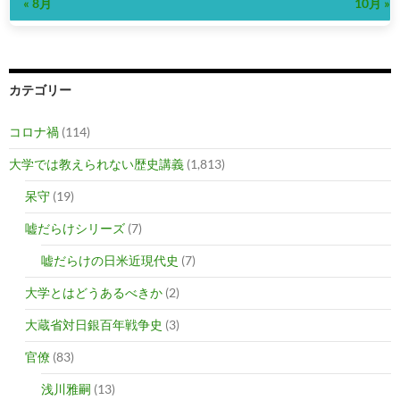
« 8月
10月 »
カテゴリー
コロナ禍
(114)
大学では教えられない歴史講義
(1,813)
呆守
(19)
嘘だらけシリーズ
(7)
嘘だらけの日米近現代史
(7)
大学とはどうあるべきか
(2)
大蔵省対日銀百年戦争史
(3)
官僚
(83)
浅川雅嗣
(13)