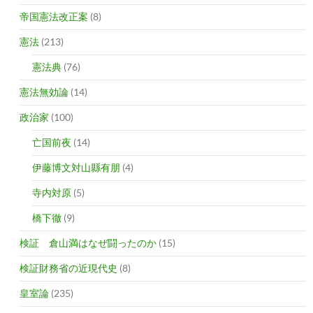
帝国憲法改正案
(8)
憲法
(213)
憲法典
(76)
憲法無効論
(14)
政治家
(100)
亡国前夜
(14)
伊藤博文対山縣有朋
(4)
寺内対原
(5)
橋下徹
(9)
検証 倉山満はなぜ闘ったのか
(15)
検証財務省の近現代史
(8)
皇室論
(235)