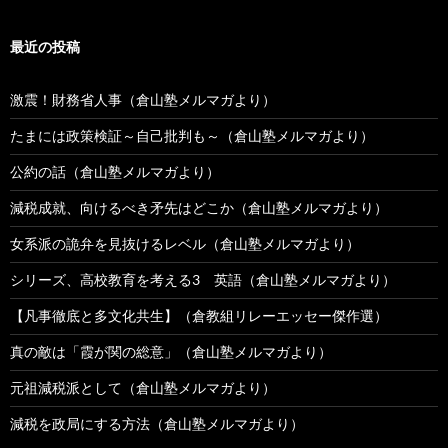
最近の投稿
激震！財務省人事（倉山塾メルマガより）
たまには政策検証～自己批判も～（倉山塾メルマガより）
公約の話（倉山塾メルマガより）
減税成就、向けるべき矛先はどこか（倉山塾メルマガより）
女系派の詭弁を見抜けるレベル（倉山塾メルマガより）
シリーズ、高校教育を考える3 英語（倉山塾メルマガより）
【凡事徹底と多文化共生】（倉教組リレーエッセー傑作選）
真の敵は「霞が関の総意」（倉山塾メルマガより）
元祖減税派として（倉山塾メルマガより）
減税を政局にする方法（倉山塾メルマガより）