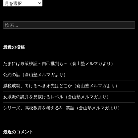
過
去
の
投
検
稿
索:
最近の投稿
たまには政策検証～自己批判も～（倉山塾メルマガより）
公約の話（倉山塾メルマガより）
減税成就、向けるべき矛先はどこか（倉山塾メルマガより）
女系派の詭弁を見抜けるレベル（倉山塾メルマガより）
シリーズ、高校教育を考える3 英語（倉山塾メルマガより）
最近のコメント