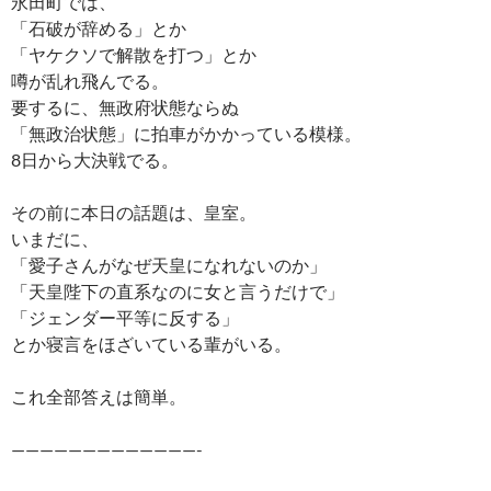
永田町では、
「石破が辞める」とか
「ヤケクソで解散を打つ」とか
噂が乱れ飛んでる。
要するに、無政府状態ならぬ
「無政治状態」に拍車がかかっている模様。
8日から大決戦でる。
その前に本日の話題は、皇室。
いまだに、
「愛子さんがなぜ天皇になれないのか」
「天皇陛下の直系なのに女と言うだけで」
「ジェンダー平等に反する」
とか寝言をほざいている輩がいる。
これ全部答えは簡単。
—————————————-