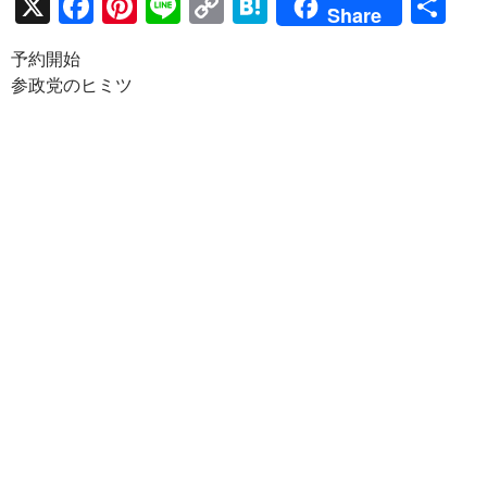
X
F
Pi
Li
C
H
共
Share
ac
nt
n
o
at
有
予約開始
e
er
e
p
e
参政党のヒミツ
b
es
y
n
o
t
Li
a
o
n
k
k