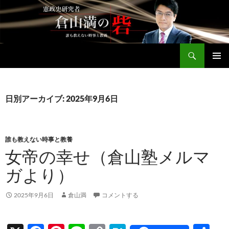
コ
ン
テ
ン
検
ツ
倉山満公式サイト
索
へ
メインメ
ス
ニュー
キ
日別アーカイブ: 2025年9月6日
ッ
プ
誰も教えない時事と教養
女帝の幸せ（倉山塾メルマ
ガより）
2025年9月6日
倉山満
コメントする