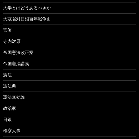
大学とはどうあるべきか
大蔵省対日銀百年戦争史
官僚
寺内対原
帝国憲法改正案
帝国憲法講義
憲法
憲法典
憲法無効論
政治家
日銀
検察人事