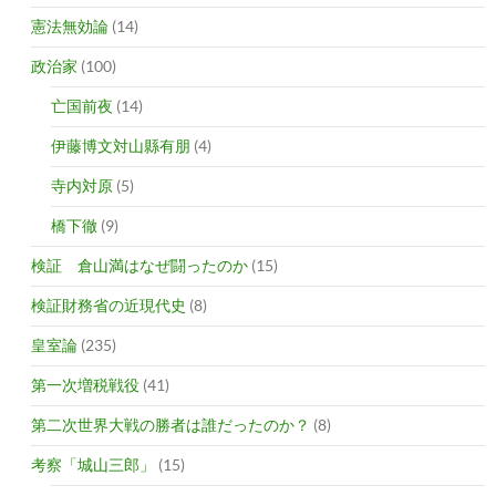
憲法無効論
(14)
政治家
(100)
亡国前夜
(14)
伊藤博文対山縣有朋
(4)
寺内対原
(5)
橋下徹
(9)
検証 倉山満はなぜ闘ったのか
(15)
検証財務省の近現代史
(8)
皇室論
(235)
第一次増税戦役
(41)
第二次世界大戦の勝者は誰だったのか？
(8)
考察「城山三郎」
(15)