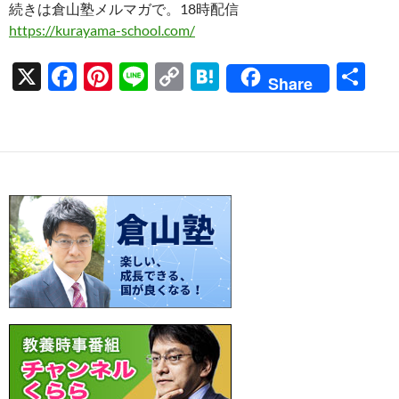
続きは倉山塾メルマガで。18時配信
https://kurayama-school.com/
X
F
Pi
Li
C
H
共
Share
ac
nt
n
o
at
有
e
er
e
p
e
b
es
y
n
o
t
Li
a
o
n
k
k