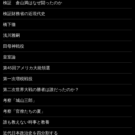
検証 倉山満はなぜ闘ったのか
検証財務省の近現代史
橋下徹
浅川雅嗣
田母神戦役
皇室論
第45回アメリカ大統領選
第一次増税戦役
第二次世界大戦の勝者は誰だったのか？
考察「城山三郎」
考察「官僚たちの夏」
誰も教えない時事と教養
近代日本政治史を四分割する