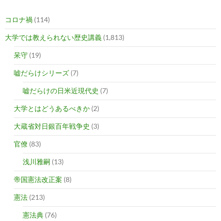
コロナ禍
(114)
大学では教えられない歴史講義
(1,813)
呆守
(19)
嘘だらけシリーズ
(7)
嘘だらけの日米近現代史
(7)
大学とはどうあるべきか
(2)
大蔵省対日銀百年戦争史
(3)
官僚
(83)
浅川雅嗣
(13)
帝国憲法改正案
(8)
憲法
(213)
憲法典
(76)