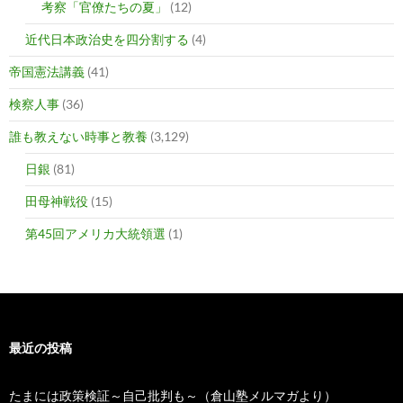
考察「官僚たちの夏」
(12)
近代日本政治史を四分割する
(4)
帝国憲法講義
(41)
検察人事
(36)
誰も教えない時事と教養
(3,129)
日銀
(81)
田母神戦役
(15)
第45回アメリカ大統領選
(1)
最近の投稿
たまには政策検証～自己批判も～（倉山塾メルマガより）