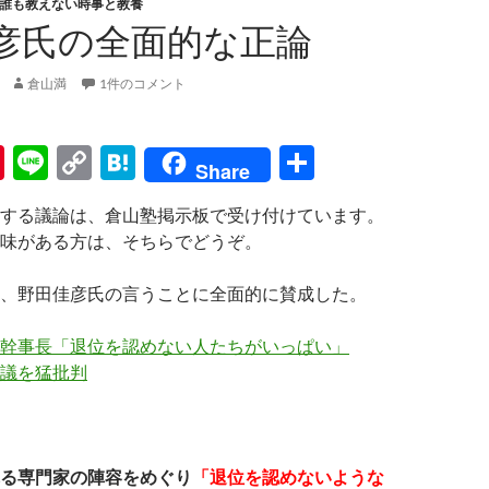
誰も教えない時事と教養
彦氏の全面的な正論
倉山満
1件のコメント
Pi
Li
C
H
共
Share
nt
n
o
at
有
する議論は、倉山塾掲示板で受け付けています。
er
e
p
e
味がある方は、そちらでどうぞ。
es
y
n
t
Li
a
、野田佳彦氏の言うことに全面的に賛成した。
n
幹事長「退位を認めない人たちがいっぱい」
k
議を猛批判
る専門家の陣容をめぐり
「退位を認めないような