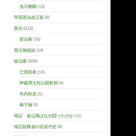
浅川雅嗣
(13)
帝国憲法改正案
(8)
憲法
(213)
憲法典
(76)
憲法無効論
(14)
政治家
(100)
亡国前夜
(14)
伊藤博文対山縣有朋
(4)
寺内対原
(5)
橋下徹
(9)
検証 倉山満はなぜ闘ったのか
(15)
検証財務省の近現代史
(8)