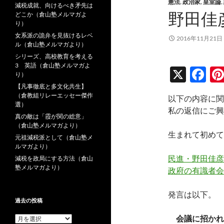
憲法
,
政治家
,
皇室論
,
減税成就、向けるべき矛先は
野田佳
どこか（倉山塾メルマガよ
り）
女系派の詭弁を見抜けるレベ
2016年11月21日
ル（倉山塾メルマガより）
シリーズ、高校教育を考える
3 英語（倉山塾メルマガよ
X
F
り）
ac
【凡事徹底と多文化共生】
（倉教組リレーエッセー傑作
以下の内容に関
e
選）
私の返信にご興
真の敵は「霞が関の総意」
b
（倉山塾メルマガより）
o
生まれて初めて
元祖減税派として（倉山塾メ
ルマガより）
o
民進・野田佳彦
減税を政局にする方法（倉山
k
塾メルマガより）
政府の有識者会
発言は以下。
過去の投稿
会議に招かれ
過