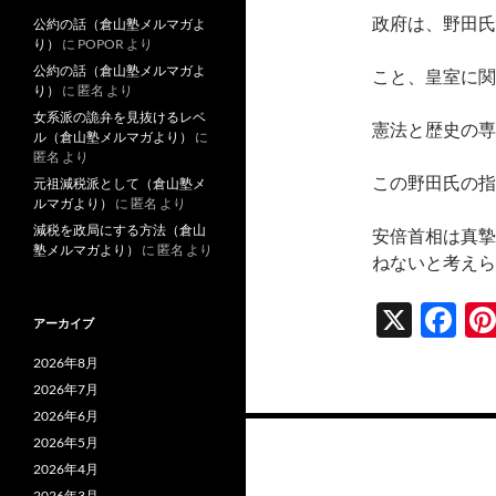
政府は、野田氏
公約の話（倉山塾メルマガよ
り）
に
POPOR
より
公約の話（倉山塾メルマガよ
こと、皇室に関
り）
に
匿名
より
女系派の詭弁を見抜けるレベ
憲法と歴史の専
ル（倉山塾メルマガより）
に
匿名
より
この野田氏の指
元祖減税派として（倉山塾メ
ルマガより）
に
匿名
より
減税を政局にする方法（倉山
安倍首相は真摯
塾メルマガより）
に
匿名
より
ねないと考えら
X
F
アーカイブ
ac
2026年8月
e
2026年7月
b
2026年6月
投
2026年5月
o
稿
2026年4月
2026年3月