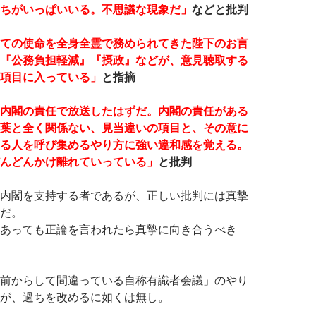
ちがいっぱいいる。不思議な現象だ」
などと批判
ての使命を全身全霊で務められてきた陛下のお言
『公務負担軽減』『摂政』などが、意見聴取する
項目に入っている」
と指摘
内閣の責任で放送したはずだ。内閣の責任がある
葉と全く関係ない、見当違いの項目と、その意に
る人を呼び集めるやり方に強い違和感を覚える。
んどんかけ離れていっている」
と批判
内閣を支持する者であるが、正しい批判には真摯
だ。
あっても正論を言われたら真摯に向き合うべき
前からして間違っている自称有識者会議」のやり
が、過ちを改めるに如くは無し。