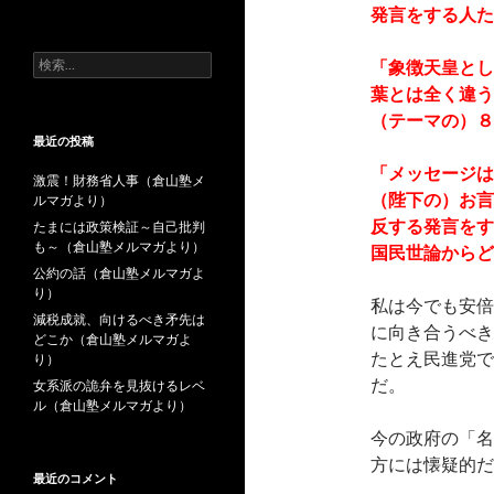
去
発言をする人た
の
投
検
「象徴天皇とし
稿
索:
葉とは全く違う
（テーマの）８
最近の投稿
「メッセージは
激震！財務省人事（倉山塾メ
（陛下の）お言
ルマガより）
反する発言をす
たまには政策検証～自己批判
も～（倉山塾メルマガより）
国民世論からど
公約の話（倉山塾メルマガよ
り）
私は今でも安倍
減税成就、向けるべき矛先は
に向き合うべき
どこか（倉山塾メルマガよ
たとえ民進党で
り）
だ。
女系派の詭弁を見抜けるレベ
ル（倉山塾メルマガより）
今の政府の「名
方には懐疑的だ
最近のコメント