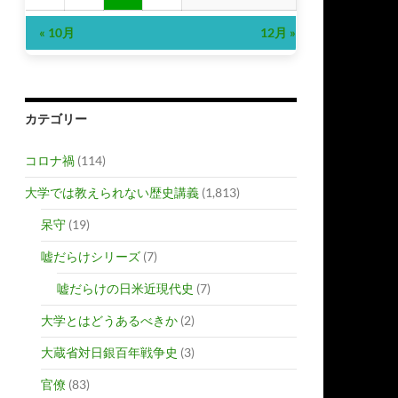
« 10月
12月 »
カテゴリー
コロナ禍
(114)
大学では教えられない歴史講義
(1,813)
呆守
(19)
嘘だらけシリーズ
(7)
嘘だらけの日米近現代史
(7)
大学とはどうあるべきか
(2)
大蔵省対日銀百年戦争史
(3)
官僚
(83)