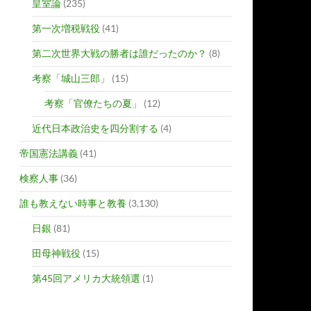
皇室論
(235)
第一次増税戦役
(41)
第二次世界大戦の勝者は誰だったのか？
(8)
考察「城山三郎」
(15)
考察「官僚たちの夏」
(12)
近代日本政治史を四分割する
(4)
帝国憲法講義
(41)
検察人事
(36)
誰も教えない時事と教養
(3,130)
日銀
(81)
田母神戦役
(15)
第45回アメリカ大統領選
(1)