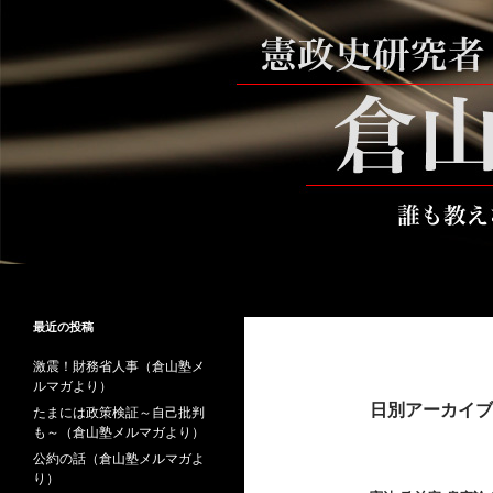
コ
ン
テ
ン
ツ
へ
ス
キ
ッ
プ
検
倉山満公式サイト
索
倉山満の砦～誰も教えない時事と教
最近の投稿
養
激震！財務省人事（倉山塾メ
ルマガより）
日別アーカイブ: 
たまには政策検証～自己批判
も～（倉山塾メルマガより）
公約の話（倉山塾メルマガよ
り）