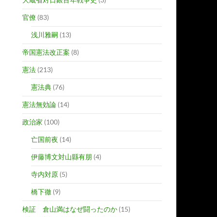
官僚
(83)
浅川雅嗣
(13)
帝国憲法改正案
(8)
憲法
(213)
憲法典
(76)
憲法無効論
(14)
政治家
(100)
亡国前夜
(14)
伊藤博文対山縣有朋
(4)
寺内対原
(5)
橋下徹
(9)
検証 倉山満はなぜ闘ったのか
(15)