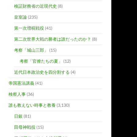
検証財務省の近現代史
(8)
皇室論
(235)
第一次増税戦役
(41)
第二次世界大戦の勝者は誰だったのか？
(8)
考察「城山三郎」
(15)
考察「官僚たちの夏」
(12)
近代日本政治史を四分割する
(4)
帝国憲法講義
(41)
検察人事
(36)
誰も教えない時事と教養
(3,130)
日銀
(81)
田母神戦役
(15)