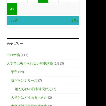
31
« 2月
4月 »
カテゴリー
コロナ禍
(114)
大学では教えられない歴史講義
(1,813)
呆守
(19)
嘘だらけシリーズ
(7)
嘘だらけの日米近現代史
(7)
大学とはどうあるべきか
(2)
大蔵省対日銀百年戦争史
(3)