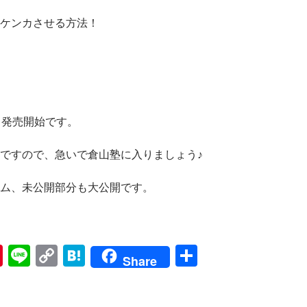
ケンカさせる方法！
ら発売開始です。
ですので、急いで倉山塾に入りましょう♪
ム、未公開部分も大公開です。
Pi
Li
C
H
共
Share
nt
n
o
at
有
er
e
p
e