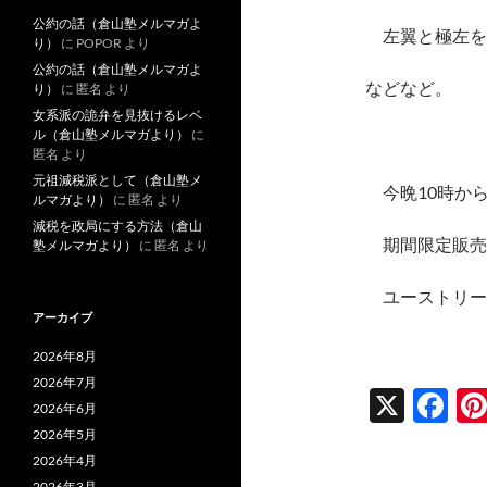
公約の話（倉山塾メルマガよ
左翼と極左を
り）
に
POPOR
より
公約の話（倉山塾メルマガよ
などなど。
り）
に
匿名
より
女系派の詭弁を見抜けるレベ
ル（倉山塾メルマガより）
に
匿名
より
元祖減税派として（倉山塾メ
今晩10時か
ルマガより）
に
匿名
より
減税を政局にする方法（倉山
期間限定販売
塾メルマガより）
に
匿名
より
ユーストリー
アーカイブ
2026年8月
2026年7月
X
F
2026年6月
ac
2026年5月
2026年4月
e
2026年3月