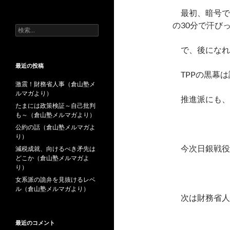
去
最初、暗号で
の
投
の30分で汗び
検
稿
索:
で、後になれ
最近の投稿
TPPの黒幕は
激震！財務省人事（倉山塾メ
ルマガより）
推進派にも、
たまには政策検証～自己批判
も～（倉山塾メルマガより）
公約の話（倉山塾メルマガよ
り）
今次日銀戦役
減税成就、向けるべき矛先は
どこか（倉山塾メルマガよ
り）
女系派の詭弁を見抜けるレベ
ル（倉山塾メルマガより）
次は財務省人
最近のコメント