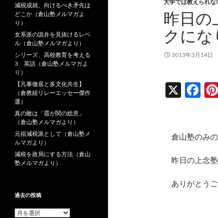
大学では教えられな
減税成就、向けるべき矛先は
昨日の
どこか（倉山塾メルマガよ
り）
クにな
女系派の詭弁を見抜けるレベ
ル（倉山塾メルマガより）
シリーズ、高校教育を考える
2013年3月14日
3 英語（倉山塾メルマガよ
り）
【凡事徹底と多文化共生】
X
F
（倉教組リレーエッセー傑作
ac
選）
真の敵は「霞が関の総意」
e
（倉山塾メルマガより）
b
元祖減税派として（倉山塾メ
倉山塾のみの
ルマガより）
o
減税を政局にする方法（倉山
昨日の上念塾
o
塾メルマガより）
k
ありがとうご
過去の投稿
過