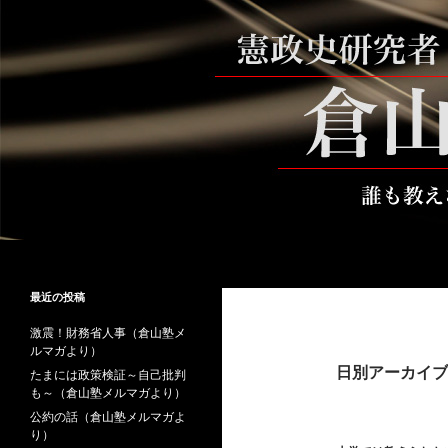
コ
ン
テ
ン
ツ
へ
ス
キ
ッ
プ
検
倉山満公式サイト
索
倉山満の砦～誰も教えない時事と教
最近の投稿
養
激震！財務省人事（倉山塾メ
ルマガより）
日別アーカイブ: 
たまには政策検証～自己批判
も～（倉山塾メルマガより）
公約の話（倉山塾メルマガよ
り）