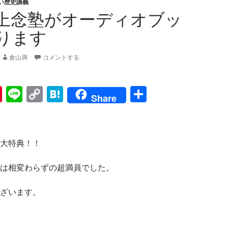
い歴史講義
上念塾がオーディオブッ
ります
倉山満
コメントする
Pi
Li
C
H
共
Share
nt
n
o
at
有
er
e
p
e
es
y
n
大特典！！
t
Li
a
は相変わらずの超満員でした。
n
k
ざいます。