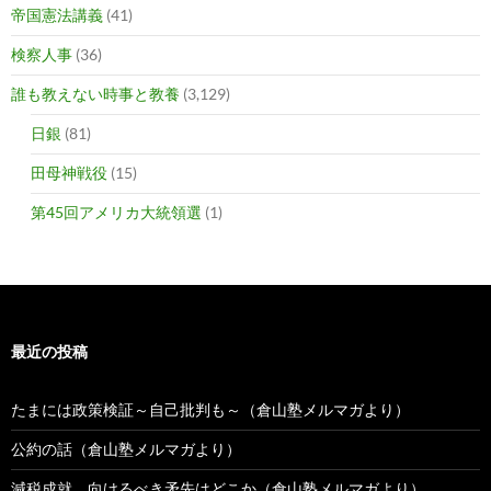
帝国憲法講義
(41)
検察人事
(36)
誰も教えない時事と教養
(3,129)
日銀
(81)
田母神戦役
(15)
第45回アメリカ大統領選
(1)
最近の投稿
たまには政策検証～自己批判も～（倉山塾メルマガより）
公約の話（倉山塾メルマガより）
減税成就、向けるべき矛先はどこか（倉山塾メルマガより）