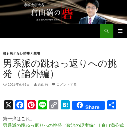
コ
ン
テ
ン
検
ツ
倉山満公式サイト
索
へ
メインメ
ス
ニュー
キ
誰も教えない時事と教養
ッ
男系派の跳ねっ返りへの挑
プ
発（論外編）
2026年6月8日
倉山満
コメントする
X
F
Pi
Li
C
H
共
Share
ac
nt
n
o
at
有
第一弾はこれ。
e
er
e
p
e
男系派の跳ねっ返りへの挑発（政治の現実編） | 倉山満公式