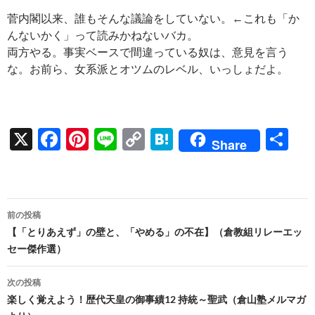
菅内閣以来、誰もそんな議論をしていない。←これも「か
んないかく」って読みかねないバカ。
両方やる。事実ベースで間違っている奴は、意見を言う
な。お前ら、女系派とオツムのレベル、いっしょだよ。
X
F
Pi
Li
C
H
共
Share
ac
nt
n
o
at
有
e
er
e
p
e
b
es
y
n
投
前の投稿
o
t
Li
a
稿
【「とりあえず」の壁と、「やめる」の不在】（倉教組リレーエッ
o
n
セー傑作選）
ナ
k
k
ビ
次の投稿
楽しく覚えよう！歴代天皇の御事績12 持統～聖武（倉山塾メルマガ
ゲ