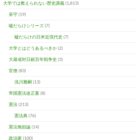
大学では教えられない歴史講義
(1,813)
呆守
(19)
嘘だらけシリーズ
(7)
嘘だらけの日米近現代史
(7)
大学とはどうあるべきか
(2)
大蔵省対日銀百年戦争史
(3)
官僚
(83)
浅川雅嗣
(13)
帝国憲法改正案
(8)
憲法
(213)
憲法典
(76)
憲法無効論
(14)
政治家
(100)