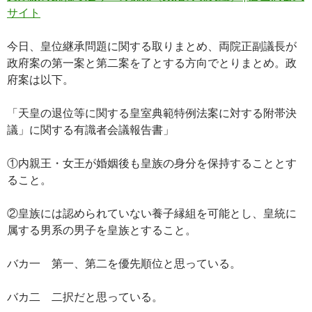
b
es
y
n
サイト
o
t
Li
a
今日、皇位継承問題に関する取りまとめ、両院正副議長が
o
n
政府案の第一案と第二案を了とする方向でとりまとめ。政
k
k
府案は以下。
「天皇の退位等に関する皇室典範特例法案に対する附帯決
議」に関する有識者会議報告書」
①内親王・女王が婚姻後も皇族の身分を保持することとす
ること。
②皇族には認められていない養子縁組を可能とし、皇統に
属する男系の男子を皇族とすること。
バカ一 第一、第二を優先順位と思っている。
バカ二 二択だと思っている。