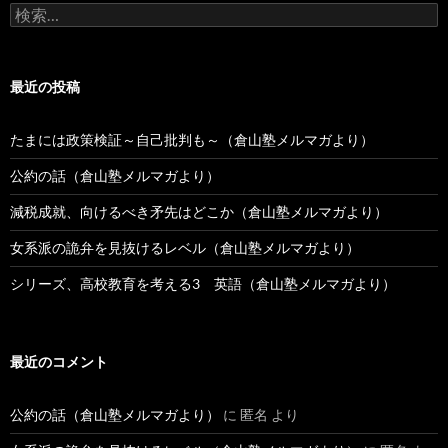
検
稿
索:
最近の投稿
たまには政策検証～自己批判も～（倉山塾メルマガより）
公約の話（倉山塾メルマガより）
減税成就、向けるべき矛先はどこか（倉山塾メルマガより）
女系派の詭弁を見抜けるレベル（倉山塾メルマガより）
シリーズ、高校教育を考える3 英語（倉山塾メルマガより）
最近のコメント
公約の話（倉山塾メルマガより）
に
匿名
より