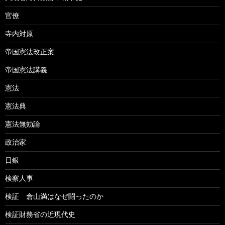
官僚
寺内対原
帝国憲法改正案
帝国憲法講義
憲法
憲法典
憲法無効論
政治家
日銀
検察人事
検証 倉山満はなぜ闘ったのか
検証財務省の近現代史