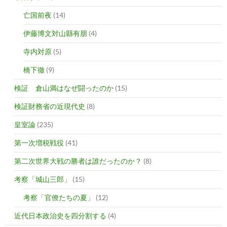
亡国前夜
(14)
伊藤博文対山縣有朋
(4)
寺内対原
(5)
橋下徹
(9)
検証 倉山満はなぜ闘ったのか
(15)
検証財務省の近現代史
(8)
皇室論
(235)
第一次増税戦役
(41)
第二次世界大戦の勝者は誰だったのか？
(8)
考察「城山三郎」
(15)
考察「官僚たちの夏」
(12)
近代日本政治史を四分割する
(4)