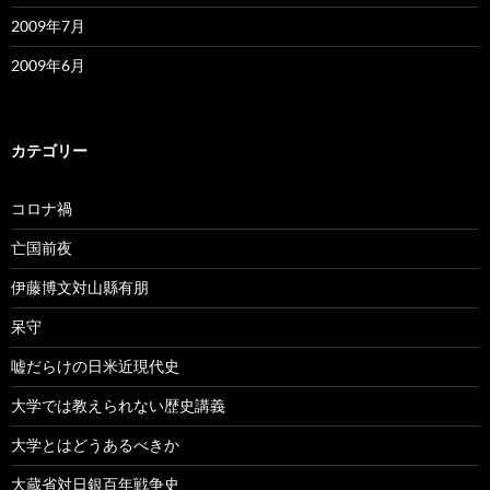
2009年7月
2009年6月
カテゴリー
コロナ禍
亡国前夜
伊藤博文対山縣有朋
呆守
嘘だらけの日米近現代史
大学では教えられない歴史講義
大学とはどうあるべきか
大蔵省対日銀百年戦争史