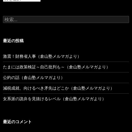
去
の
投
検
稿
索:
最近の投稿
激震！財務省人事（倉山塾メルマガより）
たまには政策検証～自己批判も～（倉山塾メルマガより）
公約の話（倉山塾メルマガより）
減税成就、向けるべき矛先はどこか（倉山塾メルマガより）
女系派の詭弁を見抜けるレベル（倉山塾メルマガより）
最近のコメント