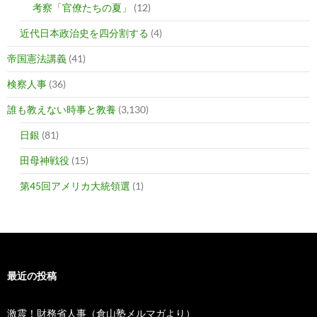
考察「官僚たちの夏」
(12)
近代日本政治史を四分割する
(4)
帝国憲法講義
(41)
検察人事
(36)
誰も教えない時事と教養
(3,130)
日銀
(81)
田母神戦役
(15)
第45回アメリカ大統領選
(1)
最近の投稿
激震！財務省人事（倉山塾メルマガより）