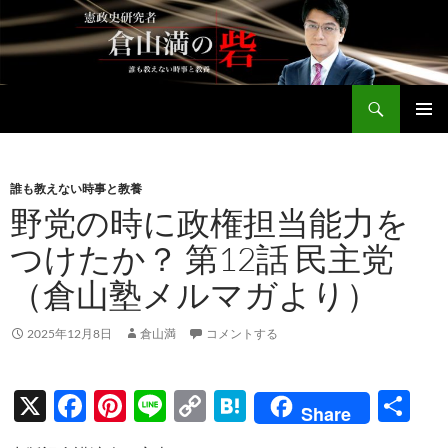
コ
ン
テ
ン
検
ツ
倉山満公式サイト
索
へ
メインメ
ス
ニュー
キ
誰も教えない時事と教養
ッ
野党の時に政権担当能力を
プ
つけたか？ 第12話 民主党
（倉山塾メルマガより）
2025年12月8日
倉山満
コメントする
X
F
Pi
Li
C
H
共
Share
ac
nt
n
o
at
有