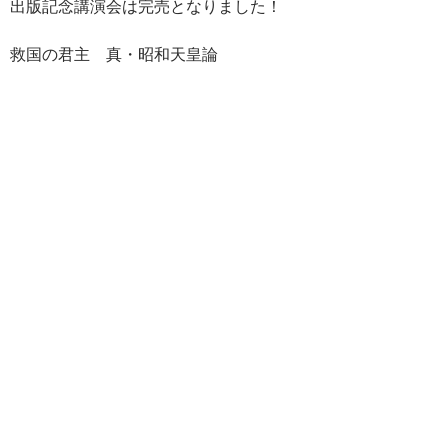
出版記念講演会は完売となりました！
e
er
e
p
e
b
es
y
n
救国の君主 真・昭和天皇論
o
t
Li
a
o
n
k
k