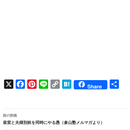
X
F
Pi
Li
C
H
共
Share
ac
nt
n
o
at
有
e
er
e
p
e
b
es
y
n
投
前の投稿
o
t
Li
a
稿
皇室と夫婦別姓を同時にやる愚（倉山塾メルマガより）