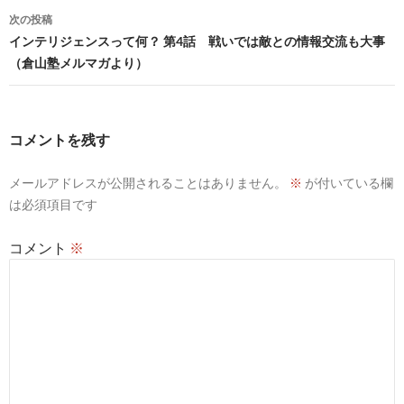
o
n
ナ
次の投稿
k
k
ビ
インテリジェンスって何？ 第4話 戦いでは敵との情報交流も大事
（倉山塾メルマガより）
ゲ
ー
シ
コメントを残す
ョ
メールアドレスが公開されることはありません。
※
が付いている欄
ン
は必須項目です
コメント
※