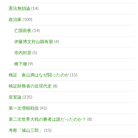
憲法無効論
(14)
政治家
(100)
亡国前夜
(14)
伊藤博文対山縣有朋
(4)
寺内対原
(5)
橋下徹
(9)
検証 倉山満はなぜ闘ったのか
(15)
検証財務省の近現代史
(8)
皇室論
(235)
第一次増税戦役
(41)
第二次世界大戦の勝者は誰だったのか？
(8)
考察「城山三郎」
(15)