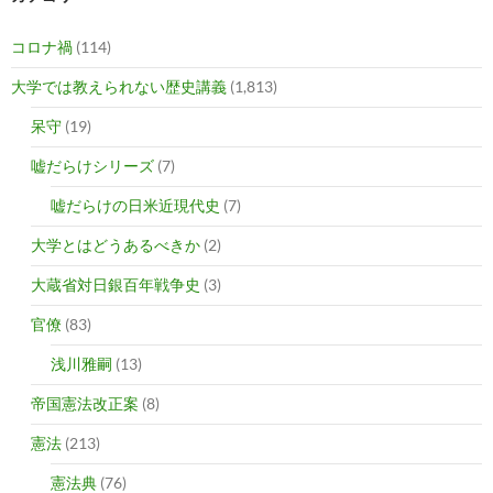
コロナ禍
(114)
大学では教えられない歴史講義
(1,813)
呆守
(19)
嘘だらけシリーズ
(7)
嘘だらけの日米近現代史
(7)
大学とはどうあるべきか
(2)
大蔵省対日銀百年戦争史
(3)
官僚
(83)
浅川雅嗣
(13)
帝国憲法改正案
(8)
憲法
(213)
憲法典
(76)