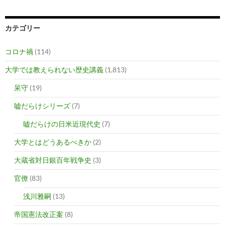
カテゴリー
コロナ禍
(114)
大学では教えられない歴史講義
(1,813)
呆守
(19)
嘘だらけシリーズ
(7)
嘘だらけの日米近現代史
(7)
大学とはどうあるべきか
(2)
大蔵省対日銀百年戦争史
(3)
官僚
(83)
浅川雅嗣
(13)
帝国憲法改正案
(8)