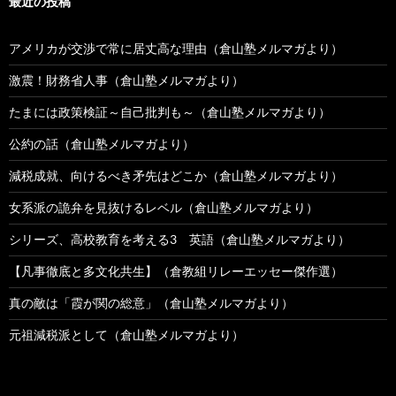
最近の投稿
アメリカが交渉で常に居丈高な理由（倉山塾メルマガより）
激震！財務省人事（倉山塾メルマガより）
たまには政策検証～自己批判も～（倉山塾メルマガより）
公約の話（倉山塾メルマガより）
減税成就、向けるべき矛先はどこか（倉山塾メルマガより）
女系派の詭弁を見抜けるレベル（倉山塾メルマガより）
シリーズ、高校教育を考える3 英語（倉山塾メルマガより）
【凡事徹底と多文化共生】（倉教組リレーエッセー傑作選）
真の敵は「霞が関の総意」（倉山塾メルマガより）
元祖減税派として（倉山塾メルマガより）