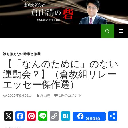
コ
ン
テ
ン
検
ツ
倉山満公式サイト
索
へ
メインメ
ス
ニュー
キ
誰も教えない時事と教養
ッ
【「なんのために」のない
プ
運動会？】（倉教組リレー
エッセー傑作選）
2025年8月31日
倉山満
1件のコメント
X
F
Pi
Li
C
H
共
Share
ac
nt
n
o
at
有