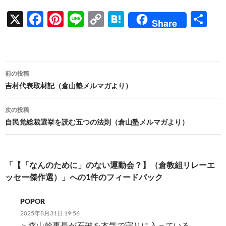
X
F
Pi
Li
C
H
共
Share
ac
nt
n
o
at
有
e
er
e
p
e
b
es
y
n
投
前の投稿
o
t
Li
a
稿
吉村代表取材記（倉山塾メルマガより）
o
n
ナ
次の投稿
k
k
ビ
自民党総裁選挙を読む五つの法則（倉山塾メルマガより）
ゲ
ー
「【「なんのために」のない運動会？】（倉教組リレーエ
シ
ッセー傑作選）」への1件のフィードバック
ョ
POPOR
ン
2025年8月31日 19:56
＞森山幹事長が石破を本気で守りに入っている