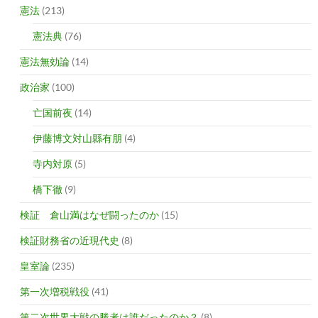
憲法
(213)
憲法典
(76)
憲法無効論
(14)
政治家
(100)
亡国前夜
(14)
伊藤博文対山縣有朋
(4)
寺内対原
(5)
橋下徹
(9)
検証 倉山満はなぜ闘ったのか
(15)
検証財務省の近現代史
(8)
皇室論
(235)
第一次増税戦役
(41)
第二次世界大戦の勝者は誰だったのか？
(8)