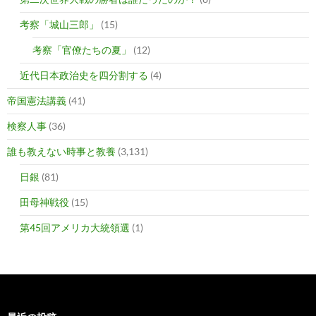
考察「城山三郎」
(15)
考察「官僚たちの夏」
(12)
近代日本政治史を四分割する
(4)
帝国憲法講義
(41)
検察人事
(36)
誰も教えない時事と教養
(3,131)
日銀
(81)
田母神戦役
(15)
第45回アメリカ大統領選
(1)