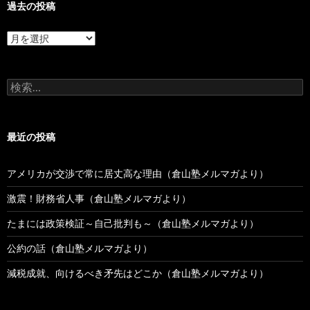
過去の投稿
過
去
の
投
検
稿
索:
最近の投稿
アメリカが交渉で常に居丈高な理由（倉山塾メルマガより）
激震！財務省人事（倉山塾メルマガより）
たまには政策検証～自己批判も～（倉山塾メルマガより）
公約の話（倉山塾メルマガより）
減税成就、向けるべき矛先はどこか（倉山塾メルマガより）