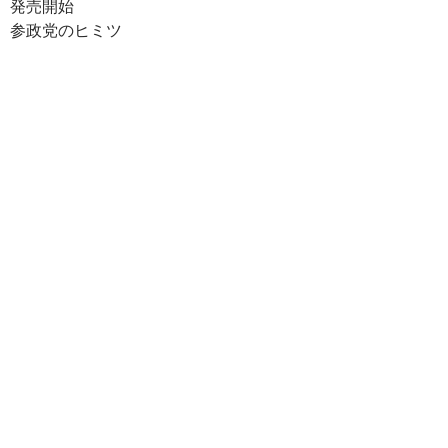
発売開始
e
er
e
p
e
参政党のヒミツ
b
es
y
n
o
t
Li
a
o
n
k
k