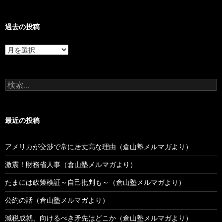
過去の投稿
過
去
の
投
検
稿
索:
最近の投稿
アメリカが交渉で常に居丈高な理由（倉山塾メルマガより）
激震！財務省人事（倉山塾メルマガより）
たまには政策検証～自己批判も～（倉山塾メルマガより）
公約の話（倉山塾メルマガより）
減税成就、向けるべき矛先はどこか（倉山塾メルマガより）