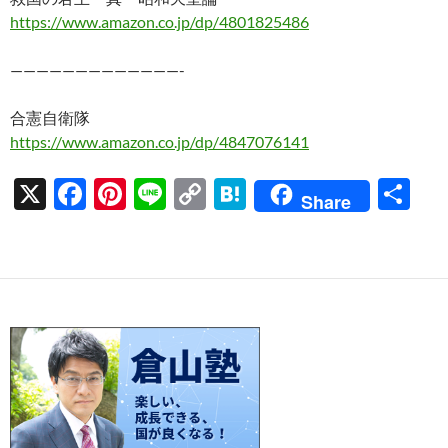
https://www.amazon.co.jp/dp/4801825486
—————————————-
合憲自衛隊
https://www.amazon.co.jp/dp/4847076141
X
F
Pi
Li
C
H
共
Share
ac
nt
n
o
at
有
e
er
e
p
e
b
es
y
n
o
t
Li
a
o
n
k
k