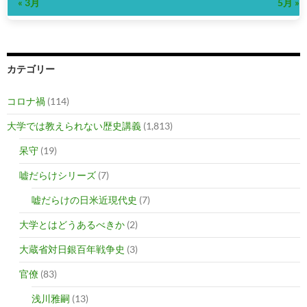
« 3月
5月 »
カテゴリー
コロナ禍
(114)
大学では教えられない歴史講義
(1,813)
呆守
(19)
嘘だらけシリーズ
(7)
嘘だらけの日米近現代史
(7)
大学とはどうあるべきか
(2)
大蔵省対日銀百年戦争史
(3)
官僚
(83)
浅川雅嗣
(13)