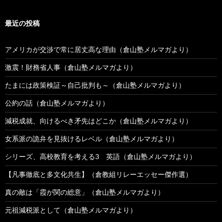
最近の投稿
アメリカが交渉で常に居丈高な理由（倉山塾メルマガより）
激震！財務省人事（倉山塾メルマガより）
たまには政策検証～自己批判も～（倉山塾メルマガより）
公約の話（倉山塾メルマガより）
減税成就、向けるべき矛先はどこか（倉山塾メルマガより）
女系派の詭弁を見抜けるレベル（倉山塾メルマガより）
シリーズ、高校教育を考える3 英語（倉山塾メルマガより）
【凡事徹底と多文化共生】（倉教組リレーエッセー傑作選）
真の敵は「霞が関の総意」（倉山塾メルマガより）
元祖減税派として（倉山塾メルマガより）