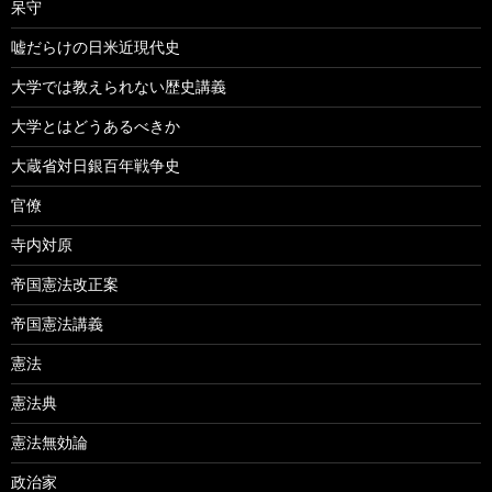
呆守
嘘だらけの日米近現代史
大学では教えられない歴史講義
大学とはどうあるべきか
大蔵省対日銀百年戦争史
官僚
寺内対原
帝国憲法改正案
帝国憲法講義
憲法
憲法典
憲法無効論
政治家