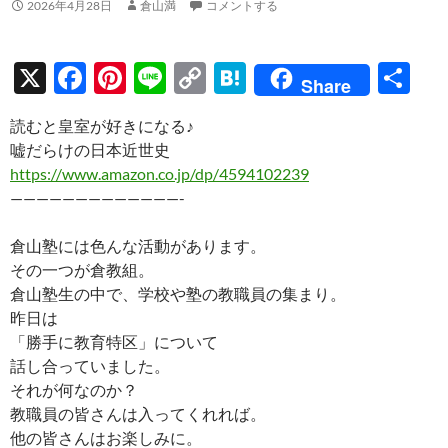
2026年4月28日
倉山満
コメントする
X
F
Pi
Li
C
H
共
Share
ac
nt
n
o
at
有
読むと皇室が好きになる♪
e
er
e
p
e
嘘だらけの日本近世史
b
es
y
n
https://www.amazon.co.jp/dp/4594102239
o
t
Li
a
—————————————-
o
n
倉山塾には色んな活動があります。
k
k
その一つが倉教組。
倉山塾生の中で、学校や塾の教職員の集まり。
昨日は
「勝手に教育特区」について
話し合っていました。
それが何なのか？
教職員の皆さんは入ってくれれば。
他の皆さんはお楽しみに。