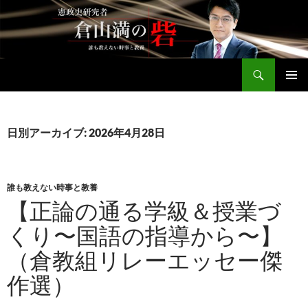
コ
ン
テ
ン
検
ツ
倉山満公式サイト
索
へ
メインメ
ス
ニュー
キ
日別アーカイブ: 2026年4月28日
ッ
プ
誰も教えない時事と教養
【正論の通る学級＆授業づ
くり〜国語の指導から〜】
（倉教組リレーエッセー傑
作選）