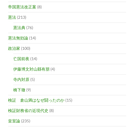
帝国憲法改正案
(8)
憲法
(213)
憲法典
(76)
憲法無効論
(14)
政治家
(100)
亡国前夜
(14)
伊藤博文対山縣有朋
(4)
寺内対原
(5)
橋下徹
(9)
検証 倉山満はなぜ闘ったのか
(15)
検証財務省の近現代史
(8)
皇室論
(235)