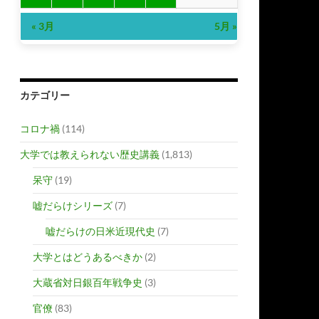
« 3月
5月 »
カテゴリー
コロナ禍
(114)
大学では教えられない歴史講義
(1,813)
呆守
(19)
嘘だらけシリーズ
(7)
嘘だらけの日米近現代史
(7)
大学とはどうあるべきか
(2)
大蔵省対日銀百年戦争史
(3)
官僚
(83)