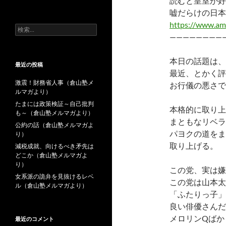
読むと皇室が好
去
嘘だらけの日本
の
投
https://www.am
検
稿
————————
索:
本日の話題は、
最近の投稿
最近、とかく評
激震！財務省人事（倉山塾メ
お行儀の悪さで
ルマガより）
たまには政策検証～自己批判
本格的に取り上
も～（倉山塾メルマガより）
まともなリベラ
公約の話（倉山塾メルマガよ
パヨクの道をま
り）
取り上げる。
減税成就、向けるべき矛先は
どこか（倉山塾メルマガよ
り）
この党、実は嫌
女系派の詭弁を見抜けるレベ
この党は山本太
ル（倉山塾メルマガより）
「ふたりっ子」
良い俳優さんだ
メロリンQばか
最近のコメント