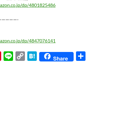
azon.co.jp/dp/4801825486
—————-
azon.co.jp/dp/4847076141
Pi
Li
C
H
共
Share
nt
n
o
at
有
er
e
p
e
es
y
n
t
Li
a
n
k