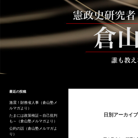
コ
ン
テ
ン
ツ
へ
ス
キ
ッ
プ
検
倉山満公式サイト
索
倉山満の砦～誰も教えない時事と教
最近の投稿
養
激震！財務省人事（倉山塾メ
ルマガより）
日別アーカイブ: 
たまには政策検証～自己批判
も～（倉山塾メルマガより）
公約の話（倉山塾メルマガよ
り）