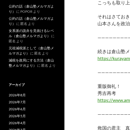
こっちも取り上
公約の話（倉山塾メルマガよ
り）
に
POPOR
より
それはさておき
公約の話（倉山塾メルマガよ
山本さんを政治
り）
に
匿名
より
女系派の詭弁を見抜けるレベ
ル（倉山塾メルマガより）
に
————————
匿名
より
元祖減税派として（倉山塾メ
続きは倉山塾メ
ルマガより）
に
匿名
より
https://kurayam
減税を政局にする方法（倉山
塾メルマガより）
に
匿名
より
————————
アーカイブ
重版御礼！
秀吉再考
2026年8月
https://www.am
2026年7月
2026年6月
————————
2026年5月
2026年4月
救国の君主 真
2026年3月