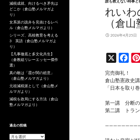
誰も教えない時事と
減税成就、向けるべき矛先は
れいわ
どこか（倉山塾メルマガよ
り）
（倉山
女系派の詭弁を見抜けるレベ
ル（倉山塾メルマガより）
シリーズ、高校教育を考える
2026年4月25日
3 英語（倉山塾メルマガよ
り）
【凡事徹底と多文化共生】
X
F
（倉教組リレーエッセー傑作
ac
選）
完売御礼！
真の敵は「霞が関の総意」
e
（倉山塾メルマガより）
倉山塾憲政史講
b
元祖減税派として（倉山塾メ
「日本を取り巻
ルマガより）
o
減税を政局にする方法（倉山
第一講 分断の
o
塾メルマガより）
第二講 トラン
k
————————
過去の投稿
過