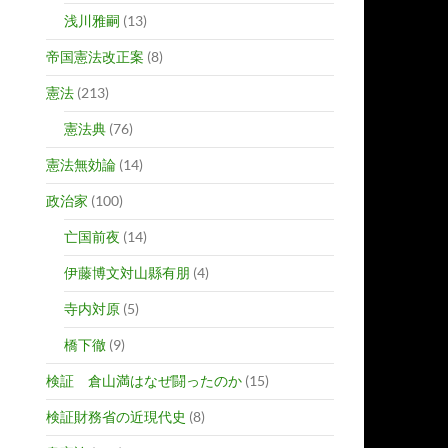
浅川雅嗣
(13)
帝国憲法改正案
(8)
憲法
(213)
憲法典
(76)
憲法無効論
(14)
政治家
(100)
亡国前夜
(14)
伊藤博文対山縣有朋
(4)
寺内対原
(5)
橋下徹
(9)
検証 倉山満はなぜ闘ったのか
(15)
検証財務省の近現代史
(8)