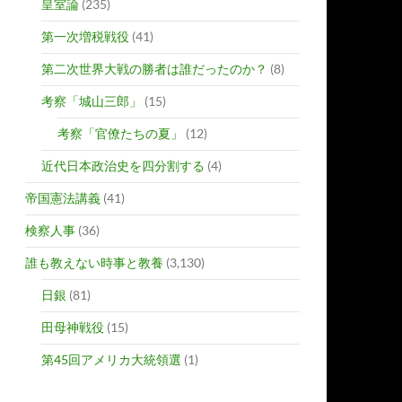
皇室論
(235)
第一次増税戦役
(41)
第二次世界大戦の勝者は誰だったのか？
(8)
考察「城山三郎」
(15)
考察「官僚たちの夏」
(12)
近代日本政治史を四分割する
(4)
帝国憲法講義
(41)
検察人事
(36)
誰も教えない時事と教養
(3,130)
日銀
(81)
田母神戦役
(15)
第45回アメリカ大統領選
(1)