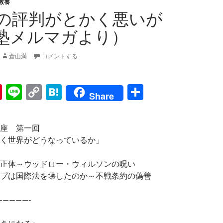
教養
の評判がとかく悪いが
塾メルマガより）
倉山満
コメントする
Pi
Li
C
H
共
Share
nt
n
o
at
有
er
e
p
e
座 第一回
es
y
n
く世界がどうなっているか」
t
Li
a
正体～ウッドロー・ウィルソンの呪い
n
プは国際法を壊したのか～不戦条約の偽善
k
—————-