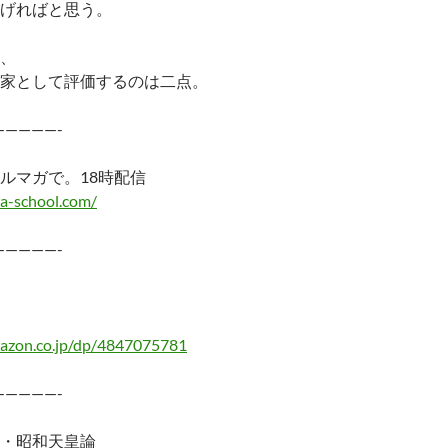
げればと思う。
、
家として評価するのは二点。
—————-
ルマガで。18時配信
a-school.com/
—————-
azon.co.jp/dp/4847075781
—————-
・昭和天皇論