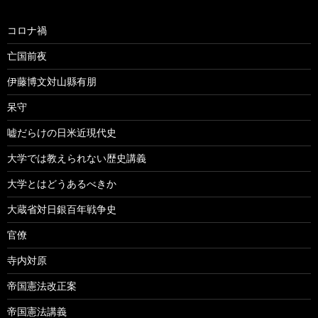
コロナ禍
亡国前夜
伊藤博文対山縣有朋
呆守
嘘だらけの日米近現代史
大学では教えられない歴史講義
大学とはどうあるべきか
大蔵省対日銀百年戦争史
官僚
寺内対原
帝国憲法改正案
帝国憲法講義