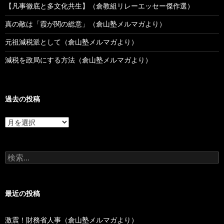
【凡事徹底と多文化共生】（倉教組リレーエッセー傑作選）
真の敵は「霞が関の総意」（倉山塾メルマガより）
元祖減税派として（倉山塾メルマガより）
減税を政局にする方法（倉山塾メルマガより）
過去の投稿
過
去
の
投
検
稿
索:
最近の投稿
激震！財務省人事（倉山塾メルマガより）