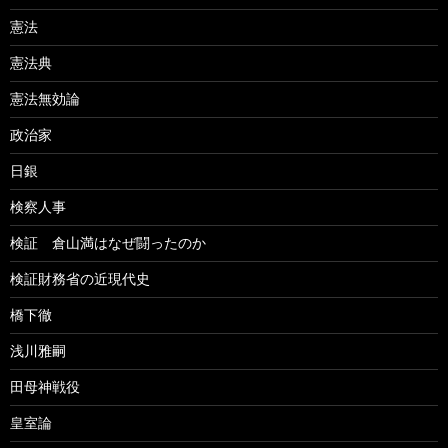
憲法
憲法典
憲法無効論
政治家
日銀
検察人事
検証 倉山満はなぜ闘ったのか
検証財務省の近現代史
橋下徹
浅川雅嗣
田母神戦役
皇室論