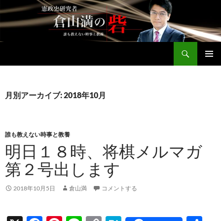
コ
ン
テ
ン
検
ツ
倉山満公式サイト
索
へ
メインメ
ス
ニュー
キ
月別アーカイブ: 2018年10月
ッ
プ
誰も教えない時事と教養
明日１８時、将棋メルマガ
第２号出します
2018年10月5日
倉山満
コメントする