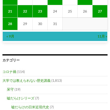
21
22
23
24
25
26
27
28
29
30
31
« 9月
11月 »
カテゴリー
コロナ禍
(114)
大学では教えられない歴史講義
(1,813)
呆守
(19)
嘘だらけシリーズ
(7)
嘘だらけの日米近現代史
(7)