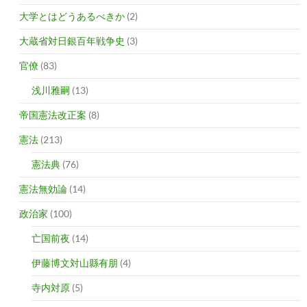
大学とはどうあるべきか
(2)
大蔵省対日銀百年戦争史
(3)
官僚
(83)
浅川雅嗣
(13)
帝国憲法改正案
(8)
憲法
(213)
憲法典
(76)
憲法無効論
(14)
政治家
(100)
亡国前夜
(14)
伊藤博文対山縣有朋
(4)
寺内対原
(5)