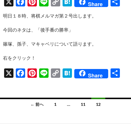
X
F
Pi
Li
C
H
共
Share
ac
nt
n
o
at
有
明日１８時、将棋メルマガ第２号出します。
e
er
e
p
e
b
es
y
n
今回のネタは、「後手番の勝率」
o
t
Li
a
篠塚、孫子、マキャベリについて語ります。
o
n
k
k
右をクリック！
X
F
Pi
Li
C
H
共
Share
ac
nt
n
o
at
有
e
er
e
p
e
b
es
y
n
投
← 前へ
1
…
11
12
o
t
Li
a
稿
o
n
ナ
k
k