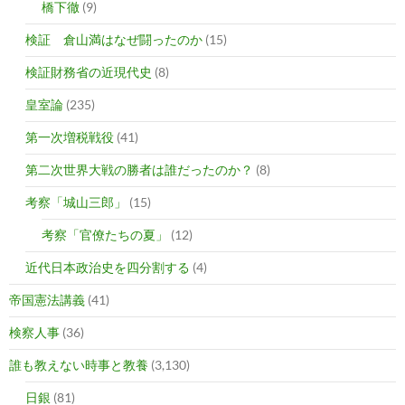
橋下徹
(9)
検証 倉山満はなぜ闘ったのか
(15)
検証財務省の近現代史
(8)
皇室論
(235)
第一次増税戦役
(41)
第二次世界大戦の勝者は誰だったのか？
(8)
考察「城山三郎」
(15)
考察「官僚たちの夏」
(12)
近代日本政治史を四分割する
(4)
帝国憲法講義
(41)
検察人事
(36)
誰も教えない時事と教養
(3,130)
日銀
(81)