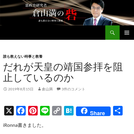
コ
ン
テ
ン
検
ツ
倉山満公式サイト
索
へ
メインメ
ス
ニュー
キ
誰も教えない時事と教養
ッ
だれが天皇の靖国参拝を阻
プ
止しているのか
2019年8月15日
倉山満
3件のコメント
X
F
Pi
Li
C
H
共
Share
ac
nt
n
o
at
有
iRonna書きました。
e
er
e
p
e