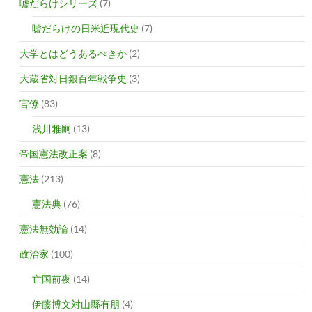
嘘だらけシリーズ
(7)
嘘だらけの日米近現代史
(7)
大学とはどうあるべきか
(2)
大蔵省対日銀百年戦争史
(3)
官僚
(83)
浅川雅嗣
(13)
帝国憲法改正案
(8)
憲法
(213)
憲法典
(76)
憲法無効論
(14)
政治家
(100)
亡国前夜
(14)
伊藤博文対山縣有朋
(4)