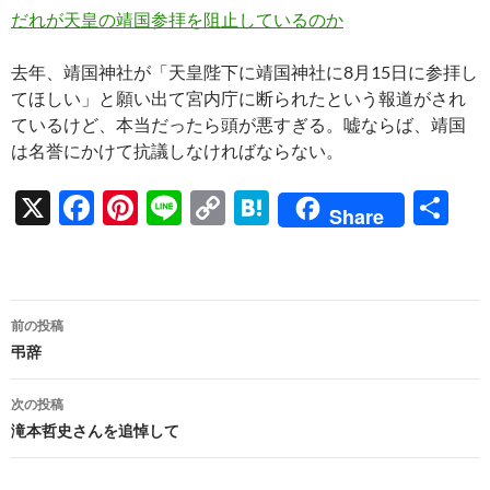
b
es
y
n
だれが天皇の靖国参拝を阻止しているのか
o
t
Li
a
去年、靖国神社が「天皇陛下に靖国神社に8月15日に参拝し
o
n
てほしい」と願い出て宮内庁に断られたという報道がされ
k
k
ているけど、本当だったら頭が悪すぎる。嘘ならば、靖国
は名誉にかけて抗議しなければならない。
X
F
Pi
Li
C
H
共
Share
ac
nt
n
o
at
有
e
er
e
p
e
b
es
y
n
投
前の投稿
o
t
Li
a
稿
弔辞
o
n
ナ
次の投稿
k
k
ビ
滝本哲史さんを追悼して
ゲ