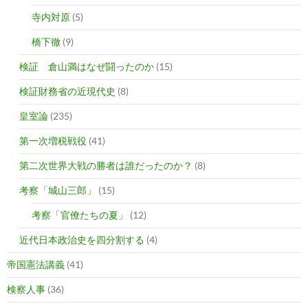
寺内対原
(5)
橋下徹
(9)
検証 倉山満はなぜ闘ったのか
(15)
検証財務省の近現代史
(8)
皇室論
(235)
第一次増税戦役
(41)
第二次世界大戦の勝者は誰だったのか？
(8)
考察「城山三郎」
(15)
考察「官僚たちの夏」
(12)
近代日本政治史を四分割する
(4)
帝国憲法講義
(41)
検察人事
(36)