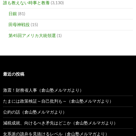
誰も教えない時事と教養
(3,130)
日銀
(81)
田母神戦役
(15)
第45回アメリカ大統領選
(1)
最近の投稿
激震！財務省人事（倉山塾メルマガより）
たまには政策検証～自己批判も～（倉山塾メルマガより）
公約の話（倉山塾メルマガより）
減税成就、向けるべき矛先はどこか（倉山塾メルマガより）
女系派の詭弁を見抜けるレベル（倉山塾メルマガより）