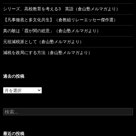
シリーズ、高校教育を考える3 英語（倉山塾メルマガより）
【凡事徹底と多文化共生】（倉教組リレーエッセー傑作選）
真の敵は「霞が関の総意」（倉山塾メルマガより）
元祖減税派として（倉山塾メルマガより）
減税を政局にする方法（倉山塾メルマガより）
過去の投稿
過
去
の
投
検
稿
索:
最近の投稿