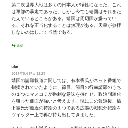
第二次世界大戦は多くの日本人が犠牲になった。これ
は軍部の暴走であった。しかし今でも靖国はそれをた
たえているところがある。靖国は周辺国が嫌ってい
る。それを正当化することは無理がある。天皇が参拝
しないのはしごく当然である。
返信
uke
2019年8月17日 12:23
靖国の請願報道に関しては、有本香氏がネット番組で
指摘されていたように、節目、節目の行幸請願のうち
の１つにマスコミが過剰な意味を持たせ、政治問題化
を狙った側面が強いと考えます。現にこの報道後、橋
下徹氏が最近の持論の１つである広義の戦犯分祀論を
ツイッター上で再び持ち出してきました。