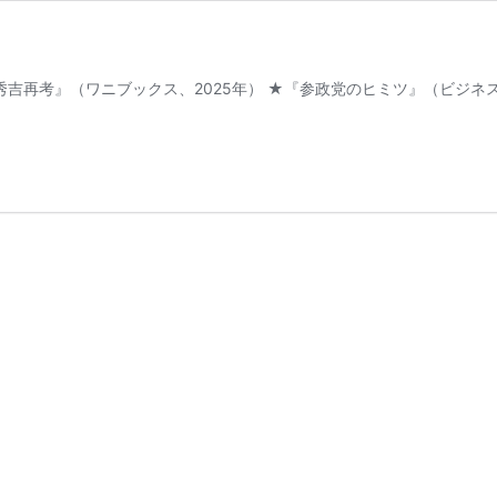
吉再考』（ワニブックス、2025年） ★『参政党のヒミツ』（ビジネス社