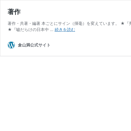
著作
著作・共著・編著 本ごとにサイン（揮毫）を変えています。 ★『秀
著
★『嘘だらけの日本中 …
続きを読む
作
倉山満公式サイト