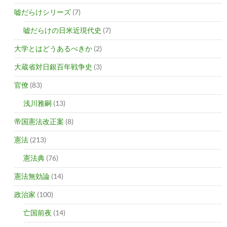
嘘だらけシリーズ
(7)
嘘だらけの日米近現代史
(7)
大学とはどうあるべきか
(2)
大蔵省対日銀百年戦争史
(3)
官僚
(83)
浅川雅嗣
(13)
帝国憲法改正案
(8)
憲法
(213)
憲法典
(76)
憲法無効論
(14)
政治家
(100)
亡国前夜
(14)