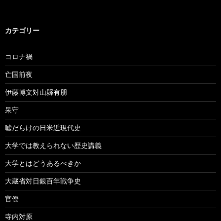
カテゴリー
コロナ禍
亡国前夜
伊藤博文対山縣有朋
呆守
嘘だらけの日米近現代史
大学では教えられない歴史講義
大学とはどうあるべきか
大蔵省対日銀百年戦争史
官僚
寺内対原