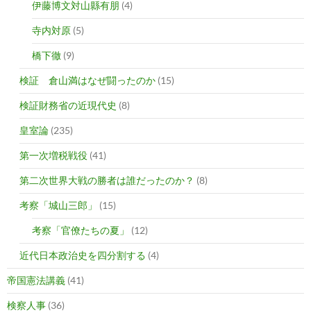
伊藤博文対山縣有朋
(4)
寺内対原
(5)
橋下徹
(9)
検証 倉山満はなぜ闘ったのか
(15)
検証財務省の近現代史
(8)
皇室論
(235)
第一次増税戦役
(41)
第二次世界大戦の勝者は誰だったのか？
(8)
考察「城山三郎」
(15)
考察「官僚たちの夏」
(12)
近代日本政治史を四分割する
(4)
帝国憲法講義
(41)
検察人事
(36)