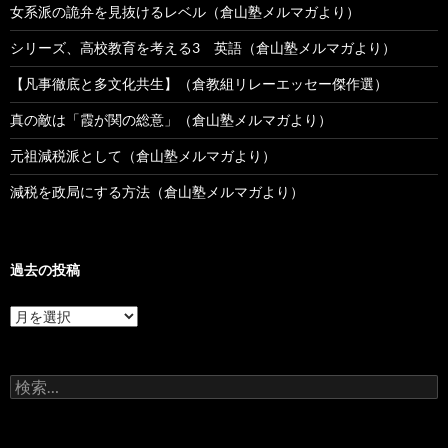
女系派の詭弁を見抜けるレベル（倉山塾メルマガより）
シリーズ、高校教育を考える3 英語（倉山塾メルマガより）
【凡事徹底と多文化共生】（倉教組リレーエッセー傑作選）
真の敵は「霞が関の総意」（倉山塾メルマガより）
元祖減税派として（倉山塾メルマガより）
減税を政局にする方法（倉山塾メルマガより）
過去の投稿
過
去
の
投
検
稿
索: