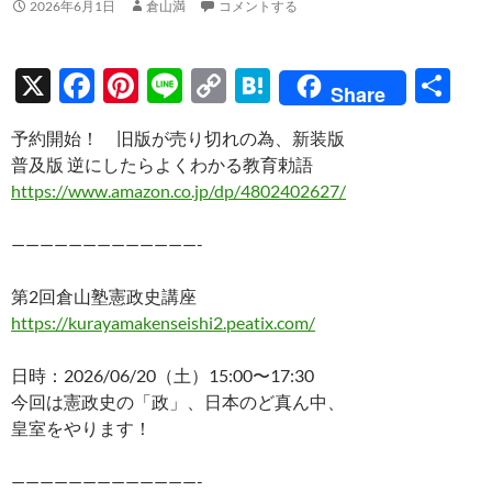
2026年6月1日
倉山満
コメントする
X
F
Pi
Li
C
H
共
Share
ac
nt
n
o
at
有
予約開始！ 旧版が売り切れの為、新装版
e
er
e
p
e
普及版 逆にしたらよくわかる教育勅語
b
es
y
n
https://www.amazon.co.jp/dp/4802402627/
o
t
Li
a
—————————————-
o
n
k
k
第2回倉山塾憲政史講座
https://kurayamakenseishi2.peatix.com/
日時：2026/06/20（土）15:00〜17:30
今回は憲政史の「政」、日本のど真ん中、
皇室をやります！
—————————————-