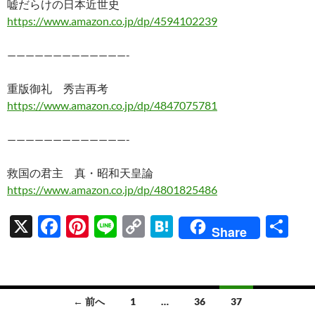
嘘だらけの日本近世史
https://www.amazon.co.jp/dp/4594102239
—————————————-
重版御礼 秀吉再考
https://www.amazon.co.jp/dp/4847075781
—————————————-
救国の君主 真・昭和天皇論
https://www.amazon.co.jp/dp/4801825486
X
F
Pi
Li
C
H
共
Share
ac
nt
n
o
at
有
e
er
e
p
e
b
es
y
n
投
← 前へ
1
…
36
37