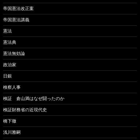
帝国憲法改正案
帝国憲法講義
憲法
憲法典
憲法無効論
政治家
日銀
検察人事
検証 倉山満はなぜ闘ったのか
検証財務省の近現代史
橋下徹
浅川雅嗣