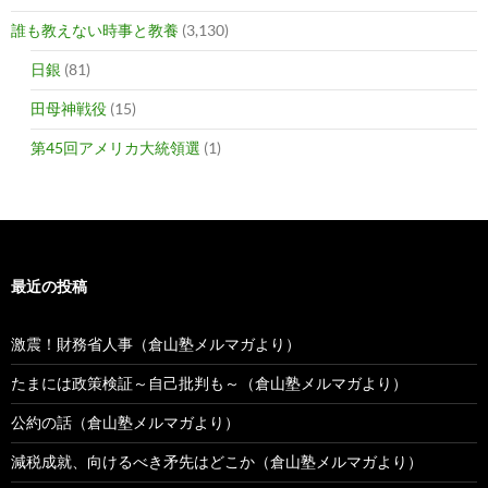
誰も教えない時事と教養
(3,130)
日銀
(81)
田母神戦役
(15)
第45回アメリカ大統領選
(1)
最近の投稿
激震！財務省人事（倉山塾メルマガより）
たまには政策検証～自己批判も～（倉山塾メルマガより）
公約の話（倉山塾メルマガより）
減税成就、向けるべき矛先はどこか（倉山塾メルマガより）