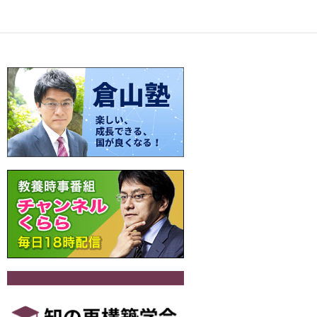
o
t
Li
a
稿
o
n
ナ
k
k
ビ
ゲ
ー
シ
ョ
ン