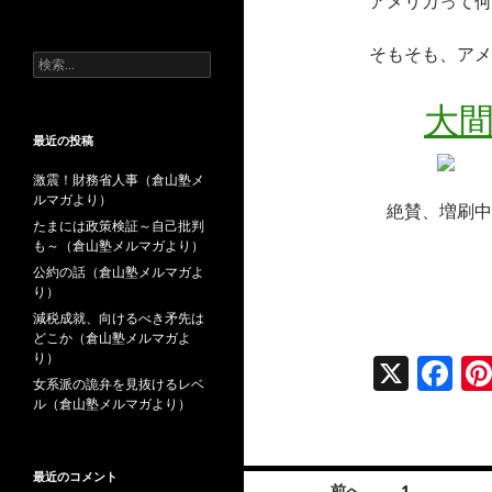
アメリカって何
去
の
投
そもそも、アメ
検
稿
索:
大
最近の投稿
激震！財務省人事（倉山塾メ
ルマガより）
絶賛、増刷中
たまには政策検証～自己批判
も～（倉山塾メルマガより）
公約の話（倉山塾メルマガよ
り）
減税成就、向けるべき矛先は
どこか（倉山塾メルマガよ
り）
X
F
女系派の詭弁を見抜けるレベ
ac
ル（倉山塾メルマガより）
e
b
最近のコメント
投
← 前へ
1
…