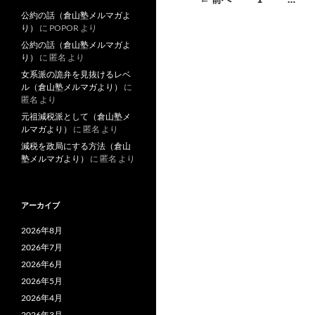
o
公約の話（倉山塾メルマガよ
稿
り）
に
POPOR
より
o
ナ
公約の話（倉山塾メルマガよ
k
り）
に
匿名
より
ビ
女系派の詭弁を見抜けるレベ
ル（倉山塾メルマガより）
に
ゲ
匿名
より
ー
元祖減税派として（倉山塾メ
ルマガより）
に
匿名
より
シ
減税を政局にする方法（倉山
塾メルマガより）
に
匿名
より
ョ
ン
アーカイブ
2026年8月
2026年7月
2026年6月
2026年5月
2026年4月
2026年3月