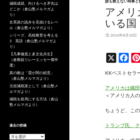
誰も教えない時事と
減税成就、向けるべき矛先は
アメリ
どこか（倉山塾メルマガよ
り）
いる国
女系派の詭弁を見抜けるレベ
ル（倉山塾メルマガより）
シリーズ、高校教育を考える
2016年8月10日
3 英語（倉山塾メルマガよ
り）
【凡事徹底と多文化共生】
X
F
（倉教組リレーエッセー傑作
ac
選）
KKベストセラー
真の敵は「霞が関の総意」
e
（倉山塾メルマガより）
b
元祖減税派として（倉山塾メ
アメリカは織田
ルマガより）
o
＜アメリカ人の
減税を政局にする方法（倉山
o
塾メルマガより）
ちょうど、この
k
トランプ氏、ク
過去の投稿
過