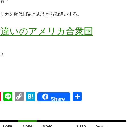
者？
リカを近代国家と思うから勘違いする。
間違いのアメリカ合衆国
！
Pi
Li
C
H
共
Share
nt
n
o
at
有
er
e
p
e
es
y
n
3,058
3,059
3,060
…
3,130
次へ →