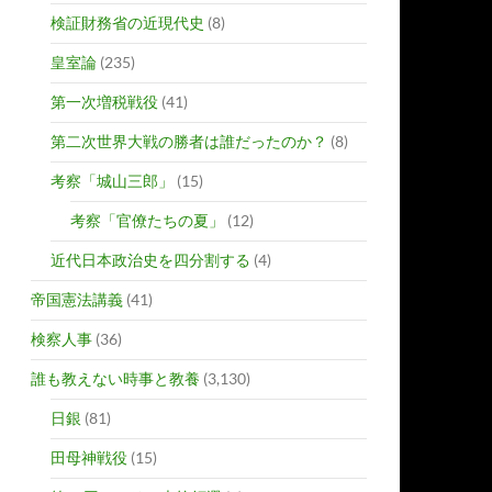
検証財務省の近現代史
(8)
皇室論
(235)
第一次増税戦役
(41)
第二次世界大戦の勝者は誰だったのか？
(8)
考察「城山三郎」
(15)
考察「官僚たちの夏」
(12)
近代日本政治史を四分割する
(4)
帝国憲法講義
(41)
検察人事
(36)
誰も教えない時事と教養
(3,130)
日銀
(81)
田母神戦役
(15)