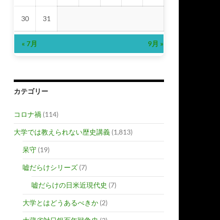
30
31
« 7月
9月 »
カテゴリー
コロナ禍
(114)
大学では教えられない歴史講義
(1,813)
呆守
(19)
嘘だらけシリーズ
(7)
嘘だらけの日米近現代史
(7)
大学とはどうあるべきか
(2)