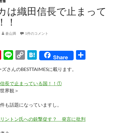
教養
カは織田信長で止まって
！！
倉山満
1件のコメント
Pi
Li
C
H
共
Share
nt
n
o
at
有
ズさんのBESTTAIMESに載ります。
er
e
p
e
es
y
n
信長で止まっている国！！①
t
Li
a
世界観＞
n
件も話題になっていますし。
k
リントン氏への銃撃促す？ 発言に批判