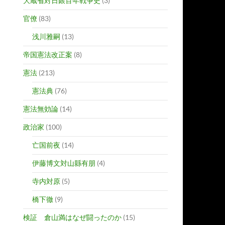
大蔵省対日銀百年戦争史
(3)
官僚
(83)
浅川雅嗣
(13)
帝国憲法改正案
(8)
憲法
(213)
憲法典
(76)
憲法無効論
(14)
政治家
(100)
亡国前夜
(14)
伊藤博文対山縣有朋
(4)
寺内対原
(5)
橋下徹
(9)
検証 倉山満はなぜ闘ったのか
(15)