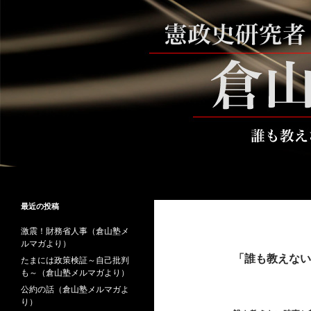
コ
ン
テ
ン
ツ
へ
ス
キ
ッ
プ
検
倉山満公式サイト
索
倉山満の砦～誰も教えない時事と教
最近の投稿
養
激震！財務省人事（倉山塾メ
ルマガより）
「誰も教えない
たまには政策検証～自己批判
も～（倉山塾メルマガより）
公約の話（倉山塾メルマガよ
り）