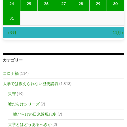
24
25
26
27
28
29
30
31
« 9月
11月 »
カテゴリー
コロナ禍
(114)
大学では教えられない歴史講義
(1,813)
呆守
(19)
嘘だらけシリーズ
(7)
嘘だらけの日米近現代史
(7)
大学とはどうあるべきか
(2)