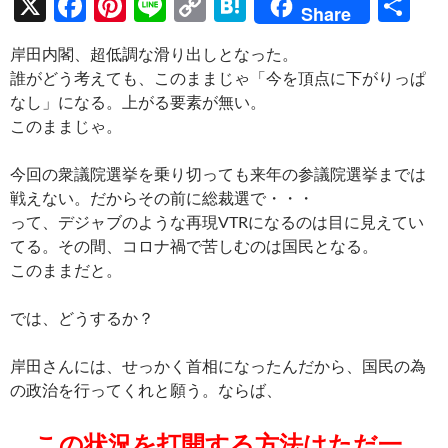
X
F
Pi
Li
C
H
共
Share
ac
nt
n
o
at
有
岸田内閣、超低調な滑り出しとなった。
e
er
e
p
e
誰がどう考えても、このままじゃ「今を頂点に下がりっぱ
b
es
y
n
なし」になる。上がる要素が無い。
o
t
Li
a
このままじゃ。
o
n
今回の衆議院選挙を乗り切っても来年の参議院選挙までは
k
k
戦えない。だからその前に総裁選で・・・
って、デジャブのような再現VTRになるのは目に見えてい
てる。その間、コロナ禍で苦しむのは国民となる。
このままだと。
では、どうするか？
岸田さんには、せっかく首相になったんだから、国民の為
の政治を行ってくれと願う。ならば、
この状況を打開する方法はただ一