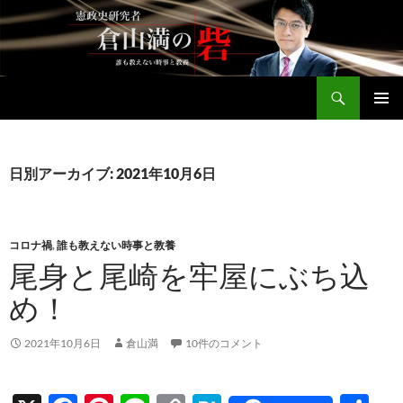
コ
ン
テ
ン
検
ツ
倉山満公式サイト
索
へ
メインメ
ス
ニュー
キ
日別アーカイブ: 2021年10月6日
ッ
プ
コロナ禍
,
誰も教えない時事と教養
尾身と尾崎を牢屋にぶち込
め！
2021年10月6日
倉山満
10件のコメント