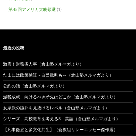
第45回アメリカ大統領選
(1)
最近の投稿
激震！財務省人事（倉山塾メルマガより）
たまには政策検証～自己批判も～（倉山塾メルマガより）
公約の話（倉山塾メルマガより）
減税成就、向けるべき矛先はどこか（倉山塾メルマガより）
女系派の詭弁を見抜けるレベル（倉山塾メルマガより）
シリーズ、高校教育を考える3 英語（倉山塾メルマガより）
【凡事徹底と多文化共生】（倉教組リレーエッセー傑作選）