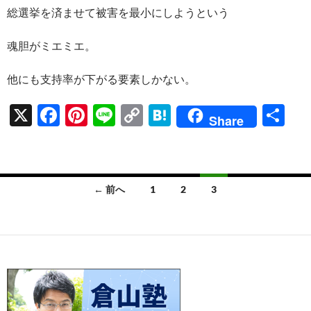
総選挙を済ませて被害を最小にしようという
魂胆がミエミエ。
他にも支持率が下がる要素しかない。
X
F
Pi
Li
C
H
共
Share
ac
nt
n
o
at
有
e
er
e
p
e
b
es
y
n
投
← 前へ
1
2
3
o
t
Li
a
稿
o
n
ナ
k
k
ビ
ゲ
ー