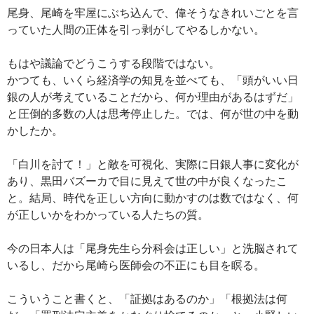
尾身、尾崎を牢屋にぶち込んで、偉そうなきれいごとを言
っていた人間の正体を引っ剥がしてやるしかない。
もはや議論でどうこうする段階ではない。
かつても、いくら経済学の知見を並べても、「頭がいい日
銀の人が考えていることだから、何か理由があるはずだ」
と圧倒的多数の人は思考停止した。では、何が世の中を動
かしたか。
「白川を討て！」と敵を可視化、実際に日銀人事に変化が
あり、黒田バズーカで目に見えて世の中が良くなったこ
と。結局、時代を正しい方向に動かすのは数ではなく、何
が正しいかをわかっている人たちの質。
今の日本人は「尾身先生ら分科会は正しい」と洗脳されて
いるし、だから尾崎ら医師会の不正にも目を瞑る。
こういうこと書くと、「証拠はあるのか」「根拠法は何