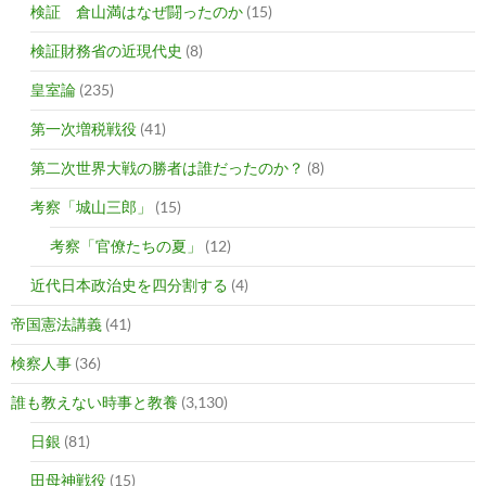
検証 倉山満はなぜ闘ったのか
(15)
検証財務省の近現代史
(8)
皇室論
(235)
第一次増税戦役
(41)
第二次世界大戦の勝者は誰だったのか？
(8)
考察「城山三郎」
(15)
考察「官僚たちの夏」
(12)
近代日本政治史を四分割する
(4)
帝国憲法講義
(41)
検察人事
(36)
誰も教えない時事と教養
(3,130)
日銀
(81)
田母神戦役
(15)