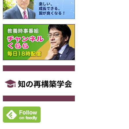
シ
ョ
ン