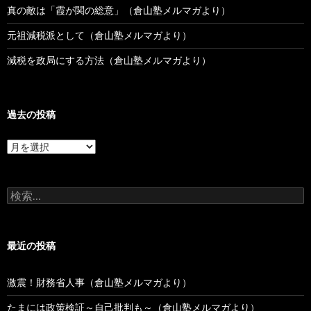
真の敵は「霞が関の総意」（倉山塾メルマガより）
元祖減税派として（倉山塾メルマガより）
減税を政局にする方法（倉山塾メルマガより）
過去の投稿
過
去
の
投
検
稿
索:
最近の投稿
激震！財務省人事（倉山塾メルマガより）
たまには政策検証～自己批判も～（倉山塾メルマガより）