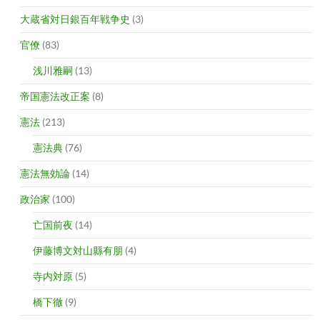
大蔵省対日銀百年戦争史
(3)
官僚
(83)
浅川雅嗣
(13)
帝国憲法改正案
(8)
憲法
(213)
憲法典
(76)
憲法無効論
(14)
政治家
(100)
亡国前夜
(14)
伊藤博文対山縣有朋
(4)
寺内対原
(5)
橋下徹
(9)