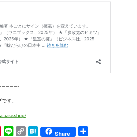
—————-
プです。
a.base.shop/
Pi
Li
C
H
共
Share