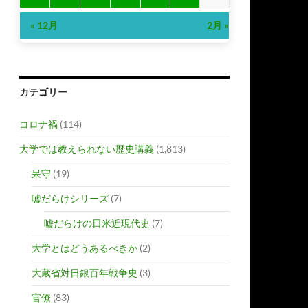
« 12月
2月 »
カテゴリー
コロナ禍
(114)
大学では教えられない歴史講義
(1,813)
呆守
(19)
嘘だらけシリーズ
(7)
嘘だらけの日米近現代史
(7)
大学とはどうあるべきか
(2)
大蔵省対日銀百年戦争史
(3)
官僚
(83)