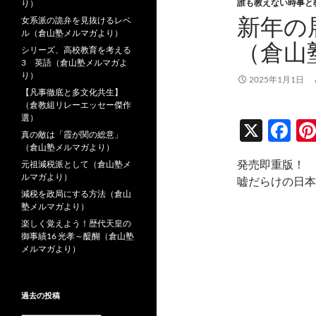
誰も教えない時事と
り）
新年の
女系派の詭弁を見抜けるレベ
ル（倉山塾メルマガより）
（倉山
シリーズ、高校教育を考える
3 英語（倉山塾メルマガよ
り）
2025年1月1日
【凡事徹底と多文化共生】
（倉教組リレーエッセー傑作
選）
X
F
真の敵は「霞が関の総意」
ac
（倉山塾メルマガより）
発売即重版！
元祖減税派として（倉山塾メ
e
ルマガより）
嘘だらけの日本
b
減税を政局にする方法（倉山
塾メルマガより）
o
楽しく覚えよう！歴代天皇の
o
御事績16 光孝～醍醐（倉山塾
メルマガより）
k
過去の投稿