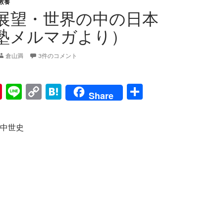
教養
展望・世界の中の日本
塾メルマガより）
倉山満
3件のコメント
Pi
Li
C
H
共
Share
nt
n
o
at
有
er
e
p
e
中世史
es
y
n
t
Li
a
n
k