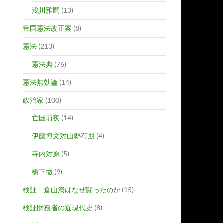
浅川雅嗣
(13)
帝国憲法改正案
(8)
憲法
(213)
憲法典
(76)
憲法無効論
(14)
政治家
(100)
亡国前夜
(14)
伊藤博文対山縣有朋
(4)
寺内対原
(5)
橋下徹
(9)
検証 倉山満はなぜ闘ったのか
(15)
検証財務省の近現代史
(8)