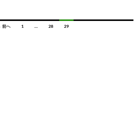
nt
n
o
at
有
er
e
p
e
es
y
n
← 前へ
1
…
28
29
t
Li
a
n
k