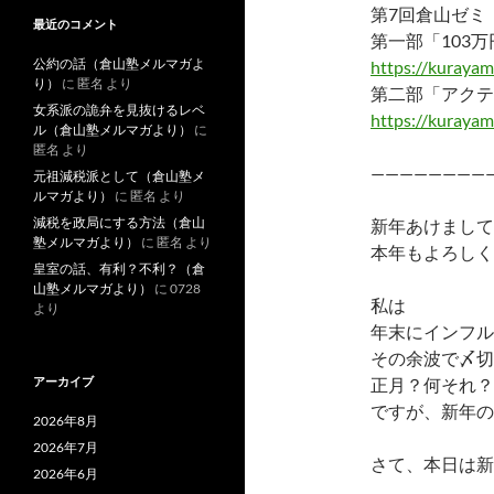
第7回倉山ゼミ
最近のコメント
第一部「103
公約の話（倉山塾メルマガよ
https://kuraya
り）
に
匿名
より
第二部「アクテ
女系派の詭弁を見抜けるレベ
https://kuraya
ル（倉山塾メルマガより）
に
匿名
より
————————
元祖減税派として（倉山塾メ
ルマガより）
に
匿名
より
減税を政局にする方法（倉山
新年あけまして
塾メルマガより）
に
匿名
より
本年もよろしく
皇室の話、有利？不利？（倉
山塾メルマガより）
に
0728
私は
より
年末にインフル
その余波で〆切
アーカイブ
正月？何それ？
ですが、新年の
2026年8月
2026年7月
さて、本日は新
2026年6月