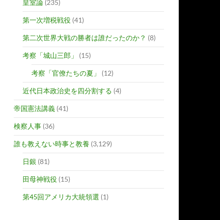
皇室論
(235)
第一次増税戦役
(41)
第二次世界大戦の勝者は誰だったのか？
(8)
考察「城山三郎」
(15)
考察「官僚たちの夏」
(12)
近代日本政治史を四分割する
(4)
帝国憲法講義
(41)
検察人事
(36)
誰も教えない時事と教養
(3,129)
日銀
(81)
田母神戦役
(15)
第45回アメリカ大統領選
(1)