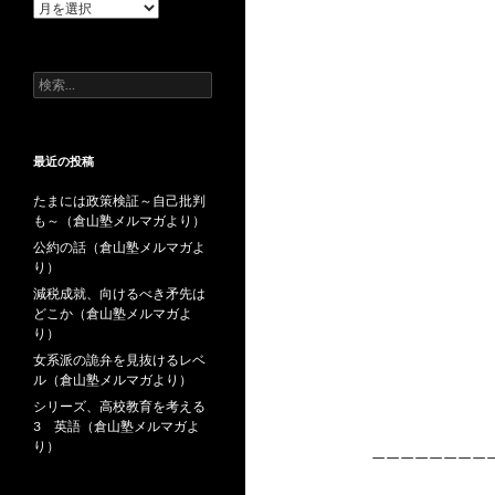
過
去
の
投
検
稿
索:
最近の投稿
たまには政策検証～自己批判
も～（倉山塾メルマガより）
公約の話（倉山塾メルマガよ
り）
減税成就、向けるべき矛先は
どこか（倉山塾メルマガよ
り）
女系派の詭弁を見抜けるレベ
ル（倉山塾メルマガより）
シリーズ、高校教育を考える
3 英語（倉山塾メルマガよ
り）
————————