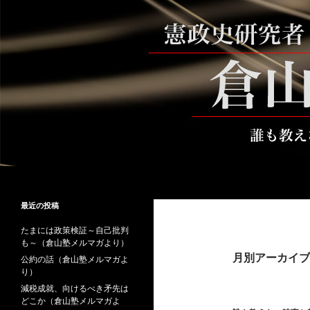
コ
ン
テ
ン
ツ
へ
ス
キ
ッ
プ
検
倉山満公式サイト
索
倉山満の砦～誰も教えない時事と教
最近の投稿
養
たまには政策検証～自己批判
も～（倉山塾メルマガより）
月別アーカイブ: 
公約の話（倉山塾メルマガよ
り）
減税成就、向けるべき矛先は
どこか（倉山塾メルマガよ