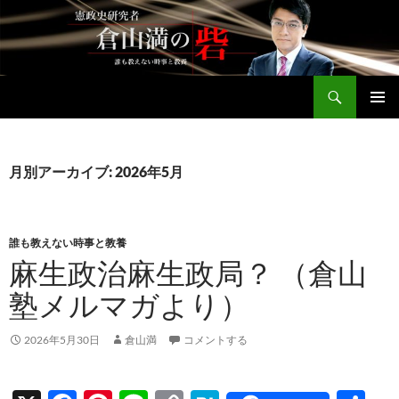
コ
ン
テ
ン
検
ツ
倉山満公式サイト
索
へ
メインメ
ス
ニュー
キ
月別アーカイブ: 2026年5月
ッ
プ
誰も教えない時事と教養
麻生政治麻生政局？ （倉山
塾メルマガより）
2026年5月30日
倉山満
コメントする