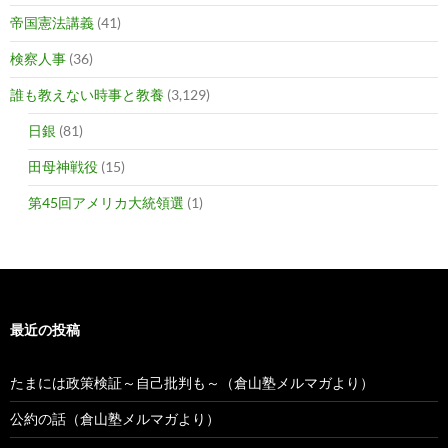
帝国憲法講義
(41)
検察人事
(36)
誰も教えない時事と教養
(3,129)
日銀
(81)
田母神戦役
(15)
第45回アメリカ大統領選
(1)
最近の投稿
たまには政策検証～自己批判も～（倉山塾メルマガより）
公約の話（倉山塾メルマガより）