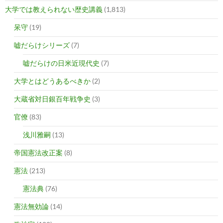
大学では教えられない歴史講義
(1,813)
呆守
(19)
嘘だらけシリーズ
(7)
嘘だらけの日米近現代史
(7)
大学とはどうあるべきか
(2)
大蔵省対日銀百年戦争史
(3)
官僚
(83)
浅川雅嗣
(13)
帝国憲法改正案
(8)
憲法
(213)
憲法典
(76)
憲法無効論
(14)