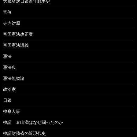
大蔵省対日銀百年戦争史
官僚
寺内対原
帝国憲法改正案
帝国憲法講義
憲法
憲法典
憲法無効論
政治家
日銀
検察人事
検証 倉山満はなぜ闘ったのか
検証財務省の近現代史