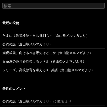
投
検
稿
索:
最近の投稿
たまには政策検証～自己批判も～（倉山塾メルマガより）
公約の話（倉山塾メルマガより）
減税成就、向けるべき矛先はどこか（倉山塾メルマガより）
女系派の詭弁を見抜けるレベル（倉山塾メルマガより）
シリーズ、高校教育を考える3 英語（倉山塾メルマガより）
最近のコメント
公約の話（倉山塾メルマガより）
に
匿名
より