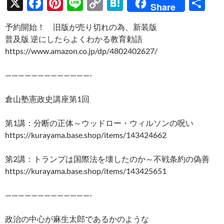
X
F
Pi
Li
C
H
共
Share
ac
nt
n
o
at
有
予約開始！ 旧版が売り切れの為、新装版
e
er
e
p
e
普及版 逆にしたらよくわかる教育勅語
b
es
y
n
https://www.amazon.co.jp/dp/4802402627/
o
t
Li
a
—————————————-
o
n
k
k
倉山塾憲政史講座第1回
第1講：分断の正体～ウッドロー・ウィルソンの呪い
https://kurayama.base.shop/items/143424662
第2講：トランプは国際法を壊したのか～不戦条約の偽善
https://kurayama.base.shop/items/143425651
—————————————-
政治の中心が麻生太郎であるかのような