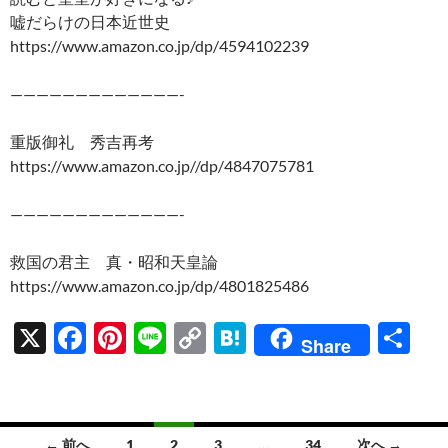
嘘だらけの日本近世史
https://www.amazon.co.jp/dp/4594102239
—————————————-
重版御礼 秀吉再考
https://www.amazon.co.jp//dp/4847075781
—————————————-
救国の君主 真・昭和天皇論
https://www.amazon.co.jp/dp/4801825486
X
F
Pi
Li
C
H
共
Share
ac
nt
n
o
at
有
e
er
e
p
e
b
es
y
n
投
← 前へ
1
2
3
…
34
次へ →