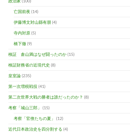
政治家
(100)
亡国前夜
(14)
伊藤博文対山縣有朋
(4)
寺内対原
(5)
橋下徹
(9)
検証 倉山満はなぜ闘ったのか
(15)
検証財務省の近現代史
(8)
皇室論
(235)
第一次増税戦役
(41)
第二次世界大戦の勝者は誰だったのか？
(8)
考察「城山三郎」
(15)
考察「官僚たちの夏」
(12)
近代日本政治史を四分割する
(4)