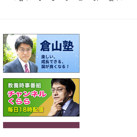
o
t
Li
a
稿
o
n
ナ
k
k
ビ
ゲ
ー
シ
ョ
ン